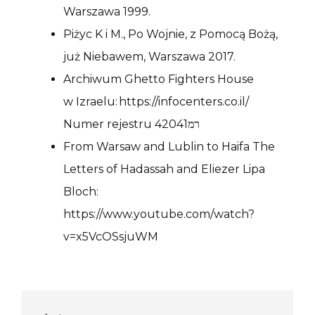
Warszawa 1999.
Piżyc K i M., Po Wojnie, z Pomocą Bożą,
już Niebawem, Warszawa 2017.
Archiwum Ghetto Fighters House
w Izraelu: https://infocenters.co.il/
Numer rejestru 42041רמ
From Warsaw and Lublin to Haifa The
Letters of Hadassah and Eliezer Lipa
Bloch:
https://www.youtube.com/watch?
v=x5VcOSsjuWM