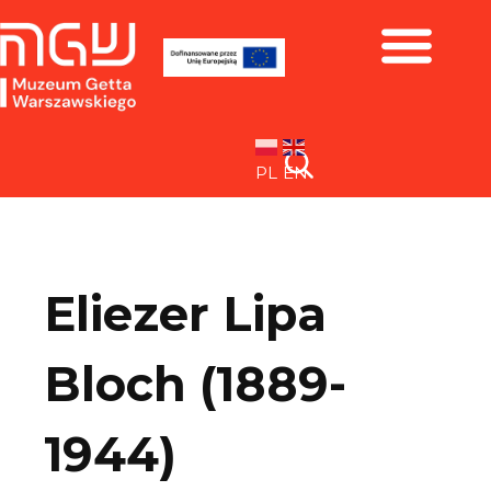
Zbiory i wystawy
PL
EN
Eliezer Lipa
Bloch (1889-
1944)