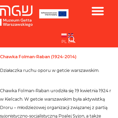
Zbiory i wystawy
PL
EN
Chawka Folman-Raban (1924-2014)
Działaczka ruchu oporu w getcie warszawskim.
Chawka Folman-Raban urodziła się 19 kwietnia 1924 r
w Kielcach. W getcie warszawskim była aktywistką
Droru – młodzieżowej organizacji związanej z partią
syjonistyczno-socjalistyczną Poalej Syjon, a także