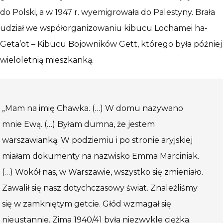
do Polski, a w 1947 r. wyemigrowała do Palestyny. Brała
udział we współorganizowaniu kibucu Lochamei ha-
Geta’ot – Kibucu Bojowników Gett, którego była później
wieloletnią mieszkanką.
„Mam na imię Chawka. (…) W domu nazywano
mnie Ewą. (…) Byłam dumna, że jestem
warszawianką. W podziemiu i po stronie aryjskiej
miałam dokumenty na nazwisko Emma Marciniak.
(…) Wokół nas, w Warszawie, wszystko się zmieniało.
Zawalił się nasz dotychczasowy świat. Znaleźliśmy
się w zamkniętym getcie. Głód wzmagał się
nieustannie. Zima 1940/41 była niezwykle ciężka.