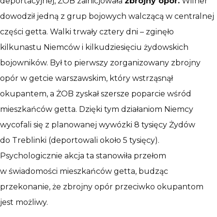
deportacyjnej, ŻOB zainicjowała
zbrojny opór.
Wilner
dowodził jedną z grup bojowych walczącą w centralnej
części getta. Walki trwały cztery dni – zginęło
kilkunastu Niemców i kilkudziesięciu żydowskich
bojowników. Był to pierwszy zorganizowany zbrojny
opór w getcie warszawskim, który wstrząsnął
okupantem, a ŻOB zyskał szersze poparcie wśród
mieszkańców getta. Dzięki tym działaniom Niemcy
wycofali się z planowanej wywózki 8 tysięcy Żydów
do Treblinki (deportowali około 5 tysięcy).
Psychologicznie akcja ta stanowiła przełom
w świadomości mieszkańców getta, budząc
przekonanie, że zbrojny opór przeciwko okupantom
jest możliwy.