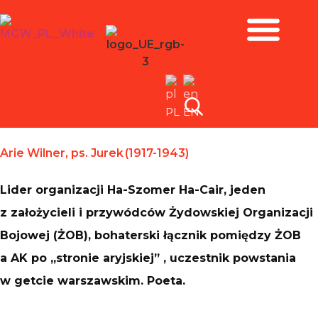
Zbiory i wystawy
PL
EN
Arie Wilner, ps. Jurek (1917-1943)
Lider organizacji Ha-Szomer Ha-Cair, jeden
z założycieli i przywódców Żydowskiej Organizacji
Bojowej (ŻOB), bohaterski łącznik pomiędzy ŻOB
a AK po „stronie aryjskiej” , uczestnik powstania
w getcie warszawskim. Poeta.