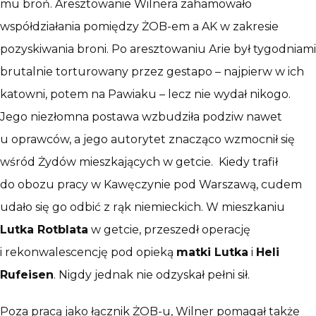
mu broń. Aresztowanie Wilnera zahamowało
współdziałania pomiędzy ŻOB-em a AK w zakresie
pozyskiwania broni. Po aresztowaniu Arie był tygodniami
brutalnie torturowany przez gestapo – najpierw w ich
katowni, potem na Pawiaku – lecz nie wydał nikogo.
Jego niezłomna postawa wzbudziła podziw nawet
u oprawców, a jego autorytet znacząco wzmocnił się
wśród Żydów mieszkających w getcie. Kiedy trafił
do obozu pracy w Kawęczynie pod Warszawą, cudem
udało się go odbić z rąk niemieckich. W mieszkaniu
Lutka Rotblata
w getcie, przeszedł operację
i rekonwalescencję pod opieką
matki Lutka
i
Heli
Rufeisen
. Nigdy jednak nie odzyskał pełni sił.
Poza pracą jako łącznik ŻOB-u, Wilner pomagał także