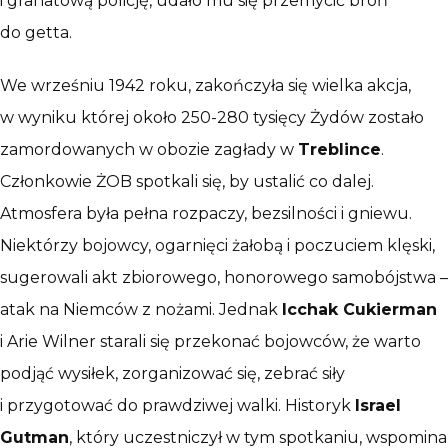
i granatową policję, udało mu się przemycić broń
do getta.
We wrześniu 1942 roku, zakończyła się wielka akcja,
w wyniku której około 250-280 tysięcy Żydów zostało
zamordowanych w obozie zagłady w
Treblince
.
Członkowie ŻOB spotkali się, by ustalić co dalej.
Atmosfera była pełna rozpaczy, bezsilności i gniewu.
Niektórzy bojowcy, ogarnięci żałobą i poczuciem klęski,
sugerowali akt zbiorowego, honorowego samobójstwa –
atak na Niemców z nożami. Jednak
Icchak Cukierman
i Arie Wilner starali się przekonać bojowców, że warto
podjąć wysiłek, zorganizować się, zebrać siły
i przygotować do prawdziwej walki. Historyk
Israel
Gutman
, który uczestniczył w tym spotkaniu, wspomina