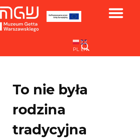
Zbiory i wystawy
PL
EN
To nie była
rodzina
tradycyjna