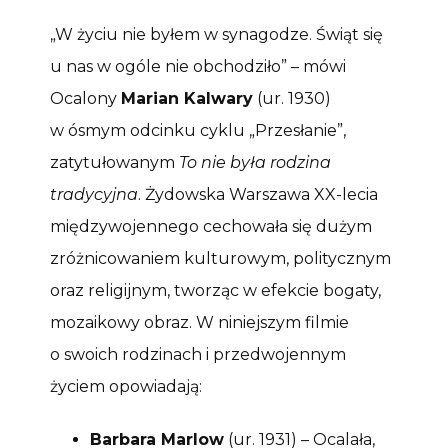
„W życiu nie byłem w synagodze. Świąt się
u nas w ogóle nie obchodziło” – mówi
Ocalony
Marian Kalwary
(ur. 1930)
w ósmym odcinku cyklu „Przesłanie”,
zatytułowanym
To nie była rodzina
tradycyjna
. Żydowska Warszawa XX-lecia
międzywojennego cechowała się dużym
zróżnicowaniem kulturowym, politycznym
oraz religijnym, tworząc w efekcie bogaty,
mozaikowy obraz. W niniejszym filmie
o swoich rodzinach i przedwojennym
życiem opowiadają:
Barbara Marlow
(ur. 1931) – Ocalała,