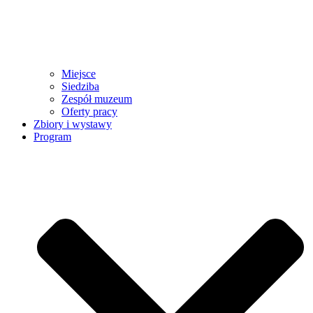
Miejsce
Siedziba
Zespół muzeum
Oferty pracy
Zbiory i wystawy
Program