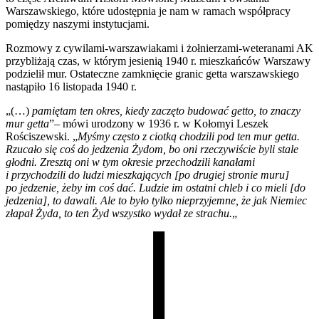
Warszawskiego, które udostępnia je nam w ramach współpracy
pomiędzy naszymi instytucjami.
Rozmowy z cywilami-warszawiakami i żołnierzami-weteranami AK
przybliżają czas, w którym jesienią 1940 r. mieszkańców Warszawy
podzielił mur. Ostateczne zamknięcie granic getta warszawskiego
nastąpiło 16 listopada 1940 r.
„(…)
pamiętam ten okres, kiedy zaczęto budować getto, to znaczy
mur getta
”– mówi urodzony w 1936 r. w Kołomyi Leszek
Rościszewski. „
Myśmy często z ciotką chodzili pod ten mur getta.
Rzucało się coś do jedzenia Żydom, bo oni rzeczywiście byli stale
głodni. Zresztą oni w tym okresie przechodzili kanałami
i przychodzili do ludzi mieszkających [po drugiej stronie muru]
po jedzenie, żeby im coś dać. Ludzie im ostatni chleb i co mieli [do
jedzenia], to dawali. Ale to było tylko nieprzyjemne, że jak Niemiec
złapał Żyda, to ten Żyd wszystko wydał ze strachu.
„