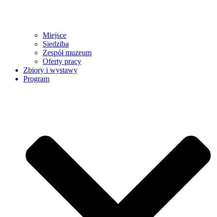
Miejsce
Siedziba
Zespół muzeum
Oferty pracy
Zbiory i wystawy
Program