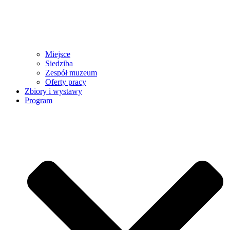
Miejsce
Siedziba
Zespół muzeum
Oferty pracy
Zbiory i wystawy
Program