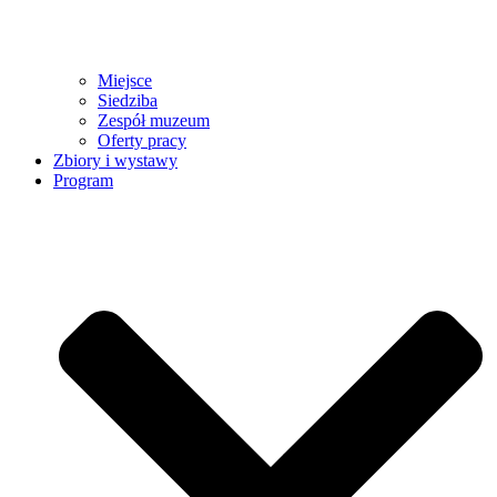
Miejsce
Siedziba
Zespół muzeum
Oferty pracy
Zbiory i wystawy
Program