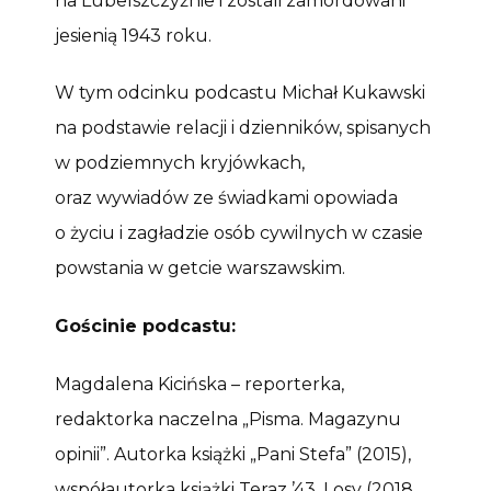
na Lubelszczyźnie i zostali zamordowani
jesienią 1943 roku.
W tym odcinku podcastu Michał Kukawski
na podstawie relacji i dzienników, spisanych
w podziemnych kryjówkach,
oraz wywiadów ze świadkami opowiada
o życiu i zagładzie osób cywilnych w czasie
powstania w getcie warszawskim.
Gościnie podcastu:
Magdalena Kicińska – reporterka,
redaktorka naczelna „Pisma. Magazynu
opinii”. Autorka książki „Pani Stefa” (2015),
współautorka książki Teraz ’43. Losy (2018,