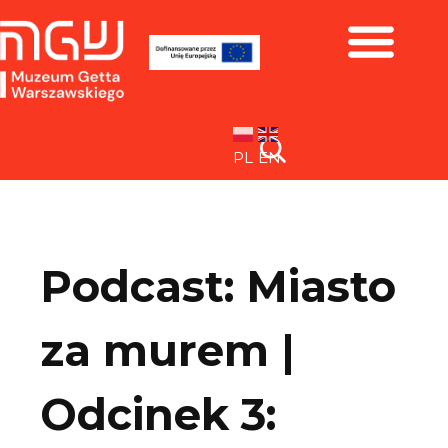
Zbiory i wystawy
PL
EN
Podcast: Miasto
za murem |
Odcinek 3: