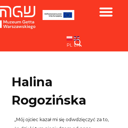
Zbiory i wystawy
PL
EN
Halina
Rogozińska
„Mój ojciec kazał mi się odwdzięczyć za to,