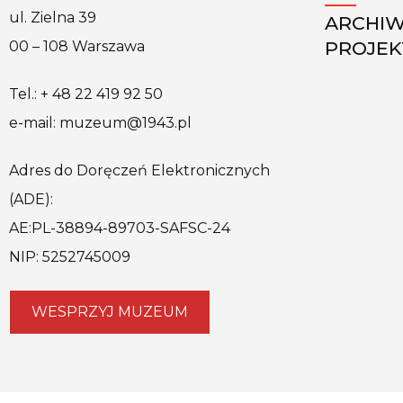
ul. Zielna 39
ARCHI
PROJE
00 – 108 Warszawa
Tel.: + 48 22 419 92 50
e-mail: muzeum@1943.pl
Adres do Doręczeń Elektronicznych
(ADE):
AE:PL-38894-89703-SAFSC-24
NIP: 5252745009
WESPRZYJ MUZEUM