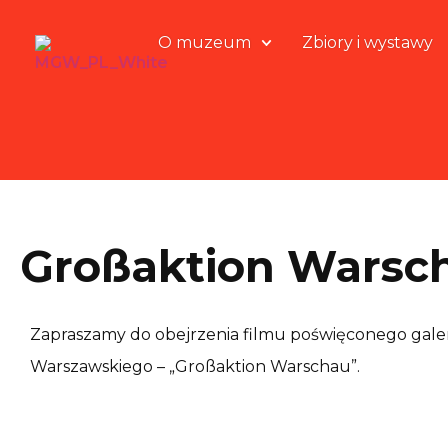
O muzeum
Zbiory i wystawy
Großaktion Warsc
Zapraszamy do obejrzenia filmu poświęconego gale
Warszawskiego – „Großaktion Warschau”.