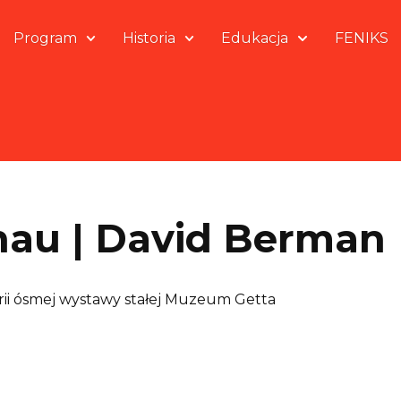
Program
Historia
Edukacja
FENIKS
hau | David Berman
rii ósmej wystawy stałej Muzeum Getta