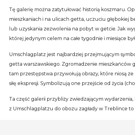
Tę galerię można zatytułować historią koszmaru. Op
mieszkaniach i na ulicach getta, uczuciu głębokiej be
lub uzyskania zezwolenia na pobyt w getcie. Jak wyg
której jedynym celem na całe tygodnie i miesiące był
Umschlagplatz jest najbardziej przejmującym symbol
getta warszawskiego. Zgromadzenie mieszkańców gett
tam przestępstwa przywołują obrazy, które niosą z
siłę ekspresji. Symbolizują one przejście od życia (
Ta część galerii przybliży zwiedzającym wydarzenia,
z Umschlagplatzu do obozu zagłady w Treblince to o