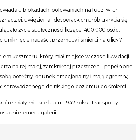
owiada o blokadach, polowaniach na ludzi w ich
znadziei, uwięzienia i desperackich prób ukrycia się
lądało życie społeczności liczącej 400 000 osób,
o uniknięcie napaści, przemocy i śmierci na ulicy?
em koszmaru, który miał miejsce w czasie likwidacji
a na tej małej, zamkniętej przestrzeni i popełnione
e sobą potężny ładunek emocjonalny i mają ogromną
choć sprowadzonego do niskiego poziomu) do śmierci.
 które miały miejsce latem 1942 roku. Transporty
statni element galerii.