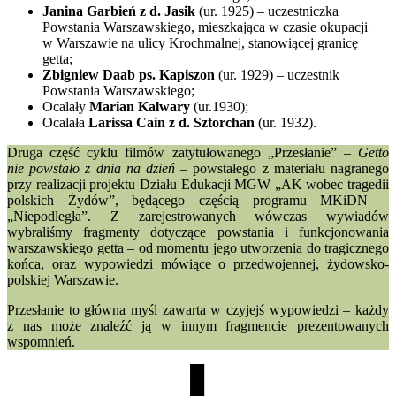
Janina Garbień z d. Jasik
(ur. 1925) – uczestniczka
Powstania Warszawskiego, mieszkająca w czasie okupacji
w Warszawie na ulicy Krochmalnej, stanowiącej granicę
getta;
Zbigniew Daab ps. Kapiszon
(ur. 1929) – uczestnik
Powstania Warszawskiego;
Ocalały
Marian Kalwary
(ur.1930);
Ocalała
Larissa Cain z d. Sztorchan
(ur. 1932).
Druga część cyklu filmów zatytułowanego „Przesłanie” –
Getto
nie powstało z dnia na dzień
– powstałego z materiału nagranego
przy realizacji projektu Działu Edukacji MGW „AK wobec tragedii
polskich Żydów”, będącego częścią programu MKiDN –
„Niepodległa”. Z zarejestrowanych wówczas wywiadów
wybraliśmy fragmenty dotyczące powstania i funkcjonowania
warszawskiego getta – od momentu jego utworzenia do tragicznego
końca, oraz wypowiedzi mówiące o przedwojennej, żydowsko-
polskiej Warszawie.
Przesłanie to główna myśl zawarta w czyjejś wypowiedzi – każdy
z nas może znaleźć ją w innym fragmencie prezentowanych
wspomnień.