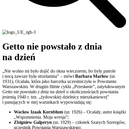
Getto nie powstało z dnia
na dzień
„Nie wolno mi było dojść do okna wieczorem, bo były patrole
i nocą zawsze była strzelanina” – mówi
Barbara Marlow
(ur.
1931), Ocalała, która jako harcerka uczestniczyła w Powstaniu
Warszawskim. W drugim filmie cyklu „Przesłanie”, zatytułowanym
Getto nie powstało z dnia na dzień
o okolicznościach powstania
jesienią 1940 r. tzn. „żydowskiej dzielnicy mieszkaniowej”
i panujących w niej warunkach wypowiadają się:
Wacław Izaak Kornblum
(ur. 1926) – Ocalały, autor książki
„Wspomnienia. Moja wersja”;
Zbigniew Galperyn
(ur. 1929) – członek Szarych Szeregów,
uczestnik Powstania Warszawskiego;