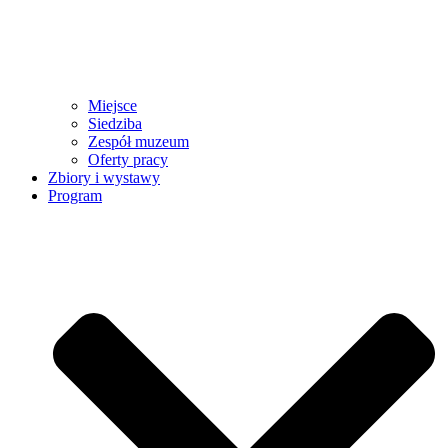
Miejsce
Siedziba
Zespół muzeum
Oferty pracy
Zbiory i wystawy
Program