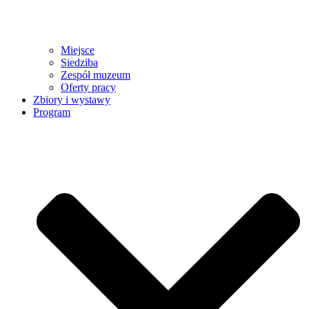
Miejsce
Siedziba
Zespół muzeum
Oferty pracy
Zbiory i wystawy
Program