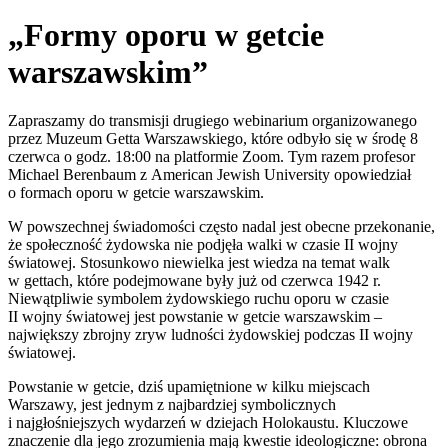
„Formy oporu w getcie
warszawskim”
Zapraszamy do transmisji drugiego webinarium organizowanego
przez Muzeum Getta Warszawskiego, które odbyło się w środę 8
czerwca o godz. 18:00 na platformie Zoom. Tym razem profesor
Michael Berenbaum z American Jewish University opowiedział
o formach oporu w getcie warszawskim.
W powszechnej świadomości często nadal jest obecne przekonanie,
że społeczność żydowska nie podjęła walki w czasie II wojny
światowej. Stosunkowo niewielka jest wiedza na temat walk
w gettach, które podejmowane były już od czerwca 1942 r.
Niewątpliwie symbolem żydowskiego ruchu oporu w czasie
II wojny światowej jest powstanie w getcie warszawskim –
największy zbrojny zryw ludności żydowskiej podczas II wojny
światowej.
Powstanie w getcie, dziś upamiętnione w kilku miejscach
Warszawy, jest jednym z najbardziej symbolicznych
i najgłośniejszych wydarzeń w dziejach Holokaustu. Kluczowe
znaczenie dla jego zrozumienia mają kwestie ideologiczne: obrona