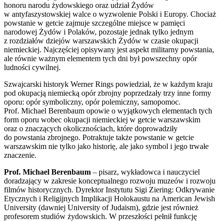
honoru narodu żydowskiego oraz udział Żydów
w antyfaszystowskiej walce o wyzwolenie Polski i Europy. Chociaż
powstanie w getcie zajmuje szczególne miejsce w pamięci
narodowej Żydów i Polaków, pozostaje jednak tylko jednym
z rozdziałów dziejów warszawskich Żydów w czasie okupacji
niemieckiej. Najczęściej opisywany jest aspekt militarny powstania,
ale równie ważnym elementem tych dni był powszechny opór
ludności cywilnej.
Szwajcarski historyk Werner Rings powiedział, że w każdym kraju
pod okupacją niemiecką opór zbrojny poprzedzały trzy inne formy
oporu: opór symboliczny, opór polemiczny, samopomoc.
Prof. Michael Berenbaum opowie o wyjątkowych elementach tych
form oporu wobec okupacji niemieckiej w getcie warszawskim
oraz o znaczących okolicznościach, które doprowadziły
do powstania zbrojnego. Potraktuje także powstanie w getcie
warszawskim nie tylko jako historię, ale jako symbol i jego trwałe
znaczenie.
Prof. Michael Berenbaum
– pisarz, wykładowca i nauczyciel
doradzający w zakresie konceptualnego rozwoju muzeów i rozwoju
filmów historycznych. Dyrektor Instytutu Sigi Ziering: Odkrywanie
Etycznych i Religijnych Implikacji Holokaustu na American Jewish
University (dawniej University of Judaism), gdzie jest również
profesorem studiów żydowskich. W przeszłości pełnił funkcję