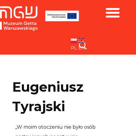
Zbiory i wystawy
PL
EN
Eugeniusz
Tyrajski
„W moim otoczeniu nie było osób