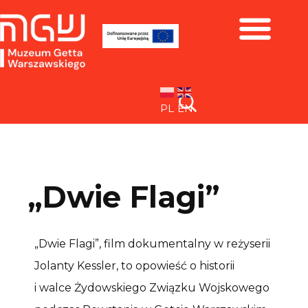
Zbiory i wystawy
PL
EN
„Dwie Flagi”
„Dwie Flagi”, film dokumentalny w reżyserii
Jolanty Kessler, to opowieść o historii
i walce Żydowskiego Związku Wojskowego