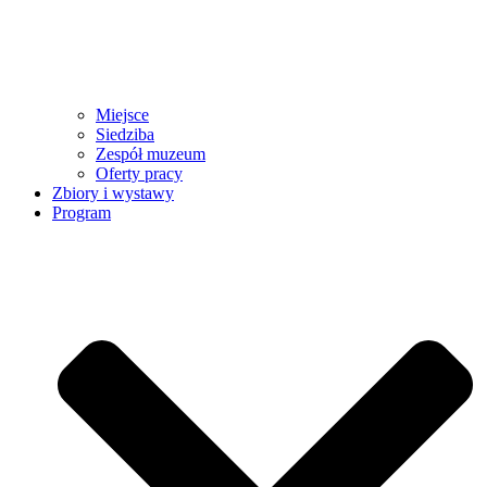
Miejsce
Siedziba
Zespół muzeum
Oferty pracy
Zbiory i wystawy
Program