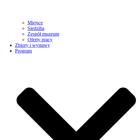
Miejsce
Siedziba
Zespół muzeum
Oferty pracy
Zbiory i wystawy
Program