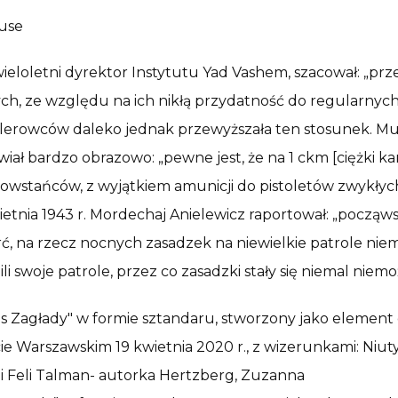
ouse
y wieloletni dyrektor Instytutu Yad Vashem, szacował: 
ych, ze względu na ich nikłą przydatność do regularnych
hitlerowców daleko jednak przewyższała ten stosunek. 
awiał bardzo obrazowo: „pewne jest, że na 1 ckm [ciężki
 powstańców, z wyjątkiem amunicji do pistoletów zwykłyc
ietnia 1943 r. Mordechaj Anielewicz raportował: „począw
ć, na rzecz nocnych zasadzek na niewielkie patrole niemi
 swoje patrole, przez co zasadzki stały się niemal niemo