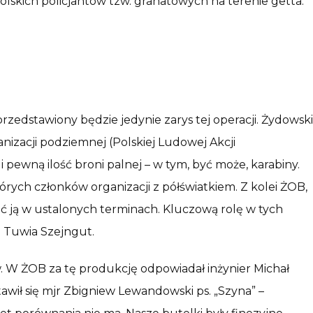
polskich policjantów tzw. granatowych na terenie getta.
 przedstawiony będzie jedynie zarys tej operacji. Żydowski
izacji podziemnej (Polskiej Ludowej Akcji
i pewną ilość broni palnej – w tym, być może, karabiny.
ch członków organizacji z półświatkiem. Z kolei ŻOB,
ać ją w ustalonych terminach. Kluczową rolę w tych
i Tuwia Szejngut.
. W ŻOB za tę produkcję odpowiadał inżynier Michał
tawił się mjr Zbigniew Lewandowski ps. „Szyna” –