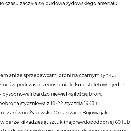
ego czasu zaczęła się budowa żydowskiego arsenału,
miem ani ze sprzedawcami broni na czarnym rynku.
iemców podczas przenoszenia kilku pistoletów z jednej
y dysponowali bardzo niewielką ilością broni,
obrona styczniowa z 18-22 stycznia 1943 r.,
ami. Zarówno Żydowska Organizacja Bojowa jak
w darze kilkadziesiąt sztuk (najprawdopodobniej 60 lub