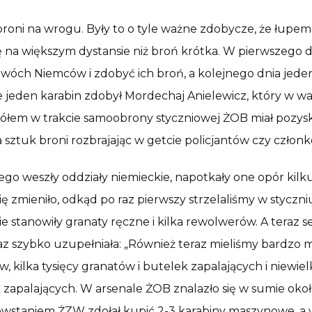
 broni na wrogu. Były to o tyle ważne zdobycze, że łup
na większym dystansie niż broń krótka. W pierwszego dni
óch Niemców i zdobyć ich broń, a kolejnego dnia jeden 
cze jeden karabin zdobył Mordechaj Anielewicz, który 
gółem w trakcie samoobrony styczniowej ŻOB miał pozysk
 sztuk broni rozbrajając w getcie policjantów czy czło
iego weszły oddziały niemieckie, napotkały one opór kil
ię zmieniło, odkąd po raz pierwszy strzelaliśmy w styczni
e stanowiły granaty ręczne i kilka rewolwerów. A teraz
raz szybko uzupełniała: „Również teraz mieliśmy bardzo
 kilka tysięcy granatów i butelek zapalających i niewielk
ek zapalających. W arsenale ŻOB znalazło się w sumie o
wstaniem ŻZW zdołał kupić 2-3 karabiny maszynowe, a wc