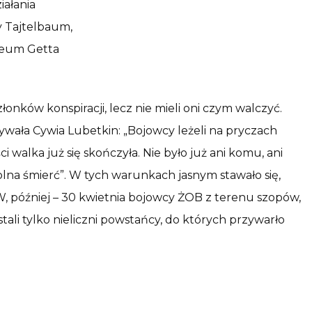
iałania
y Tajtelbaum,
uzeum Getta
łonków konspiracji, lecz nie mieli oni czym walczyć.
ywała Cywia Lubetkin: „Bojowcy leżeli na pryczach
walka już się skończyła. Nie było już ani komu, ani
olna śmierć”. W tych warunkach jasnym stawało się,
ZW, później – 30 kwietnia bojowcy ŻOB z terenu szopów,
stali tylko nieliczni powstańcy, do których przywarło