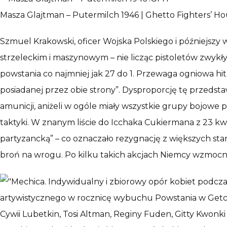
Masza Glajtman – Putermilch 1946 | Ghetto Fighters’ H
Szmuel Krakowski, oficer Wojska Polskiego i późniejsz
strzeleckim i maszynowym – nie licząc pistoletów zwykł
powstania co najmniej jak 27 do 1. Przewaga ogniowa 
posiadanej przez obie strony”. Dysproporcję tę przedst
amunicji, aniżeli w ogóle miały wszystkie grupy bojowe
taktyki. W znanym liście do Icchaka Cukiermana z 23 kw
partyzancką” – co oznaczało rezygnację z większych star
broń na wrogu. Po kilku takich akcjach Niemcy wzmocnili