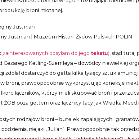
 niewielką ilość broni na wrogu – rozbrajając Niemców i 
produkcję broni miotanej.
giny Justman | Muzeum Historii Żydów Polskich POLIN
k
[zainteresowanych odsyłam do jego
tekstu
]
, stąd tutaj
 Cezarego Ketling-Szemleya – dowódcy niewielkiej organ
 zdołał dostarczyć do getta kilka tysięcy sztuk amunicji 
broni, prawdopodobnie wykorzystując koneksje niektóry
ilkoro łączników, którzy mieli skupować broń i przerzuc
nt ŻOB poza gettem oraz łącznicy tacy jak Władka Meed 
stych rodzajów broni – butelek zapalających i granatów
o podziemia, niejaki „Julian”. Prawdopodobnie tak przeds