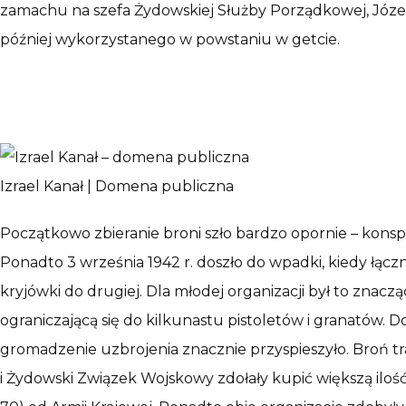
zamachu na szefa Żydowskiej Służby Porządkowej, Józefa
później wykorzystanego w powstaniu w getcie.
Izrael Kanał | Domena publiczna
Początkowo zbieranie broni szło bardzo opornie – kons
Ponadto 3 września 1942 r. doszło do wpadki, kiedy łąc
kryjówki do drugiej. Dla młodej organizacji był to znaczą
ograniczającą się do kilkunastu pistoletów i granatów. D
gromadzenie uzbrojenia znacznie przyspieszyło. Broń t
i Żydowski Związek Wojskowy zdołały kupić większą iloś