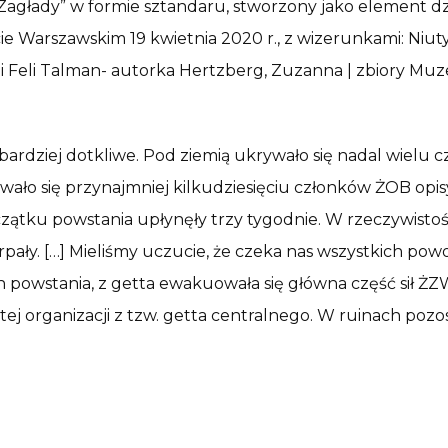
Zagłady” w formie sztandaru, stworzony jako element dz
 Warszawskim 19 kwietnia 2020 r., z wizerunkami: Niut
i i Feli Talman- autorka Hertzberg, Zuzanna | zbiory M
ardziej dotkliwe. Pod ziemią ukrywało się nadal wielu cz
wało się przynajmniej kilkudziesięciu członków ŻOB opis
ątku powstania upłynęły trzy tygodnie. W rzeczywistości 
pały. […] Mieliśmy uczucie, że czeka nas wszystkich pow
ch powstania, z getta ewakuowała się główna część sił Ż
 tej organizacji z tzw. getta centralnego. W ruinach pozo