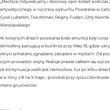
„Mechica. Indywidualny i zbiorowy opór kobiet podczas 
artywistycznego w rocznicę wybuchu Powstania w Getcie
Cywii Lubetkin, Tosi Altman, Reginy Fuden, Gitty Kwonk
Warszawskiego
W kolejnych dniach powstania braki amunicji były coraz b
Atmosferę panującą w bunkrze przy Miłej 18, gdzie ukry
okryci szmatami, zgnębieni, zatopieni w myślach. Od pocz
czym prowadzić wojny. Naboje prawie całkiem się wyczer
że kontynuacja walki jest niemożliwa. Już po kilku dnia
a w nocy z 8 na 9 maja – pozostali przy życiu członkowie
miano gruzowców.