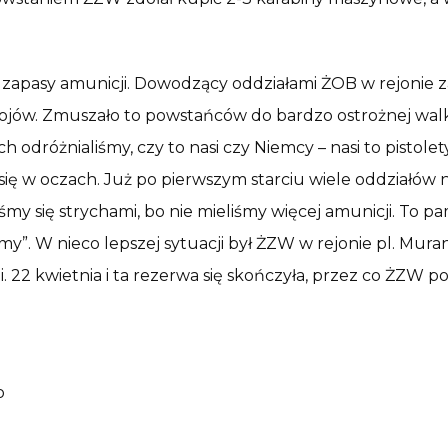
apasy amunicji. Dowodzący oddziałami ŻOB w rejonie z
bojów. Zmuszało to powstańców do bardzo ostrożnej walki
ach odróżnialiśmy, czy to nasi czy Niemcy – nasi to pistole
ę w oczach. Już po pierwszym starciu wiele oddziałów 
śmy się strychami, bo nie mieliśmy więcej amunicji. To p
liśmy”. W nieco lepszej sytuacji był ŻZW w rejonie pl. M
 22 kwietnia i ta rezerwa się skończyła, przez co ŻZW po
o