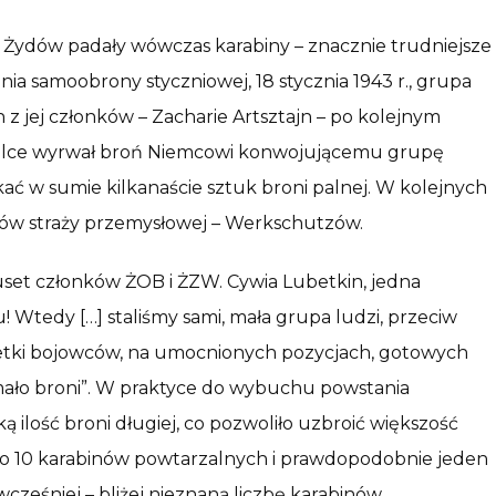
em Żydów padały wówczas karabiny – znacznie trudniejsze
a samoobrony styczniowej, 18 stycznia 1943 r., grupa
z jej członków – Zacharie Artsztajn – po kolejnym
w walce wyrwał broń Niemcowi konwojującemu grupę
ać w sumie kilkanaście sztuk broni palnej. W kolejnych
nków straży przemysłowej – Werkschutzów.
kuset członków ŻOB i ŻZW. Cywia Lubetkin, jedna
u! Wtedy […] staliśmy sami, mała grupa ludzi, przeciw
 setki bojowców, na umocnionych pozycjach, gotowych
 mało broni”. W praktyce do wybuchu powstania
ą ilość broni długiej, co pozwoliło uzbroić większość
koło 10 karabinów powtarzalnych i prawdopodobnie jeden
ześniej – bliżej nieznaną liczbę karabinów