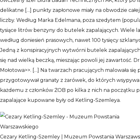
ówczesny szef Biura Badań Technicznych AK, który po la
delikatne […] punkty zapłonowe miały na obwodzie całej
liczby. Według Marka Edelmana, poza szedytem (popu
tysiące litrów benzyny do butelek zapalających. Wiele la
według doniesień prasowych, nawet 100 tysięcy szklanych
Jedną z konspiracyjnych wytwórni butelek zapalających
się nad wielką beczką, mieszając powoli jej zawartość. Dr
Mołotowa>>. […] Na twarzach pracujących malowała się p
przygotowywał granaty z żarówek, do których wsypywa
każdemu z członków ŻOB po kilka z nich na początku p
zapalające kupowane były od Ketling-Szemleya.
Cezary Ketling-Szemley | Muzeum Powstania Warszaws