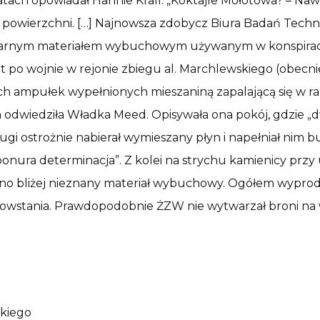
tach opowiadał Hannie Krall: „Koktajle Mołotowa? – Nawe
 powierzchni. […] Najnowsza zdobycz Biura Badań Techni
larnym materiałem wybuchowym używanym w konspiracy
t po wojnie w rejonie zbiegu al. Marchlewskiego (obecnie 
 ampułek wypełnionych mieszaniną zapalającą się w razie
 odwiedziła Władka Meed. Opisywała ona pokój, gdzie „d
ugi ostrożnie nabierał wymieszany płyn i napełniał nim bu
onura determinacja”. Z kolei na strychu kamienicy przy 
no bliżej nieznany materiał wybuchowy. Ogółem wypro
owstania. Prawdopodobnie ŻZW nie wytwarzał broni na w
kiego