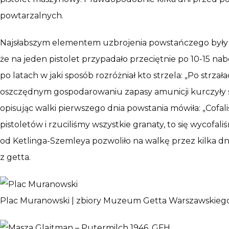
powtarzalnych.
Najsłabszym elementem uzbrojenia powstańczego były z
że na jeden pistolet przypadało przeciętnie po 10-15 na
po latach w jaki sposób rozróżniał kto strzela: „Po strzał
oszczędnym gospodarowaniu zapasy amunicji kurczyły si
opisując walki pierwszego dnia powstania mówiła: „Cofali
pistoletów i rzuciliśmy wszystkie granaty, to się wycofa
od Ketlinga-Szemleya pozwoliło na walkę przez kilka dni.
z getta.
Plac Muranowski | zbiory Muzeum Getta Warszawskieg