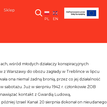
Sklep
PL
EN
ach, wśród młodych działaczy konspiracyjnych
dów z Warszawy do obozu zagłady w Treblince w lipcu
ła ona niemal żadną bronią, przez co jej działalność
ów sabotażu. Już w sierpniu 1942 r. członkowie ŻOB
ę nawiązać kontakt z Gwardią Ludową,
i później Izrael Kanał. 20 sierpnia dokonał on nieudanego