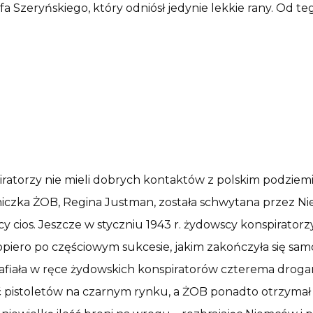
 Szeryńskiego, który odniósł jedynie lekkie rany. Od t
piratorzy nie mieli dobrych kontaktów z polskim podzie
zniczka ŻOB, Regina Justman, została schwytana przez N
cy cios. Jeszcze w styczniu 1943 r. żydowscy konspiratorz
opiero po częściowym sukcesie, jakim zakończyła się samo
rafiała w ręce żydowskich konspiratorów czterema drog
ć pistoletów na czarnym rynku, a ŻOB ponadto otrzymał 