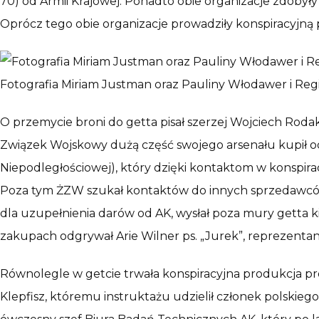
70) od Armii Krajowej. Ponadto obie organizacje zdobyły
Oprócz tego obie organizacje prowadziły konspiracyjną 
Fotografia Miriam Justman oraz Pauliny Włodawer i Re
O przemycie broni do getta pisał szerzej Wojciech Roda
Związek Wojskowy dużą część swojego arsenału kupił od
Niepodległościowej), który dzięki kontaktom w konspiracji
Poza tym ŻZW szukał kontaktów do innych sprzedawców 
dla uzupełnienia darów od AK, wysłał poza mury getta k
zakupach odgrywał Arie Wilner ps. „Jurek”, reprezenta
Równolegle w getcie trwała konspiracyjna produkcja pro
Klepfisz, któremu instruktażu udzielił członek polskieg