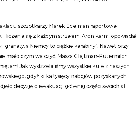
akładu szczotkarzy Marek Edelman raportował,
 i liczenia się z każdym strzałem. Aron Karmi opowiadał
ty i granaty, a Niemcy to ciężkie karabiny”. Nawet przy
nie miało czym walczyć. Masza Glajtman-Putermilch
amiętam! Jak wystrzelaliśmy wszystkie kule z naszych
uranowskiego, gdyż kilka tysięcy nabojów pozyskanych
djęło decyzję o ewakuacji głównej części swoich sił