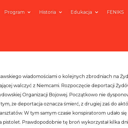
Program
Historia
Edukacja
FENIKS
zawskiego wiadomościami o kolejnych zbrodniach na Żyd
 mającej walczyć z Niemcami. Rozpoczęcie deportacji Ży
ydowskiej Organizacji Bojowej. Początkowo nie dysponowa
 tym, że deportacja oznacza śmierć, z drugiej zaś do akt
warsztatów. W tym samym czasie konspiratorom udało si
ta pistolet. Prawdopodobnie tę broń wykorzystał kilka dn