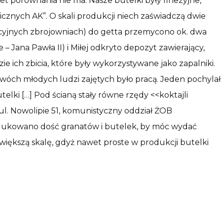
t porównania nie ma. Nasze butelki były finezyjne,
cznych AK”. O skali produkcji niech zaświadczą dwie
jnych zbrojowniach) do getta przemycono ok. dwa
– Jana Pawła II) i Miłej odkryto depozyt zawierający,
 ich zbicia, które były wykorzystywane jako zapalniki.
wóch młodych ludzi zajętych było pracą. Jeden pochylał
telki […] Pod ścianą stały równe rzędy <<koktajli
ul. Nowolipie 51, komunistyczny oddział ŻOB
dukowano dość granatów i butelek, by móc wydać
iększą skalę, gdyż nawet proste w produkcji butelki