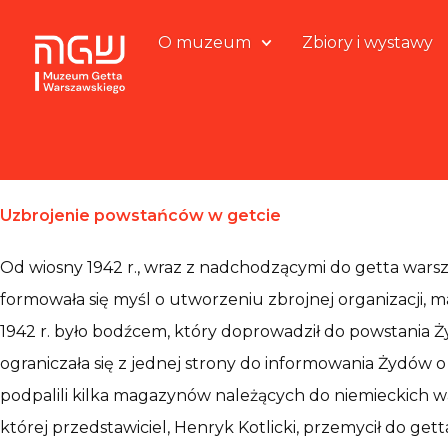
O muzeum
Zbiory i wystawy
Uzbrojenie powstańców w getcie
Od wiosny 1942 r., wraz z nadchodzącymi do getta wars
formowała się myśl o utworzeniu zbrojnej organizacji,
1942 r. było bodźcem, który doprowadził do powstania Ż
ograniczała się z jednej strony do informowania Żydów o
podpalili kilka magazynów należących do niemieckich 
której przedstawiciel, Henryk Kotlicki, przemycił do get