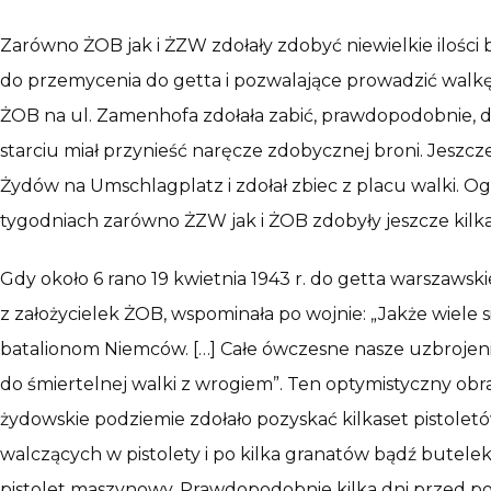
Zarówno ŻOB jak i ŻZW zdołały zdobyć niewielkie ilości
do przemycenia do getta i pozwalające prowadzić walkę 
ŻOB na ul. Zamenhofa zdołała zabić, prawdopodobnie, dw
starciu miał przynieść naręcze zdobycznej broni. Jesz
Żydów na Umschlagplatz i zdołał zbiec z placu walki. O
tygodniach zarówno ŻZW jak i ŻOB zdobyły jeszcze kilka
Gdy około 6 rano 19 kwietnia 1943 r. do getta warszawsk
z założycielek ŻOB, wspominała po wojnie: „Jakże wiele s
batalionom Niemców. […] Całe ówczesne nasze uzbrojeni
do śmiertelnej walki z wrogiem”. Ten optymistyczny ob
żydowskie podziemie zdołało pozyskać kilkaset pistoletów,
walczących w pistolety i po kilka granatów bądź butel
pistolet maszynowy. Prawdopodobnie kilka dni przed po