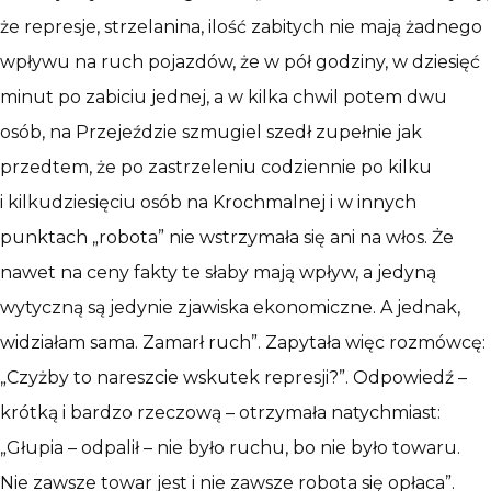
że represje, strzelanina, ilość zabitych nie mają żadnego
wpływu na ruch pojazdów, że w pół godziny, w dziesięć
minut po zabiciu jednej, a w kilka chwil potem dwu
osób, na Przejeździe szmugiel szedł zupełnie jak
przedtem, że po zastrzeleniu codziennie po kilku
i kilkudziesięciu osób na Krochmalnej i w innych
punktach „robota” nie wstrzymała się ani na włos. Że
nawet na ceny fakty te słaby mają wpływ, a jedyną
wytyczną są jedynie zjawiska ekonomiczne. A jednak,
widziałam sama. Zamarł ruch”. Zapytała więc rozmówcę:
„Czyżby to nareszcie wskutek represji?”. Odpowiedź –
krótką i bardzo rzeczową – otrzymała natychmiast:
„Głupia – odpalił – nie było ruchu, bo nie było towaru.
Nie zawsze towar jest i nie zawsze robota się opłaca”.