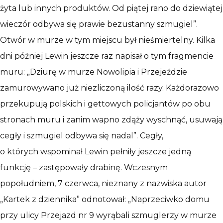
żyta lub innych produktów. Od piątej rano do dziewiątej
wieczór odbywa się prawie bezustanny szmugiel”.
Otwór w murze w tym miejscu był nieśmiertelny. Kilka
dni później Lewin jeszcze raz napisał o tym fragmencie
muru: „Dziurę w murze Nowolipia i Przejeździe
zamurowywano już niezliczoną ilość razy. Każdorazowo
przekupują polskich i gettowych policjantów po obu
stronach muru i zanim wapno zdąży wyschnąć, usuwają
cegły i szmugiel odbywa się nadal”. Cegły,
o których wspominał Lewin pełniły jeszcze jedną
funkcję – zastępowały drabinę. Wczesnym
popołudniem, 7 czerwca, nieznany z nazwiska autor
„Kartek z dziennika” odnotował: „Naprzeciwko domu
przy ulicy Przejazd nr 9 wyrąbali szmuglerzy w murze