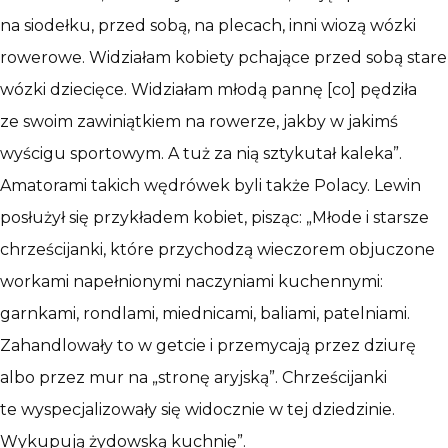
na siodełku, przed sobą, na plecach, inni wiozą wózki
rowerowe. Widziałam kobiety pchające przed sobą stare
wózki dziecięce. Widziałam młodą pannę [co] pędziła
ze swoim zawiniątkiem na rowerze, jakby w jakimś
wyścigu sportowym. A tuż za nią sztykutał kaleka”.
Amatorami takich wędrówek byli także Polacy. Lewin
posłużył się przykładem kobiet, pisząc: „Młode i starsze
chrześcijanki, które przychodzą wieczorem objuczone
workami napełnionymi naczyniami kuchennymi:
garnkami, rondlami, miednicami, baliami, patelniami.
Zahandlowały to w getcie i przemycają przez dziurę
albo przez mur na „stronę aryjską”. Chrześcijanki
te wyspecjalizowały się widocznie w tej dziedzinie.
Wykupują żydowską kuchnię”.