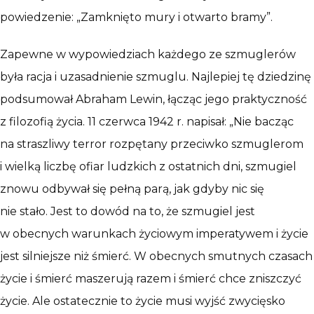
powiedzenie: „Zamknięto mury i otwarto bramy”.
Zapewne w wypowiedziach każdego ze szmuglerów
była racja i uzasadnienie szmuglu. Najlepiej tę dziedzinę
podsumował Abraham Lewin, łącząc jego praktyczność
z filozofią życia. 11 czerwca 1942 r. napisał: „Nie bacząc
na straszliwy terror rozpętany przeciwko szmuglerom
i wielką liczbę ofiar ludzkich z ostatnich dni, szmugiel
znowu odbywał się pełną parą, jak gdyby nic się
nie stało. Jest to dowód na to, że szmugiel jest
w obecnych warunkach życiowym imperatywem i życie
jest silniejsze niż śmierć. W obecnych smutnych czasach
życie i śmierć maszerują razem i śmierć chce zniszczyć
życie. Ale ostatecznie to życie musi wyjść zwycięsko