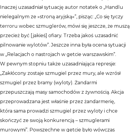
Inaczej uzasadniał sytuację autor notatek o „Handlu
nielegalnym ze »stroną aryjską«”, pisząc: „Co się tyczy
terroru wobec szmuglerów, mówi się jeszcze, że muszą
przecież być [jakieś] ofiary. Trzeba jakoś uzasadnić
pilnowanie wylotów”. Jeszcze inna była ocena sytuacji
w „Relacjach o nastrojach w getcie warszawskim”.
W pewnym stopniu także uzasadniająca represje:
„Zakłócony zostaje szmugiel przez mury, ale wzrósł
szmugiel przez bramy (wyloty). Żandarmi
przepuszczają masy samochodów z żywnością. Akcja
przeprowadzana jest właśnie przez żandarmerię,
która sama prowadzi szmugiel przez wyloty i chce
skończyć ze swoją konkurencją – szmuglerami
murowymi”. Powszechne w getcie było wówczas