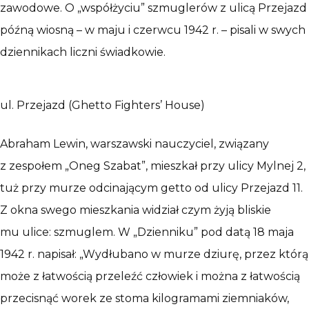
zawodowe. O „współżyciu” szmuglerów z ulicą Przejazd
późną wiosną – w maju i czerwcu 1942 r. – pisali w swych
dziennikach liczni świadkowie.
ul. Przejazd (Ghetto Fighters’ House)
Abraham Lewin, warszawski nauczyciel, związany
z zespołem „Oneg Szabat”, mieszkał przy ulicy Mylnej 2,
tuż przy murze odcinającym getto od ulicy Przejazd 11.
Z okna swego mieszkania widział czym żyją bliskie
mu ulice: szmuglem. W „Dzienniku” pod datą 18 maja
1942 r. napisał: „Wydłubano w murze dziurę, przez którą
może z łatwością przeleźć człowiek i można z łatwością
przecisnąć worek ze stoma kilogramami ziemniaków,