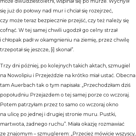
może dwudziestoletni, wspinał się po murze. Wychylił
się już do połowy nad mur i chciał się rozejrzeć,
czy może teraz bezpiecznie przejść, czy też należy się
cofnąć. W tej samej chwili ugodził go celny strzał
i chłopak padł w okamgnieniu na ziemię, przez chwilę
trzepotał się jeszcze, [i] skonał”.
Trzy dni później, po kolejnych takich aktach, szmugiel
na Nowolipiu i Przejeździe na krótko miał ustać. Obecna
tam Auerbach tak o tym napisała: „Przechodziłam dziś
popołudniu Przejazdem o tej samej porze co wczoraj.
Potem patrzyłam przez to samo co wczoraj okno
na ulicę po jednej i drugiej stronie muru. Pustki,
martwota, żadnego ruchu”. Miała okazję rozmawiać
ze znajomym – szmuglerem: „Przecież mówicie wszyscy,