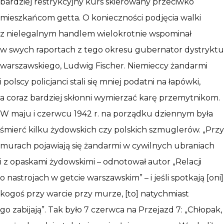
bardziej restrykcyjny kurs skierowany przeciwko
mieszkańcom getta. O konieczności podjęcia walki
z nielegalnym handlem wielokrotnie wspominał
w swych raportach z tego okresu gubernator dystryktu
warszawskiego, Ludwig Fischer. Niemieccy żandarmi
i polscy policjanci stali się mniej podatni na łapówki,
a coraz bardziej skłonni wymierzać karę przemytnikom.
W maju i czerwcu 1942 r. na porządku dziennym była
śmierć kilku żydowskich czy polskich szmuglerów. „Przy
murach pojawiają się żandarmi w cywilnych ubraniach
i z opaskami żydowskimi – odnotował autor „Relacji
o nastrojach w getcie warszawskim” – i jeśli spotkają [oni]
kogoś przy warcie przy murze, [to] natychmiast
go zabijają”. Tak było 7 czerwca na Przejazd 7: „Chłopak,