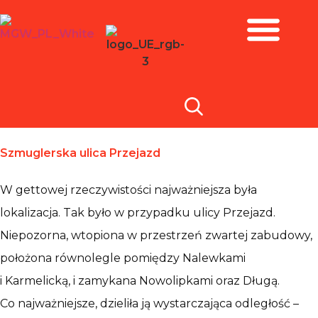
Zbiory i wystawy
Szmuglerska ulica Przejazd
W gettowej rzeczywistości najważniejsza była
lokalizacja. Tak było w przypadku ulicy Przejazd.
Niepozorna, wtopiona w przestrzeń zwartej zabudowy,
położona równolegle pomiędzy Nalewkami
i Karmelicką, i zamykana Nowolipkami oraz Długą.
Co najważniejsze, dzieliła ją wystarczająca odległość –