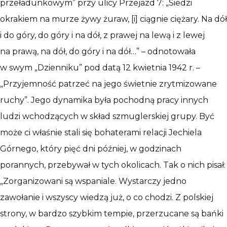
przeładunkowym” przy ulicy Przejazd 7: „Siedzi
okrakiem na murze żywy żuraw, [i] ciągnie ciężary. Na dół
i do góry, do góry i na dół, z prawej na lewą i z lewej
na prawą, na dół, do góry i na dół…” – odnotowała
w swym „Dzienniku” pod datą 12 kwietnia 1942 r. –
„Przyjemność patrzeć na jego świetnie zrytmizowane
ruchy”. Jego dynamika była pochodną pracy innych
ludzi wchodzących w skład szmuglerskiej grupy. Być
może ci właśnie stali się bohaterami relacji Jechiela
Górnego, który pięć dni później, w godzinach
porannych, przebywał w tych okolicach. Tak o nich pisał:
„Zorganizowani są wspaniale. Wystarczy jedno
zawołanie i wszyscy wiedzą już, o co chodzi. Z polskiej
strony, w bardzo szybkim tempie, przerzucane są bańki