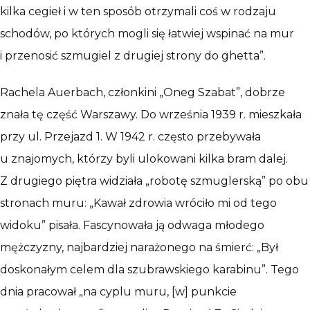
kilka cegieł i w ten sposób otrzymali coś w rodzaju
schodów, po których mogli się łatwiej wspinać na mur
i przenosić szmugiel z drugiej strony do ghetta”.
Rachela Auerbach, członkini „Oneg Szabat”, dobrze
znała tę część Warszawy. Do września 1939 r. mieszkała
przy ul. Przejazd 1. W 1942 r. często przebywała
u znajomych, którzy byli ulokowani kilka bram dalej.
Z drugiego piętra widziała „robotę szmuglerską” po obu
stronach muru: „Kawał zdrowia wróciło mi od tego
widoku” pisała. Fascynowała ją odwaga młodego
mężczyzny, najbardziej narażonego na śmierć: „Był
doskonałym celem dla szubrawskiego karabinu”. Tego
dnia pracował „na cyplu muru, [w] punkcie