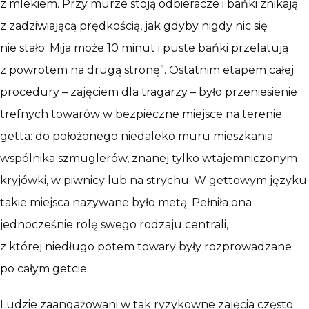
z mlekiem. Przy murze stoją odbieracze i bańki znikają
z zadziwiającą prędkością, jak gdyby nigdy nic się
nie stało. Mija może 10 minut i puste bańki przelatują
z powrotem na drugą stronę”. Ostatnim etapem całej
procedury – zajęciem dla tragarzy – było przeniesienie
trefnych towarów w bezpieczne miejsce na terenie
getta: do położonego niedaleko muru mieszkania
wspólnika szmuglerów, znanej tylko wtajemniczonym
kryjówki, w piwnicy lub na strychu. W gettowym języku
takie miejsca nazywane było metą. Pełniła ona
jednocześnie rolę swego rodzaju centrali,
z której niedługo potem towary były rozprowadzane
po całym getcie.
Ludzie zaangażowani w tak ryzykowne zajęcia często