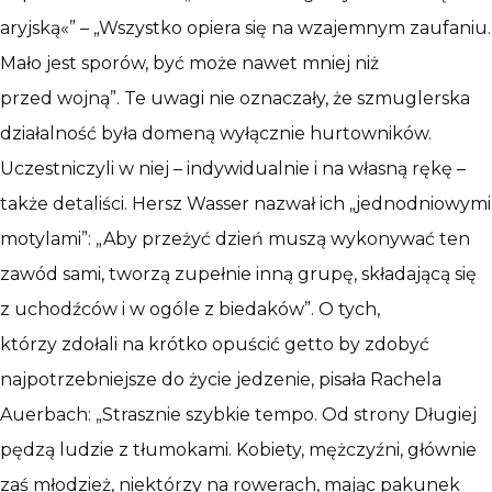
aryjską«” – „Wszystko opiera się na wzajemnym zaufaniu.
Mało jest sporów, być może nawet mniej niż
przed wojną”. Te uwagi nie oznaczały, że szmuglerska
działalność była domeną wyłącznie hurtowników.
Uczestniczyli w niej – indywidualnie i na własną rękę –
także detaliści. Hersz Wasser nazwał ich „jednodniowymi
motylami”: „Aby przeżyć dzień muszą wykonywać ten
zawód sami, tworzą zupełnie inną grupę, składającą się
z uchodźców i w ogóle z biedaków”. O tych,
którzy zdołali na krótko opuścić getto by zdobyć
najpotrzebniejsze do życie jedzenie, pisała Rachela
Auerbach: „Strasznie szybkie tempo. Od strony Długiej
pędzą ludzie z tłumokami. Kobiety, mężczyźni, głównie
zaś młodzież, niektórzy na rowerach, mając pakunek