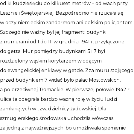
od kilkudziesięciu do kilkuset metrów – od wach przy
Lesznie i Świętojerskiej. Bezpośrednio nie rzucała się
w oczy niemieckim żandarmom ani polskim policjantom.
Szczególnie ważny był jej fragment: budynki
z numerami od 1 do 11, w grudniu 1941 r. przyłączone
do getta. Mur pomiędzy budynkami 5 i 7 był
rozdzielony wąskim korytarzem wiodącym
do ewangelickiej enklawy w getcie. Zza muru stojącego
przed budynkiem 7 widać było pałac Mostowskich,
a po przeciwnej Tłomackie. W pierwszej połowie 1942 r.
ulica ta odegrała bardzo ważną rolę w życiu ludzi
zamkniętych w tzw. dzielnicy żydowskiej. Dla
szmuglerskiego środowiska uchodziła wówczas
za jedną z najważniejszych, bo umożliwiała spełnienie