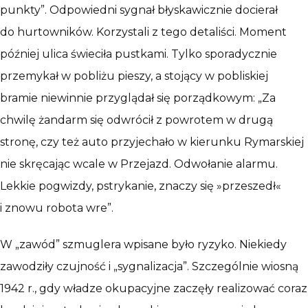
punkty”. Odpowiedni sygnał błyskawicznie docierał
do hurtowników. Korzystali z tego detaliści. Moment
później ulica świeciła pustkami. Tylko sporadycznie
przemykał w pobliżu pieszy, a stojący w pobliskiej
bramie niewinnie przyglądał się porządkowym: „Za
chwilę żandarm się odwrócił z powrotem w drugą
stronę, czy też auto przyjechało w kierunku Rymarskiej
nie skręcając wcale w Przejazd. Odwołanie alarmu.
Lekkie pogwizdy, pstrykanie, znaczy się »przeszedł«
i znowu robota wre”.
W „zawód” szmuglera wpisane było ryzyko. Niekiedy
zawodziły czujność i „sygnalizacja”. Szczególnie wiosną
1942 r., gdy władze okupacyjne zaczęły realizować coraz