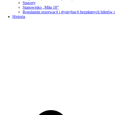
Spacery
Stanowisko „Miła 18”
Regulamin rezerwacji i dystrybucji bezpłatnych biletó
Historia