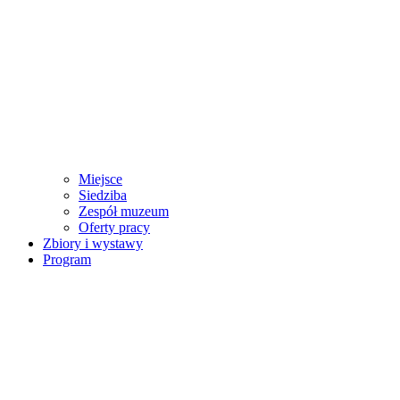
Miejsce
Siedziba
Zespół muzeum
Oferty pracy
Zbiory i wystawy
Program