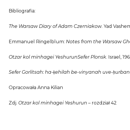
Bibliografia:
The Warsaw Diary of Adam Czerniakow
. Yad Vashem
Emmanuel Ringelblum:
Notes from the Warsaw Gh
Otzar kol minhagei YeshurunSefer Plonsk
. Israel, 19
Sefer Gorlitsah: ha-ḳehilah be-vinyanah uve-ḥurba
Opracowała Anna Kilian
Zdj.
Otzar kol minhagei Yeshurun
– rozdział 42