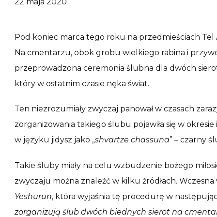
22 maja 2020
Pod koniec marca tego roku na przedmieściach Tel 
Na cmentarzu, obok grobu wielkiego rabina i przyw
przeprowadzona ceremonia ślubna dla dwóch sierot
który w ostatnim czasie nęka świat.
Ten niezrozumiały zwyczaj panował w czasach zarazy
zorganizowania takiego ślubu pojawiła się w okresie
w języku jidysz jako „
shvartze chassuna
” – czarny śl
Takie śluby miały na celu wzbudzenie bożego miłosie
zwyczaju można znaleźć w kilku źródłach. Wczesna 
Yeshurun
, która wyjaśnia tę procedurę w następując
zorganizują ślub dwóch biednych sierot na cmenta