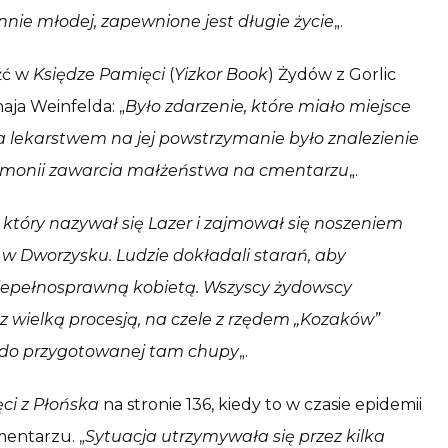
nie młodej, zapewnione jest długie życie
„.
eźć w
Księdze Pamięci
(
Yizkor Book
) Żydów z Gorlic
aja Weinfelda: „
Było zdarzenie, które miało miejsce
 a lekarstwem na jej powstrzymanie było znalezienie
emonii zawarcia małżeństwa na cmentarzu
„.
który nazywał się Lazer i zajmował się noszeniem
w Dworzysku. Ludzie dokładali starań, aby
 niepełnosprawną kobietą. Wszyscy żydowscy
 z wielką procesją, na czele z rzędem „Kozaków”
 do przygotowanej tam chupy
„.
ci z Płońska
na stronie 136, kiedy to w czasie epidemii
mentarzu. „
Sytuacja utrzymywała się przez kilka