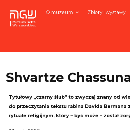
O muzeum
Zbiory i wystawy
Shvartze Chassun
Tytułowy „czarny ślub” to zwyczaj znany od w
do przeczytania tekstu rabina Davida Berman
rytuale religijnym, który – być może – został z