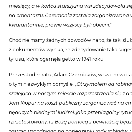
miesięcy, a w końcu starszyzna wsi zdecydowała si
na cmentarzu. Ceremonia została zorganizowana w
kwarantannie, prawie wszyscy byli obecni.
”
Choć nie mamy żadnych dowodów na to, że taki ślub 
z dokumentów wynika, że zdecydowanie taka sugest
tyfusu, która ogarnęła getto w 1941 roku.
Prezes Judenratu, Adam Czerniaków, w swoim wpisie 
o tym niezwykłym pomyśle. „
Otrzymałem od rabinó
szalejąca w naszym mieście rozprzestrzenia się z d
Jom Kippur na koszt publiczny zorganizować na cm
będących biednymi ludźmi, jako przebłagalny rytuał
i przetestowany, i z Bożą pomocą z pewnością będ
została uzgodniona na posiedzeniu rady rabinów w d