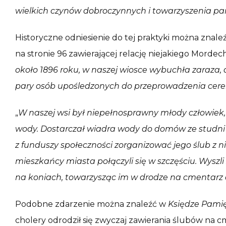
wielkich czynów dobroczynnych i towarzyszenia pan
Historyczne odniesienie do tej praktyki można znal
na stronie 96 zawierającej relację niejakiego Mordech
około 1896 roku, w naszej wiosce wybuchła zaraza,
pary osób upośledzonych do przeprowadzenia cer
„
W naszej wsi był niepełnosprawny młody człowiek, 
wody. Dostarczał wiadra wody do domów ze studni 
z funduszy społeczności zorganizować jego ślub z
mieszkańcy miasta połączyli się w szczęściu. Wyszli
na koniach, towarzysząc im w drodze na cmentarz
Podobne zdarzenie można znaleźć w
Księdze Pamię
cholery odrodził się zwyczaj zawierania ślubów na c