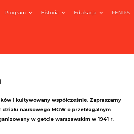
Program
Historia
Edukacja
FENIKS
a
ieków i kultywowany współcześnie. Zapraszamy
a z działu naukowego MGW o przebłagalnym
organizowany w getcie warszawskim w 1941 r.