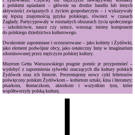
z polskimi sąsiadami – głównie na drodze handlu lub innych
aktywności związanych z życiem gospodarczym – i wykazywały
się lepszą znajomością języka polskiego, również w czasach
Zagłady. Partycypowały w rozmaitych obszarach życia społecznego
– szkolnictwie, nauce czy sztuce, wnosząc istotny komponent
do polskiego dziedzictwa kulturowego.
Dwukrotnie zapomniane i ocenzurowane – jako kobiety i Żydówki,
jako element podwójnie obcy, jako ostateczny Inny w imaginarium
zdominowanej przez mężczyzn polskiej kultury.
Muzeum Getta Warszawskiego pragnie pomóc je przypomnieć –
wydobyć z zapomnienia sylwetki znaczących dla kultury polskich
Żydówek oraz ich historie. Prezentujemy nowy cykl felietonów
poświęcony polskim Żydówkom – kobietom sztuki, kina i literatury;
pisarkom, tłumaczkom, aktorkom i wszystkim tym, które
współtworzyły polską kulturę.