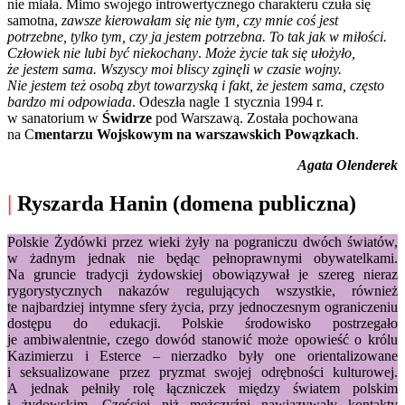
nie miała. Mimo swojego introwertycznego charakteru czuła się
samotna,
zawsze kierowałam się nie tym, czy mnie coś jest
potrzebne, tylko tym, czy ja jestem potrzebna. To tak jak w miłości.
Człowiek nie lubi być niekochany
.
Może życie tak się ułożyło,
że jestem sama. Wszyscy moi bliscy zginęli w czasie wojny.
Nie jestem też osobą zbyt towarzyską i fakt, że jestem sama, często
bardzo mi odpowiada
. Odeszła nagle 1 stycznia 1994 r.
w sanatorium w
Świdrze
pod Warszawą. Została pochowana
na C
mentarzu Wojskowym na warszawskich
Powązkach
.
Agata Olenderek
|
Ryszarda Hanin (domena publiczna)
Polskie Żydówki przez wieki żyły na pograniczu dwóch światów,
w żadnym jednak nie będąc pełnoprawnymi obywatelkami.
Na gruncie tradycji żydowskiej obowiązywał je szereg nieraz
rygorystycznych nakazów regulujących wszystkie, również
te najbardziej intymne sfery życia, przy jednoczesnym ograniczeniu
dostępu do edukacji. Polskie środowisko postrzegało
je ambiwalentnie, czego dowód stanowić może opowieść o królu
Kazimierzu i Esterce – nierzadko były one orientalizowane
i seksualizowane przez pryzmat swojej odrębności kulturowej.
A jednak pełniły rolę łączniczek między światem polskim
i żydowskim. Częściej niż mężczyźni nawiązywały kontakty