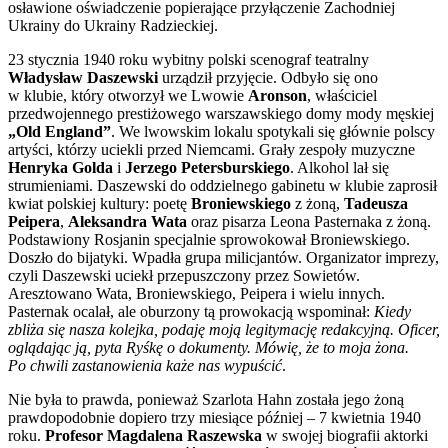
osławione oświadczenie popierające przyłączenie Zachodniej
Ukrainy do Ukrainy Radzieckiej.
23 stycznia 1940 roku wybitny polski scenograf teatralny
Władysław Daszewski
urządził przyjęcie. Odbyło się ono
w klubie, który otworzył we Lwowie
Aronson
, właściciel
przedwojennego prestiżowego warszawskiego domy mody męskiej
„Old England”
. We lwowskim lokalu spotykali się głównie polscy
artyści, którzy uciekli przed Niemcami. Grały zespoły muzyczne
Henryka Golda
i
Jerzego Petersburskiego
. Alkohol lał się
strumieniami. Daszewski do oddzielnego gabinetu w klubie zaprosił
kwiat polskiej kultury: poetę
Broniewskiego
z żoną,
Tadeusza
Peipera
,
Aleksandra Wata
oraz pisarza Leona Pasternaka z żoną.
Podstawiony Rosjanin specjalnie sprowokował Broniewskiego.
Doszło do bijatyki. Wpadła grupa milicjantów. Organizator imprezy,
czyli Daszewski uciekł przepuszczony przez Sowietów.
Aresztowano Wata, Broniewskiego, Peipera i wielu innych.
Pasternak ocalał, ale oburzony tą prowokacją wspominał:
Kiedy
zbliża się nasza kolejka, podaję moją legitymację redakcyjną. Oficer,
oglądając ją, pyta Ryśkę o dokumenty. Mówię, że to moja żona.
Po chwili zastanowienia każe nas wypuścić
.
Nie była to prawda, ponieważ Szarlota Hahn została jego żoną
prawdopodobnie dopiero trzy miesiące później – 7 kwietnia 1940
roku.
Profesor Magdalena Raszewska
w swojej biografii aktorki