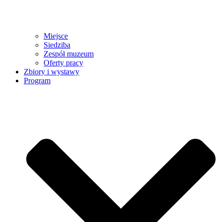
Miejsce
Siedziba
Zespół muzeum
Oferty pracy
Zbiory i wystawy
Program