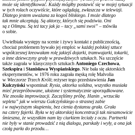
może się identyfikować. Każdy mógłby postawić się w mojej sytuacji
w tych rolach oczywiście, które oglądają, zwłaszcza w telewizji.
Dlatego jestem uważana za kogoś bliskiego. I może dlatego
tak mnie akceptują. Są aktorzy, których się podziwia. Oni
są z Olimpu. Są też tacy jak ja
–
tacy „sami swoi” –
mówiła
o sobie.
Uwielbiała występy na scenie i żywy kontakt z publicznością,
chociaż problemem bywało jej emploi:
w każdej polskiej sztuce
współczesnej kreowałam rolę jakiejś dojarki, tramwajarki, tokarki,
a inne dziewczyny grały w prawdziwych sztukach
. Na szczęście
także zagrała w klasycznych sztukach
Antoniego Czechowa
,
Szekspira
i
Stanisława Wyspiańskiego
. Nie bała się aktorskich
eksperymentów, w 1976 roku zagrała męską rolę Malvolia
w
Wieczorze Trzech Króli
; reżyser tego przedstawienia
Jan
Kulczyński
wspominał:
Rysia, aktorka solidna, wszystko musiała
mieć przepróbowane, ułożone i systematycznie uporządkowane.
Nie znosiła improwizacji. Zaczęliśmy próbę. Hanin „wrzuciła
sepleta” jak w wierszu Gałczyńskiego o strasnej zabie
i w najwyższym skupieniu, bez cienia dystansu grała. Grała
na cztery fajerki. Była w tej aktorskiej koncentracji tak niesamowicie
śmieszna, że wszystkim nam łzy ciurkiem leciały z oczu. Partnerki
nie były w stanie prowadzić z nią dialogu, parskały i wyły, a ona jak
czołg parła do przodu…