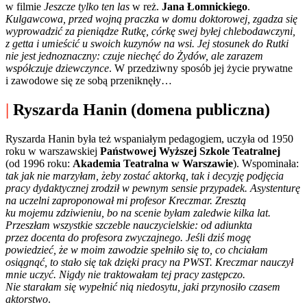
w filmie
Jeszcze tylko ten las
w reż.
Jana Łomnickiego
.
Kulgawcowa, przed wojną praczka w domu doktorowej, zgadza się
wyprowadzić za pieniądze Rutkę, córkę swej byłej chlebodawczyni,
z getta i umieścić u swoich kuzynów na wsi. Jej stosunek do Rutki
nie jest jednoznaczny: czuje niechęć do Żydów, ale zarazem
współczuje dziewczynce
. W przedziwny sposób jej życie prywatne
i zawodowe się ze sobą przeniknęły…
|
Ryszarda Hanin (domena publiczna)
Ryszarda Hanin była też wspaniałym pedagogiem, uczyła od 1950
roku w warszawskiej
Państwowej Wyższej Szkole Teatralnej
(od 1996 roku:
Akademia Teatralna w Warszawie
). Wspominała:
tak jak nie marzyłam, żeby zostać aktorką, tak i decyzję podjęcia
pracy dydaktycznej zrodził w pewnym sensie przypadek. Asystenturę
na uczelni zaproponował mi profesor Kreczmar. Zresztą
ku mojemu zdziwieniu, bo na scenie byłam zaledwie kilka lat.
Przeszłam wszystkie szczeble nauczycielskie: od adiunkta
przez docenta do profesora zwyczajnego. Jeśli dziś mogę
powiedzieć, że w moim zawodzie spełniło się to, co chciałam
osiągnąć, to stało się tak dzięki pracy na PWST. Kreczmar nauczył
mnie uczyć. Nigdy nie traktowałam tej pracy zastępczo.
Nie starałam się wypełnić nią niedosytu, jaki przynosiło czasem
aktorstwo
.