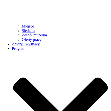
Miejsce
Siedziba
Zespół muzeum
Oferty pracy
Zbiory i wystawy
Program