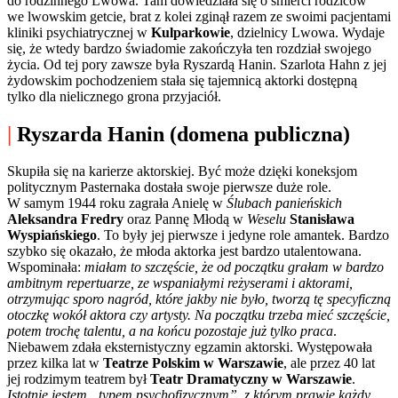
do rodzinnego Lwowa. Tam dowiedziała się o śmierci rodziców
we lwowskim getcie, brat z kolei zginął razem ze swoimi pacjentami
kliniki psychiatrycznej w
Kulparkowie
, dzielnicy Lwowa. Wydaje
się, że wtedy bardzo świadomie zakończyła ten rozdział swojego
życia. Od tej pory zawsze była Ryszardą Hanin. Szarlota Hahn z jej
żydowskim pochodzeniem stała się tajemnicą aktorki dostępną
tylko dla nielicznego grona przyjaciół.
|
Ryszarda Hanin (domena publiczna)
Skupiła się na karierze aktorskiej. Być może dzięki koneksjom
politycznym Pasternaka dostała swoje pierwsze duże role.
W samym 1944 roku zagrała Anielę w
Ślubach panieńskich
Aleksandra Fredry
oraz Pannę Młodą w
Weselu
Stanisława
Wyspiańskiego
. To były jej pierwsze i jedyne role amantek. Bardzo
szybko się okazało, że młoda aktorka jest bardzo utalentowana.
Wspominała:
miałam to szczęście, że od początku grałam w bardzo
ambitnym repertuarze, ze wspaniałymi reżyserami i aktorami,
otrzymując sporo nagród, które jakby nie było, tworzą tę specyficzną
otoczkę wokół aktora czy artysty. Na początku trzeba mieć szczęście,
potem trochę talentu, a na końcu pozostaje już tylko praca
.
Niebawem zdała eksternistyczny egzamin aktorski. Występowała
przez kilka lat w
Teatrze Polskim w Warszawie
, ale przez 40 lat
jej rodzimym teatrem był
Teatr Dramatyczny w Warszawie
.
Istotnie jestem „typem psychofizycznym”, z którym prawie każdy