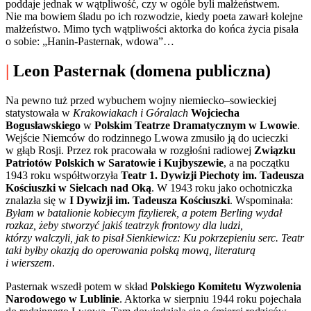
poddaje jednak w wątpliwość, czy w ogóle byli małżeństwem.
Nie ma bowiem śladu po ich rozwodzie, kiedy poeta zawarł kolejne
małżeństwo. Mimo tych wątpliwości aktorka do końca życia pisała
o sobie: „Hanin-Pasternak, wdowa”…
|
Leon Pasternak (domena publiczna)
Na pewno tuż przed wybuchem wojny niemiecko–sowieckiej
statystowała w
Krakowiakach i Góralach
Wojciecha
Bogusławskiego
w
Polskim Teatrze Dramatycznym w Lwowie
.
Wejście Niemców do rodzinnego Lwowa zmusiło ją do ucieczki
w głąb Rosji. Przez rok pracowała w rozgłośni radiowej
Związku
Patriotów Polskich w Saratowie i Kujbyszewie
, a na początku
1943 roku współtworzyła
Teatr 1. Dywizji Piechoty im. Tadeusza
Kościuszki w Sielcach nad Oką
. W 1943 roku jako ochotniczka
znalazła się w
I Dywizji im. Tadeusza
Kościuszki
. Wspominała:
Byłam w batalionie kobiecym fizylierek, a potem Berling wydał
rozkaz, żeby stworzyć jakiś teatrzyk frontowy dla ludzi,
którzy walczyli, jak to pisał Sienkiewicz: Ku pokrzepieniu serc. Teatr
taki byłby okazją do operowania polską mową, literaturą
i wierszem
.
Pasternak wszedł potem w skład
Polskiego Komitetu Wyzwolenia
Narodowego w Lublinie
. Aktorka w sierpniu 1944 roku pojechała