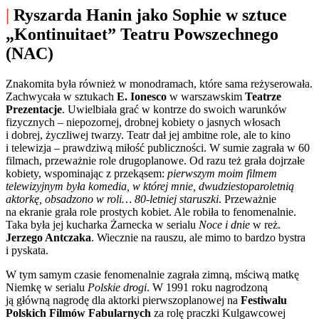
|
Ryszarda Hanin jako Sophie w sztuce
„Kontinuitaet” Teatru Powszechnego
(NAC)
Znakomita była również w monodramach, które sama reżyserowała.
Zachwycała w sztukach
E. Ionesco
w warszawskim
Teatrze
Prezentacje
. Uwielbiała grać w kontrze do swoich warunków
fizycznych – niepozornej, drobnej kobiety o jasnych włosach
i dobrej, życzliwej twarzy. Teatr dał jej ambitne role, ale to kino
i telewizja – prawdziwą miłość publiczności. W sumie zagrała w 60
filmach, przeważnie role drugoplanowe. Od razu też grała dojrzałe
kobiety, wspominając z przekąsem:
pierwszym moim filmem
telewizyjnym była komedia, w której mnie, dwudziestoparoletnią
aktorkę, obsadzono w roli… 80-letniej staruszki
. Przeważnie
na ekranie grała role prostych kobiet. Ale robiła to fenomenalnie.
Taka była jej kucharka Żarnecka w serialu
Noce i dnie
w reż.
Jerzego Antczaka
. Wiecznie na rauszu, ale mimo to bardzo bystra
i pyskata.
W tym samym czasie fenomenalnie zagrała zimną, mściwą matkę
Niemkę w serialu
Polskie drogi
. W 1991 roku nagrodzoną
ją główną nagrodę dla aktorki pierwszoplanowej na
Festiwalu
Polskich Filmów Fabularnych
za rolę praczki Kulgawcowej