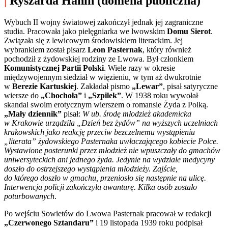
|
Ryszarda Hanin (domena publiczna)
Wybuch II wojny światowej zakończył jednak jej zagraniczne
studia. Pracowała jako pielęgniarka we lwowskim
Domu Sierot
.
Związała się z lewicowym środowiskiem literackim. Jej
wybrankiem został pisarz
Leon Pasternak
, który również
pochodził z żydowskiej rodziny ze Lwowa. Był członkiem
Komunistycznej Partii Polski
. Wiele razy w okresie
międzywojennym siedział w więzieniu, w tym aż dwukrotnie
w
Berezie Kartuskiej
. Zakładał pismo
„Lewar”
, pisał satyryczne
wiersze do
„Chochoła”
i
„Szpilek”
. W 1938 roku wywołał
skandal swoim erotycznym wierszem o romansie Żyda z Polką.
„Mały dziennik”
pisał:
W ub. środę młodzież akademicka
w Krakowie urządziła „Dzień bez żydów” na wyższych uczelniach
krakowskich jako reakcję przeciw bezczelnemu wystąpieniu
„literata” żydowskiego Pasternaka uwłaczającego kobiecie Polce.
Wystawione posterunki przez młodzież nie wpuszczały do gmachów
uniwersyteckich ani jednego żyda. Jedynie na wydziale medycyny
doszło do ostrzejszego wystąpienia młodzieży. Zajście,
do którego doszło w gmachu, przeniosło się następnie na ulicę.
Interwencja policji zakończyła awanturę. Kilka osób zostało
poturbowanych
.
Po wejściu Sowietów do Lwowa Pasternak pracował w redakcji
„Czerwonego Sztandaru”
i 19 listopada 1939 roku podpisał