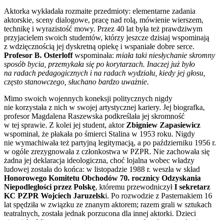
Aktorka wykładała rozmaite przedmioty: elementarne zadania
aktorskie, sceny dialogowe, pracę nad rolą, mówienie wierszem,
technikę i wyrazistość mowy. Przez 40 lat była też prawdziwym
przyjacielem swoich studentów, którzy jeszcze dzisiaj wspominają
z wdzięcznością jej dyskretną opiekę i wspaniałe dobre serce.
Profesor B. Osterloff
wspominała:
miała taki niesłychanie skromny
sposób bycia, przemykała się po korytarzach. Inaczej już było
na radach pedagogicznych i na radach wydziału, kiedy jej głosu,
często stanowczego, słuchano bardzo uważnie
.
Mimo swoich wojennych koneksji politycznych nigdy
nie korzystała z nich w swojej artystycznej kariery. Jej biografka,
profesor Magdalena Raszewska podkreślała jej skromność
w tej sprawie. Z kolei jej student, aktor
Zbigniew Zapasiewicz
wspominał, że płakała po śmierci Stalina w 1953 roku. Nigdy
nie wymachiwała też partyjną legitymacją, a po październiku 1956 r.
w ogóle zrezygnowała z członkostwa w PZPR. Nie zachowała się
żadna jej deklaracja ideologiczna, choć lojalna wobec władzy
ludowej została do końca: w listopadzie 1988 r. weszła w skład
Honorowego Komitetu Obchodów 70. rocznicy Odzyskania
Niepodległości przez Polskę
, któremu przewodniczył
I sekretarz
KC PZPR Wojciech Jaruzelsk
i. Po rozwodzie z Pasternakiem 16
lat spędziła w związku ze znanym aktorem; razem grali w sztukach
teatralnych, została jednak porzucona dla innej aktorki. Dzieci