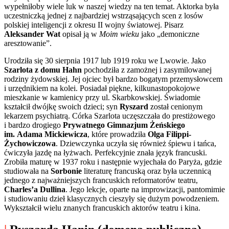
wypełniłoby wiele luk w naszej wiedzy na ten temat. Aktorka była
uczestniczką jednej z najbardziej wstrząsających scen z losów
polskiej inteligencji z okresu II wojny światowej. Pisarz
Aleksander Wat
opisał ją w
Moim wieku
jako „demoniczne
aresztowanie”.
Urodziła się 30 sierpnia 1917 lub 1919 roku we Lwowie. Jako
Szarlota z domu Hahn
pochodziła z zamożnej i zasymilowanej
rodziny żydowskiej. Jej ojciec był bardzo bogatym przemysłowcem
i urzędnikiem na kolei. Posiadał piękne, kilkunastopokojowe
mieszkanie w kamienicy przy ul. Skarbkowskiej. Świadomie
kształcił dwójkę swoich dzieci; syn
Ryszard
został cenionym
lekarzem psychiatrą. Córka Szarlota uczęszczała do prestiżowego
i bardzo drogiego
Prywatnego Gimnazjum Żeńskiego
im. Adama Mickiewicza
, które prowadziła
Olga Filippi-
Żychowiczowa
. Dziewczynka uczyła się również śpiewu i tańca,
ćwiczyła jazdę na łyżwach. Perfekcyjnie znała język francuski.
Zrobiła maturę w 1937 roku i następnie wyjechała do Paryża, gdzie
studiowała na
Sorbonie
literaturę francuską oraz była uczennicą
jednego z najważniejszych francuskich reformatorów teatru,
Charles’a Dullina
. Jego lekcje, oparte na improwizacji, pantomimie
i studiowaniu dzieł klasycznych cieszyły się dużym powodzeniem.
Wykształcił wielu znanych francuskich aktorów teatru i kina.