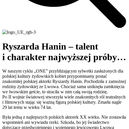
Ryszarda Hanin – talent
i charakter najwyższej próby…
W naszym cyklu „ONE” przybliżającym sylwetki zasłużonych dla
polskiej kultury żydowskich kobiet przypominamy postać
znakomitej polskiej aktorki Ryszardy Hanin. Pochodziła z zamożnej
rodziny żydowskiej ze Lwowa. Chociaż sama uniknęła zamknięcia
we lwowskim getcie, to straciła w nim całą swoją rodzinę.
Po II wojnie światowej stworzyła wiele znakomitych ról teatralnych
i filmowych stając się ważną figurą polskiej kultury. Zmarła nagle
29 lat temu w wieku 74 lat.
Była jedną z najlepszych polskich aktorek XX wieku. Nie zostawiła
wspomnień ani wywiadu rzeki. Szkoda, bo jej świadectwo
dotyczące przedwojennego i wojennego lewicowego Lwowa