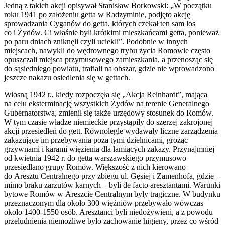
Jedną z takich akcji opisywał Stanisław Borkowski: „W początku
roku 1941 po założeniu getta w Radzyminie, podjęto akcję
sprowadzania Cyganów do getta, których czekał ten sam los
co i Żydów. Ci właśnie byli krótkimi mieszkańcami getta, ponieważ
po paru dniach zniknęli czyli uciekli”. Podobnie w innych
miejscach, nawykli do wędrownego trybu życia Romowie często
opuszczali miejsca przymusowego zamieszkania, a przenosząc się
do sąsiedniego powiatu, trafiali na obszar, gdzie nie wprowadzono
jeszcze nakazu osiedlenia się w gettach.
Wiosną 1942 r., kiedy rozpoczęła się „Akcja Reinhardt”, mająca
na celu eksterminację wszystkich Żydów na terenie Generalnego
Gubernatorstwa, zmienił się także urzędowy stosunek do Romów.
W tym czasie władze niemieckie przystąpiły do szerzej zakrojonej
akcji przesiedleń do gett. Równolegle wydawały liczne zarządzenia
zakazujące im przebywania poza tymi dzielnicami, grożąc
grzywnami i karami więzienia dla łamiących zakazy. Przynajmniej
od kwietnia 1942 r. do getta warszawskiego przymusowo
przesiedlano grupy Romów. Większość z nich kierowano
do Aresztu Centralnego przy zbiegu ul. Gęsiej i Zamenhofa, gdzie –
mimo braku zarzutów karnych – byli de facto aresztantami. Warunki
bytowe Romów w Areszcie Centralnym były tragiczne. W budynku
przeznaczonym dla około 300 więźniów przebywało wówczas
około 1400-1550 osób. Aresztanci byli niedożywieni, a z powodu
przeludnienia niemożliwe było zachowanie higieny, przez co wśród