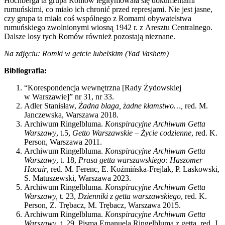
Hochberga ta grupa Romów legitymowała się dokumentami
rumuńskimi, co miało ich chronić przed represjami. Nie jest jasne,
czy grupa ta miała coś wspólnego z Romami obywatelstwa
rumuńskiego zwolnionymi wiosną 1942 r. z Aresztu Centralnego.
Dalsze losy tych Romów również pozostają nieznane.
Na zdjęciu: Romki w getcie lubelskim (Yad Vashem)
Bibliografia:
“Korespondencja wewnętrzna [Rady Żydowskiej
w Warszawie]” nr 31, nr 33.
Adler Stanisław,
Żadna blaga, żadne kłamstwo…,
red. M.
Janczewska, Warszawa 2018.
Archiwum Ringelbluma.
Konspiracyjne Archiwum Getta
Warszawy
, t.5,
Getto Warszawskie – Życie codzienne
, red. K.
Person, Warszawa 2011.
Archiwum Ringelbluma.
Konspiracyjne Archiwum Getta
Warszawy
, t. 18,
Prasa getta warszawskiego: Haszomer
Hacair
, red. M. Ferenc, E. Koźmińska-Frejlak, P. Laskowski,
S. Matuszewski, Warszawa 2023.
Archiwum Ringelbluma.
Konspiracyjne Archiwum Getta
Warszawy,
t. 23,
Dzienniki z getta warszawskiego
, red. K.
Person, Z. Trębacz, M. Trębacz, Warszawa 2015.
Archiwum Ringelbluma.
Konspiracyjne Archiwum Getta
Warszawy
, t. 29, Pisma Emanuela Ringelbluma z getta, red. J.