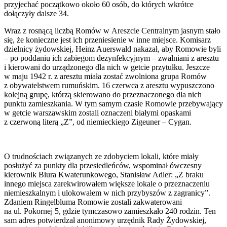
przyjechać początkowo około 60 osób, do których wkrótce
dołączyły dalsze 34.
Wraz z rosnącą liczbą Romów w Areszcie Centralnym jasnym stało
się, że konieczne jest ich przeniesienie w inne miejsce. Komisarz
dzielnicy żydowskiej, Heinz Auerswald nakazał, aby Romowie byli
– po poddaniu ich zabiegom dezynfekcyjnym – zwalniani z aresztu
i kierowani do urządzonego dla nich w getcie przytułku. Jeszcze
w maju 1942 r. z aresztu miała zostać zwolniona grupa Romów
z obywatelstwem rumuńskim. 16 czerwca z aresztu wypuszczono
kolejną grupę, którzą skierowano do przeznaczonego dla nich
punktu zamieszkania. W tym samym czasie Romowie przebywający
w getcie warszawskim zostali oznaczeni białymi opaskami
z czerwoną literą „Z”, od niemieckiego Zigeuner – Cygan.
O trudnościach związanych ze zdobyciem lokali, które miały
posłużyć za punkty dla przesiedleńców, wspominał ówczesny
kierownik Biura Kwaterunkowego, Stanisław Adler: „Z braku
innego miejsca zarekwirowałem większe lokale o przeznaczeniu
niemieszkalnym i ulokowałem w nich przybyszów z zagranicy”.
Zdaniem Ringelbluma Romowie zostali zakwaterowani
na ul. Pokornej 5, gdzie tymczasowo zamieszkało 240 rodzin. Ten
sam adres potwierdzał anonimowy urzędnik Rady Żydowskiej,