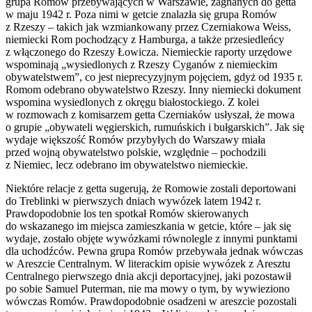
grupa Romów przebywających w Warszawie, zagnanych do getta
w maju 1942 r. Poza nimi w getcie znalazła się grupa Romów
z Rzeszy – takich jak wzmiankowany przez Czerniakowa Weiss,
niemiecki Rom pochodzący z Hamburga, a także przesiedleńcy
z włączonego do Rzeszy Łowicza. Niemieckie raporty urzędowe
wspominają „wysiedlonych z Rzeszy Cyganów z niemieckim
obywatelstwem”, co jest nieprecyzyjnym pojęciem, gdyż od 1935 r.
Romom odebrano obywatelstwo Rzeszy. Inny niemiecki dokument
wspomina wysiedlonych z okręgu białostockiego. Z kolei
w rozmowach z komisarzem getta Czerniaków usłyszał, że mowa
o grupie „obywateli węgierskich, rumuńskich i bułgarskich”. Jak się
wydaje większość Romów przybyłych do Warszawy miała
przed wojną obywatelstwo polskie, względnie – pochodzili
z Niemiec, lecz odebrano im obywatelstwo niemieckie.
Niektóre relacje z getta sugerują, że Romowie zostali deportowani
do Treblinki w pierwszych dniach wywózek latem 1942 r.
Prawdopodobnie los ten spotkał Romów skierowanych
do wskazanego im miejsca zamieszkania w getcie, które – jak się
wydaje, zostało objęte wywózkami równolegle z innymi punktami
dla uchodźców. Pewna grupa Romów przebywała jednak wówczas
w Areszcie Centralnym. W literackim opisie wywózek z Aresztu
Centralnego pierwszego dnia akcji deportacyjnej, jaki pozostawił
po sobie Samuel Puterman, nie ma mowy o tym, by wywieziono
wówczas Romów. Prawdopodobnie osadzeni w areszcie pozostali