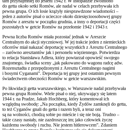
tam przynajmniej do jesieni 1942 r. W listopadzie zwolniono
do getta około setki Romów, ale nadal w celach przebywała ich
pewna grupa. O ich losie krążyły niesprawdzone wiadomości –
jeden z autorów pisał o ucieczce około dziesięcioosobowej grupy
Romów z aresztu w początku grudnia, a inny o deportacji części
pozostałych w getcie Romów na przełomie 1942 i 1943 r.
Pewna liczba Romów miała pozostać jednak w Areszcie
Centralnym do akcji styczniowej. W jej trakcie jeden z niemieckich
oficerów miał nakazać deportację wszystkich z Aresztu Centralnego
– zarówno aresztantów jak i personelu więziennego. Potwierdza
to relacja Stanisława Adlera, który powtarzał opowieść swojego
znajomego, świadka sceny „jak pakowano do wagonu radcę adw.
Rozensztadta z przepędzonymi z Aresztu Centralnego nagimi
i bosymi Cyganami”. Deportacja tej grupy jest ostatnim pewnym
świadectwem obecności Romów w getcie warszawskim.
Po likwidacji getta warszawskiego, w Warszawie nadal przebywała
pewna grupa Romów. Wiele pisał o niej, ukrywający się latem
1944 r. na Pradze, Jakub Hochberg, który komentował ich
względną swobodę: „Na początku, kiedy Żydów zamknęli do getta,
to też Cyganów gnali do getta i razem byli, a teraz oni
są na wolności, chodzą sobie po mieście i się nie boją. Trudno –
takie czasy nastały, nie zazdroszczę im; jako człowiek życzę
każdemu swobody i ruchu. Nie jestem hitlerowcem”. Zdaniem