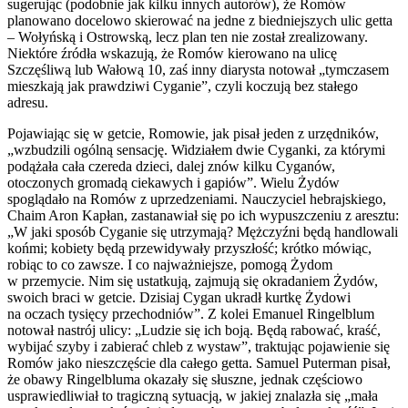
sugerując (podobnie jak kilku innych autorów), że Romów
planowano docelowo skierować na jedne z biedniejszych ulic getta
– Wołyńską i Ostrowską, lecz plan ten nie został zrealizowany.
Niektóre źródła wskazują, że Romów kierowano na ulicę
Szczęśliwą lub Wałową 10, zaś inny diarysta notował „tymczasem
mieszkają jak prawdziwi Cyganie”, czyli koczują bez stałego
adresu.
Pojawiając się w getcie, Romowie, jak pisał jeden z urzędników,
„wzbudzili ogólną sensację. Widziałem dwie Cyganki, za którymi
podążała cała czereda dzieci, dalej znów kilku Cyganów,
otoczonych gromadą ciekawych i gapiów”. Wielu Żydów
spoglądało na Romów z uprzedzeniami. Nauczyciel hebrajskiego,
Chaim Aron Kapłan, zastanawiał się po ich wypuszczeniu z aresztu:
„W jaki sposób Cyganie się utrzymają? Mężczyźni będą handlowali
końmi; kobiety będą przewidywały przyszłość; krótko mówiąc,
robiąc to co zawsze. I co najważniejsze, pomogą Żydom
w przemycie. Nim się ustatkują, zajmują się okradaniem Żydów,
swoich braci w getcie. Dzisiaj Cygan ukradł kurtkę Żydowi
na oczach tysięcy przechodniów”. Z kolei Emanuel Ringelblum
notował nastrój ulicy: „Ludzie się ich boją. Będą rabować, kraść,
wybijać szyby i zabierać chleb z wystaw”, traktując pojawienie się
Romów jako nieszczęście dla całego getta. Samuel Puterman pisał,
że obawy Ringelbluma okazały się słuszne, jednak częściowo
usprawiedliwiał to tragiczną sytuacją, w jakiej znalazła się „mała