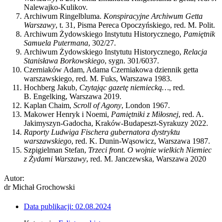
Nalewajko-Kulikov.
Archiwum Ringelbluma.
Konspiracyjne Archiwum Getta
Warszawy
, t. 31, Pisma Pereca Opoczyńskiego, red. M. Polit.
Archiwum Żydowskiego Instytutu Historycznego,
Pamiętnik
Samuela Putermana
, 302/27.
Archiwum Żydowskiego Instytutu Historycznego,
Relacja
Stanisława Borkowskiego
, sygn. 301/6037.
Czerniaków Adam, Adama Czerniakowa dziennik getta
warszawskiego, red. M. Fuks, Warszawa 1983.
Hochberg Jakub,
Czytając gazetę niemiecką…
, red.
B. Engelking, Warszawa 2019.
Kaplan Chaim,
Scroll of Agony
, London 1967.
Makower Henryk i Noemi,
Pamiętniki z Miłosnej
, red. A.
Jakimyszyn-Gadocha, Kraków-Budapeszt-Syrakuzy 2022.
Raporty Ludwiga Fischera gubernatora dystryktu
warszawskiego
, red. K. Dunin-Wąsowicz, Warszawa 1987.
Szpigielman Stefan,
Trzeci front. O wojnie wielkich Niemiec
z Żydami Warszawy
, red. M. Janczewska, Warszawa 2020
Autor:
dr Michał Grochowski
Data publikacji:
02.08.2024