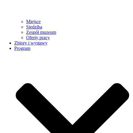
Miejsce
Siedziba
Zespół muzeum
Oferty pracy
Zbiory i wystawy
Program