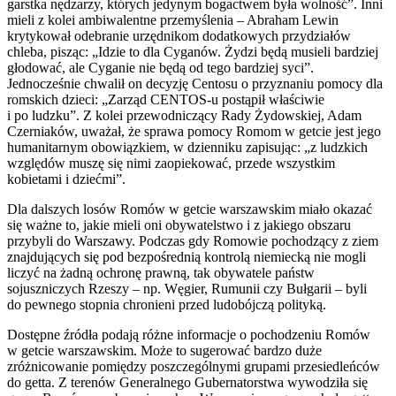
garstka nędzarzy, których jedynym bogactwem była wolność”. Inni
mieli z kolei ambiwalentne przemyślenia – Abraham Lewin
krytykował odebranie urzędnikom dodatkowych przydziałów
chleba, pisząc: „Idzie to dla Cyganów. Żydzi będą musieli bardziej
głodować, ale Cyganie nie będą od tego bardziej syci”.
Jednocześnie chwalił on decyzję Centosu o przyznaniu pomocy dla
romskich dzieci: „Zarząd CENTOS-u postąpił właściwie
i po ludzku”. Z kolei przewodniczący Rady Żydowskiej, Adam
Czerniaków, uważał, że sprawa pomocy Romom w getcie jest jego
humanitarnym obowiązkiem, w dzienniku zapisując: „z ludzkich
względów muszę się nimi zaopiekować, przede wszystkim
kobietami i dziećmi”.
Dla dalszych losów Romów w getcie warszawskim miało okazać
się ważne to, jakie mieli oni obywatelstwo i z jakiego obszaru
przybyli do Warszawy. Podczas gdy Romowie pochodzący z ziem
znajdujących się pod bezpośrednią kontrolą niemiecką nie mogli
liczyć na żadną ochronę prawną, tak obywatele państw
sojuszniczych Rzeszy – np. Węgier, Rumunii czy Bułgarii – byli
do pewnego stopnia chronieni przed ludobójczą polityką.
Dostępne źródła podają różne informacje o pochodzeniu Romów
w getcie warszawskim. Może to sugerować bardzo duże
zróżnicowanie pomiędzy poszczególnymi grupami przesiedleńców
do getta. Z terenów Generalnego Gubernatorstwa wywodziła się