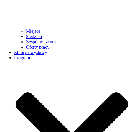
Miejsce
Siedziba
Zespół muzeum
Oferty pracy
Zbiory i wystawy
Program