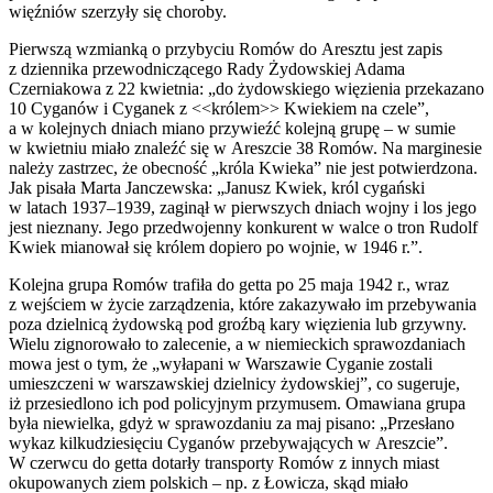
więźniów szerzyły się choroby.
Pierwszą wzmianką o przybyciu Romów do Aresztu jest zapis
z dziennika przewodniczącego Rady Żydowskiej Adama
Czerniakowa z 22 kwietnia: „do żydowskiego więzienia przekazano
10 Cyganów i Cyganek z <<królem>> Kwiekiem na czele”,
a w kolejnych dniach miano przywieźć kolejną grupę – w sumie
w kwietniu miało znaleźć się w Areszcie 38 Romów. Na marginesie
należy zastrzec, że obecność „króla Kwieka” nie jest potwierdzona.
Jak pisała Marta Janczewska: „Janusz Kwiek, król cygański
w latach 1937–1939, zaginął w pierwszych dniach wojny i los jego
jest nieznany. Jego przedwojenny konkurent w walce o tron Rudolf
Kwiek mianował się królem dopiero po wojnie, w 1946 r.”.
Kolejna grupa Romów trafiła do getta po 25 maja 1942 r., wraz
z wejściem w życie zarządzenia, które zakazywało im przebywania
poza dzielnicą żydowską pod groźbą kary więzienia lub grzywny.
Wielu zignorowało to zalecenie, a w niemieckich sprawozdaniach
mowa jest o tym, że „wyłapani w Warszawie Cyganie zostali
umieszczeni w warszawskiej dzielnicy żydowskiej”, co sugeruje,
iż przesiedlono ich pod policyjnym przymusem. Omawiana grupa
była niewielka, gdyż w sprawozdaniu za maj pisano: „Przesłano
wykaz kilkudziesięciu Cyganów przebywających w Areszcie”.
W czerwcu do getta dotarły transporty Romów z innych miast
okupowanych ziem polskich – np. z Łowicza, skąd miało