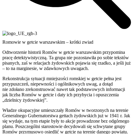
Romowie w getcie warszawskim – krótki zwiad
Odtworzenie historii Romów w getcie warszawskim przypomina
pracę detektywistyczną. Ta grupa nie pozostawiła po sobie tekstów
pisanych, zaś w relacjach żydowskich pojawia się rzadko, a jeśli już
– to na marginesie, w zdawkowych uwagach.
Rekonstrukcja sytuacji mniejszości romskiej w getcie pełna jest
przypuszczeń, niepewności i ogólnikowych uwag, a dotąd
nie zdołano zrekonstruować nawet tak podstawowych informacji
jak liczba Romów w getcie i daty ich przybycia i opuszczenia
„dzielnicy żydowskiej”.
Władze okupacyjne umieszczały Romów w tworzonych na terenie
Generalnego Gubernatorstwa gettach żydowskich już w 1941 r. Jak
się wydaje, na tym etapie były to akcje prowadzone bez odgórnego
planu. Poszczególni starostowie decydowali się schwytane grupy
Romów przymusowo osiedlić w getcie na terenie danego powiatu.