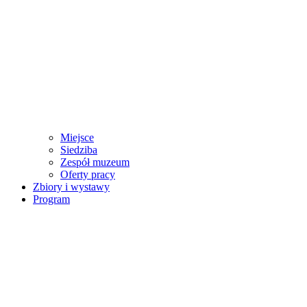
Miejsce
Siedziba
Zespół muzeum
Oferty pracy
Zbiory i wystawy
Program