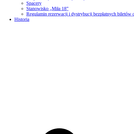
Spacery
Stanowisko „Miła 18”
Regulamin rezerwacji i dystrybucji bezpłatnych biletó
Historia