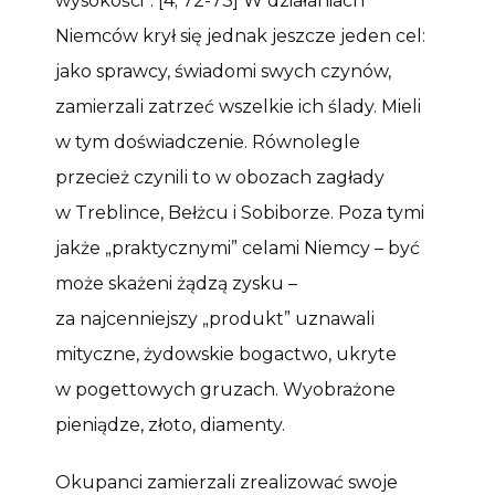
wysokości”. [4; 72-73] W działaniach
Niemców krył się jednak jeszcze jeden cel:
jako sprawcy, świadomi swych czynów,
zamierzali zatrzeć wszelkie ich ślady. Mieli
w tym doświadczenie. Równolegle
przecież czynili to w obozach zagłady
w Treblince, Bełżcu i Sobiborze. Poza tymi
jakże „praktycznymi” celami Niemcy – być
może skażeni żądzą zysku –
za najcenniejszy „produkt” uznawali
mityczne, żydowskie bogactwo, ukryte
w pogettowych gruzach. Wyobrażone
pieniądze, złoto, diamenty.
Okupanci zamierzali zrealizować swoje