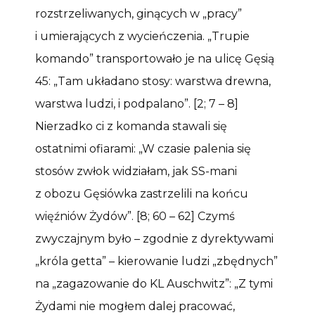
rozstrzeliwanych, ginących w „pracy”
i umierających z wycieńczenia. „Trupie
komando” transportowało je na ulicę Gęsią
45: „Tam układano stosy: warstwa drewna,
warstwa ludzi, i podpalano”. [2; 7 – 8]
Nierzadko ci z komanda stawali się
ostatnimi ofiarami: „W czasie palenia się
stosów zwłok widziałam, jak SS-mani
z obozu Gęsiówka zastrzelili na końcu
więźniów Żydów”. [8; 60 – 62] Czymś
zwyczajnym było – zgodnie z dyrektywami
„króla getta” – kierowanie ludzi „zbędnych”
na „zagazowanie do KL Auschwitz”: „Z tymi
Żydami nie mogłem dalej pracować,