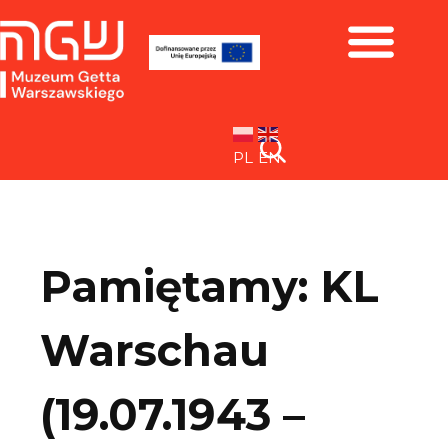
Zbiory i wystawy
PL
EN
Pamiętamy: KL
Warschau
(19.07.1943 –