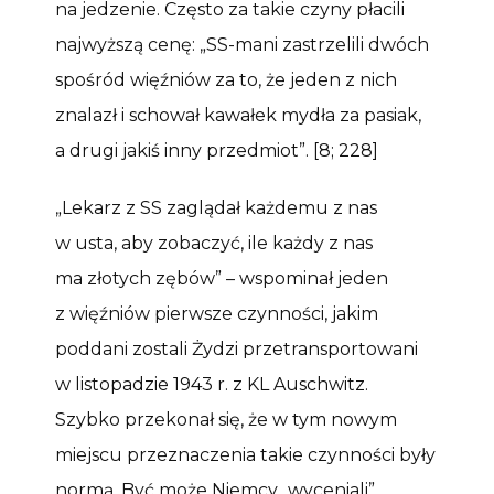
na jedzenie. Często za takie czyny płacili
najwyższą cenę: „SS-mani zastrzelili dwóch
spośród więźniów za to, że jeden z nich
znalazł i schował kawałek mydła za pasiak,
a drugi jakiś inny przedmiot”. [8; 228]
„Lekarz z SS zaglądał każdemu z nas
w usta, aby zobaczyć, ile każdy z nas
ma złotych zębów” – wspominał jeden
z więźniów pierwsze czynności, jakim
poddani zostali Żydzi przetransportowani
w listopadzie 1943 r. z KL Auschwitz.
Szybko przekonał się, że w tym nowym
miejscu przeznaczenia takie czynności były
normą. Być może Niemcy „wyceniali”