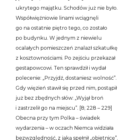
ukrytego majątku. Schodów już nie było.
Współwięźniowie linami wciągnęli
go na ostatnie piętro tego, co zostało
po budynku. W jednym z niewielu
ocalałych pomieszczeń znalazł szkatułkę
z kosztownościami. Po zejściu przekazał
gestapowcowi. Ten sprawdził i wydał
polecenie: „Przyjdź, dostaniesz wolność”.
Gdy więzień stawił się przed nim, postąpił
już bez zbędnych słów: „Wyjął broń
i zastrzelił go na miejscu”. [8; 228 – 229]
Obecna przy tym Polka – świadek
wydarzenia – w oczach Niemca widziała
bezwzględność, z jaką spełnił „obietnicę”.