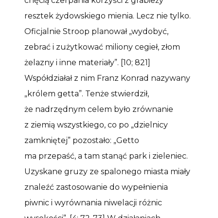
chęcią czerpania korzyści z grabieży
resztek żydowskiego mienia. Lecz nie tylko.
Oficjalnie Stroop planował „wydobyć,
zebrać i zużytkować miliony cegieł, złom
żelazny i inne materiały”. [10; 821]
Współdziałał z nim Franz Konrad nazywany
„królem getta”. Tenże stwierdził,
że nadrzędnym celem było zrównanie
z ziemią wszystkiego, co po „dzielnicy
zamkniętej” pozostało: „Getto
ma przepaść, a tam stanąć park i zieleniec.
Uzyskane gruzy ze spalonego miasta miały
znaleźć zastosowanie do wypełnienia
piwnic i wyrównania niwelacji różnic