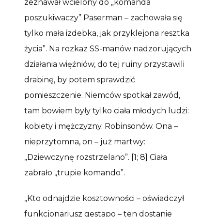
zeznawał wcielony do „komanda
poszukiwaczy” Paserman – zachowała się
tylko mała izdebka, jak przyklejona resztka
życia”. Na rozkaz SS-manów nadzorujących
działania więźniów, do tej ruiny przystawili
drabinę, by potem sprawdzić
pomieszczenie. Niemców spotkał zawód,
tam bowiem były tylko ciała młodych ludzi:
kobiety i mężczyzny. Robinsonów. Ona –
nieprzytomna, on – już martwy:
„Dziewczynę rozstrzelano”. [1; 8] Ciała
zabrało „trupie komando”.
„Kto odnajdzie kosztowności – oświadczył
funkcjonariusz gestapo – ten dostanie