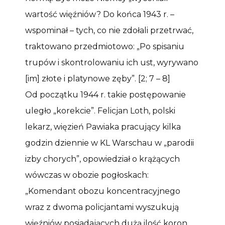
wartość więźniów? Do końca 1943 r. –
wspominał – tych, co nie zdołali przetrwać,
traktowano przedmiotowo: „Po spisaniu
trupów i skontrolowaniu ich ust, wyrywano
[im] złote i platynowe zęby”. [2; 7 – 8]
Od początku 1944 r. takie postępowanie
uległo „korekcie”. Felicjan Loth, polski
lekarz, więzień Pawiaka pracujący kilka
godzin dziennie w KL Warschau w „parodii
izby chorych”, opowiedział o krążących
wówczas w obozie pogłoskach:
„Komendant obozu koncentracyjnego
wraz z dwoma policjantami wyszukują
więźniów posiadających dużą ilość koron