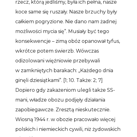
rzecz, którą jedliśmy, była ich pełna, nasze
koce same się ruszały. Nasze brzuchy były
całkiem pogryzione. Nie dano nam żadnej
możliwości mycia się”. Musiały być tego
konsekwencje – zimą obóz opanował tyfus,
wkrótce potem świerzb. Wówczas
odizolowani więźniowie przebywali
w zamkniętych barakach: „Każdego dnia
ginęli dziesiątkami”. [1; 10. Także: 2; 7]
Dopiero gdy zakażeniom ulegli także SS-
mani, władze obozu podjęły działania
zapobiegawcze. Zresztą nieskutecznie.
Wiosną 1944 r. w obozie pracowało więcej
polskich i niemieckich cywili, niż żydowskich