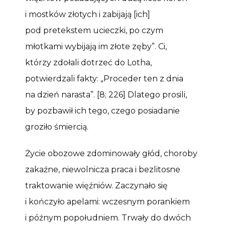
i mostków złotych i zabijają [ich]
pod pretekstem ucieczki, po czym
młotkami wybijają im złote zęby”. Ci,
którzy zdołali dotrzeć do Lotha,
potwierdzali fakty: „Proceder ten z dnia
na dzień narasta”. [8; 226] Dlatego prosili,
by pozbawił ich tego, czego posiadanie
groziło śmiercią.
Życie obozowe zdominowały głód, choroby
zakaźne, niewolnicza praca i bezlitosne
traktowanie więźniów. Zaczynało się
i kończyło apelami: wczesnym porankiem
i późnym popołudniem. Trwały do dwóch