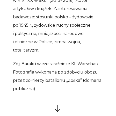
w XIX i XX wieku” (2013- 2016). Autor
artykułów i książek. Zainteresowania
badawcze: stosunki polsko – żydowskie
po 1945 r., żydowskie ruchy społeczne
i polityczne, mniejszości narodowe
i etniczne w Polsce, zimna wojna,
totalitaryzm.
Zdj. Baraki i wieże strażnicze KL Warschau.
Fotografia wykonana po zdobyciu obozu
przez żołnierzy batalionu „Zośka” (domena
publiczna)