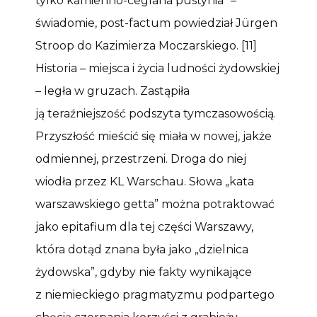
tylko kamienno-ceglana pustynia” –
świadomie, post-factum powiedział Jürgen
Stroop do Kazimierza Moczarskiego. [11]
Historia – miejsca i życia ludności żydowskiej
– legła w gruzach. Zastąpiła
ją teraźniejszość podszyta tymczasowością.
Przyszłość mieścić się miała w nowej, jakże
odmiennej, przestrzeni. Droga do niej
wiodła przez KL Warschau. Słowa „kata
warszawskiego getta” można potraktować
jako epitafium dla tej części Warszawy,
która dotąd znana była jako „dzielnica
żydowska”, gdyby nie fakty wynikające
z niemieckiego pragmatyzmu podpartego