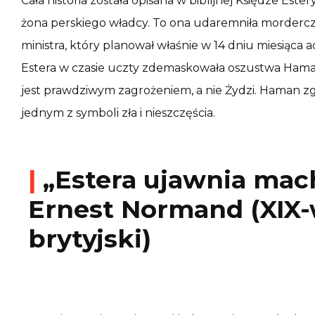
Cała historia została opisana w biblijnej Księdze Este
żona perskiego władcy. To ona udaremniła morder
ministra, który planował właśnie w 14 dniu miesiąca 
Estera w czasie uczty zdemaskowała oszustwa Haman
jest prawdziwym zagrożeniem, a nie Żydzi. Haman zginą
jednym z symboli zła i nieszczęścia.
|
„Estera ujawnia mac
Ernest Normand (XIX-
brytyjski)