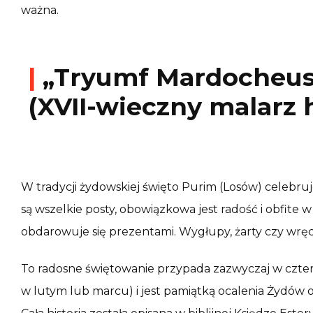
ważna.
|
„Tryumf Mardocheusz
(XVII-wieczny malarz 
W tradycji żydowskiej święto Purim (Losów) celebruj
są wszelkie posty, obowiązkowa jest radość i obfite w
obdarowuje się prezentami. Wygłupy, żarty czy wręcz
To radosne świętowanie przypada zazwyczaj w czter
w lutym lub marcu) i jest pamiątką ocalenia Żydów od 