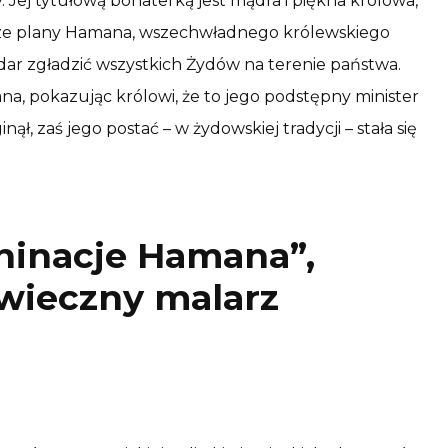
ry. Jej tytułową bohaterką jest mądra i piękna królowa,
cze plany Hamana, wszechwładnego królewskiego
adar zgładzić wszystkich Żydów na terenie państwa.
a, pokazując królowi, że to jego podstępny minister
ł, zaś jego postać – w żydowskiej tradycji – stała się
hinacje Hamana”,
wieczny malarz