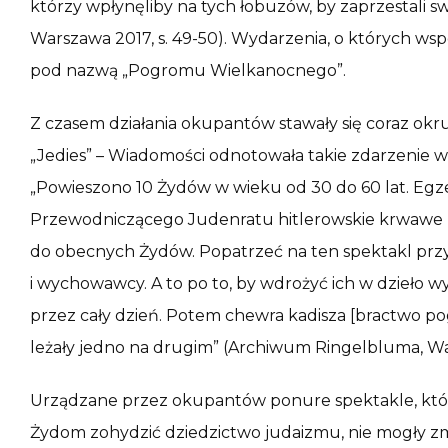
którzy wpłynęliby na tych łobuzów, by zaprzestali s
Warszawa 2017, s. 49-50). Wydarzenia, o których wsp
pod nazwą „Pogromu Wielkanocnego”.
Z czasem działania okupantów stawały się coraz okru
„Jedies” – Wiadomości odnotowała takie zdarzenie w 
„Powieszono 10 Żydów w wieku od 30 do 60 lat. Egze
Przewodniczącego Judenratu hitlerowskie krwawe 
do obecnych Żydów. Popatrzeć na ten spektakl przys
i wychowawcy. A to po to, by wdrożyć ich w dzieło w
przez cały dzień. Potem chewra kadisza [bractwo p
leżały jedno na drugim” (Archiwum Ringelbluma, Warsz
Urządzane przez okupantów ponure spektakle, które
Żydom zohydzić dziedzictwo judaizmu, nie mogły zmi