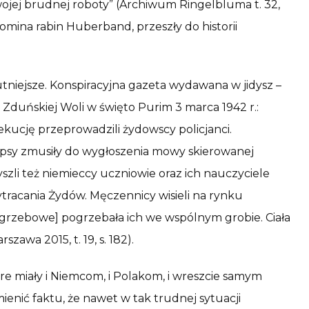
wojej brudnej roboty” (Archiwum Ringelbluma t. 32,
omina rabin Huberband, przeszły do historii
tniejsze. Konspiracyjna gazeta wydawana w jidysz –
Zduńskiej Woli w święto Purim 3 marca 1942 r.:
kucję przeprowadzili żydowscy policjanci.
psy zmusiły do wygłoszenia mowy skierowanej
zli też niemieccy uczniowie oraz ich nauczyciele
ytracania Żydów. Męczennicy wisieli na rynku
ogrzebowe] pogrzebała ich we wspólnym grobie. Ciała
awa 2015, t. 19, s. 182).
 miały i Niemcom, i Polakom, i wreszcie samym
enić faktu, że nawet w tak trudnej sytuacji