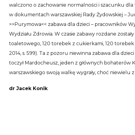
walczono o zachowanie normalności i szacunku dla t
w dokumentach warszawskiej Rady Żydowskiej – Juden
>>Purymowa<< zabawa dla dzieci – pracowników Wyd
Wydziału Zdrowia. W czasie zabawy rozdane zostały 
toaletowego, 120 torebek z cukierkami, 120 torebe
2014, s. 599). Ta z pozoru niewinna zabawa dla dziec
toczył Mardocheusz, jeden z głównych bohaterów Księg
warszawskiego swoją walkę wygrały, choć niewielu z
dr Jacek Konik