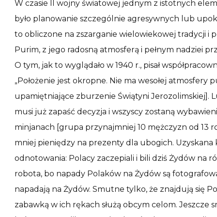
W czasie II wojny światowej jednym z istotnych ele
było planowanie szczególnie agresywnych lub upokar
to obliczone na zszarganie wielowiekowej tradycji i 
Purim, z jego radosną atmosferą i pełnym nadziei pr
O tym, jak to wyglądało w 1940 r., pisał współprac
„Położenie jest okropne. Nie ma wesołej atmosfery p
upamiętniające zburzenie Świątyni Jerozolimskiej]. Lud
musi już zapaść decyzja i wszyscy zostaną wybawien
minjanach [grupa przynajmniej 10 mężczyzn od 13 
mniej pieniędzy na prezenty dla ubogich. Uzyskana
odnotowania: Polacy zaczepiali i bili dziś Żydów na r
robota, bo napady Polaków na Żydów są fotografowa
napadają na Żydów. Smutne tylko, że znajdują się Pola
zabawką w ich rękach służą obcym celom. Jeszcze smu