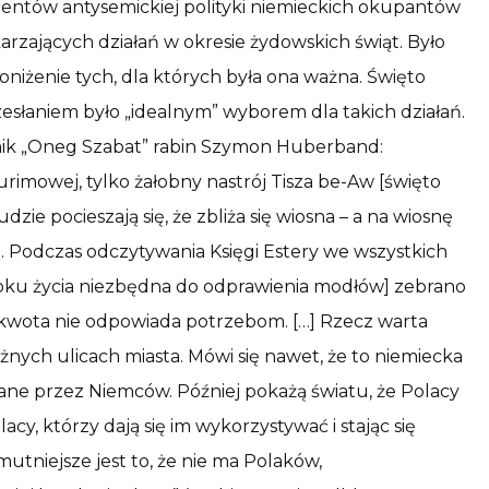
mentów antysemickiej polityki niemieckich okupantów
zających działań w okresie żydowskich świąt. Było
poniżenie tych, dla których była ona ważna. Święto
zesłaniem było „idealnym” wyborem dla takich działań.
ownik „Oneg Szabat” rabin Szymon Huberband:
urimowej, tylko żałobny nastrój Tisza be-Aw [święto
zie pocieszają się, że zbliża się wiosna – a na wiosnę
i. Podczas odczytywania Księgi Estery we wszystkich
roku życia niezbędna do odprawienia modłów] zebrano
 kwota nie odpowiada potrzebom. […] Rzecz warta
óżnych ulicach miasta. Mówi się nawet, że to niemiecka
ne przez Niemców. Później pokażą światu, że Polacy
cy, którzy dają się im wykorzystywać i stając się
tniejsze jest to, że nie ma Polaków,