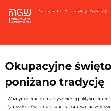
O muzeum
Zbiory i wystawy
Okupacyjne święto 
poniżano tradycję
Ważnym elementem antysemickiej polityki niemiec
żydowskich świąt, obliczone na ośmieszenie wielowiek