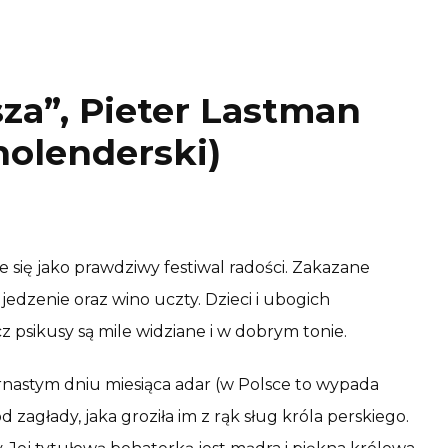
a”, Pieter Lastman
holenderski)
e się jako prawdziwy festiwal radości. Zakazane
 jedzenie oraz wino uczty. Dzieci i ubogich
 psikusy są mile widziane i w dobrym tonie.
nastym dniu miesiąca adar (w Polsce to wypada
zagłady, jaka groziła im z rąk sług króla perskiego.