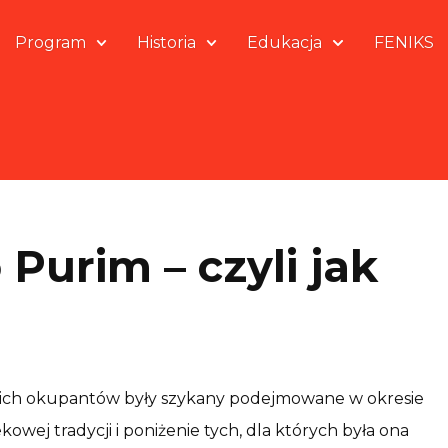
Program
Historia
Edukacja
FENIKS
Purim – czyli jak
kich okupantów były szykany podejmowane w okresie
owej tradycji i poniżenie tych, dla których była ona