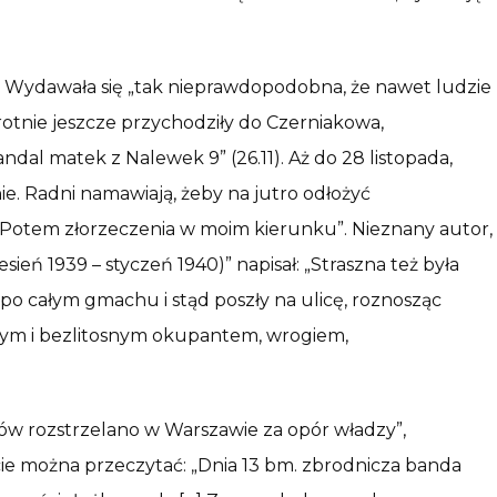
ie. Wydawała się „tak nieprawdopodobna, że nawet ludzie
krotnie jeszcze przychodziły do Czerniakowa,
andal matek z Nalewek 9” (26.11). Aż do 28 listopada,
nie. Radni namawiają, żeby na jutro odłożyć
a. Potem złorzeczenia w moim kierunku”. Nieznany autor,
 1939 – styczeń 1940)” napisał: „Straszna też była
 po całym gmachu i stąd poszły na ulicę, roznosząc
czym i bezlitosnym okupantem, wrogiem,
ów rozstrzelano w Warszawie za opór władzy”,
ie można przeczytać: „Dnia 13 bm. zbrodnicza banda