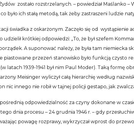
 Żydów zostało rozstrzelanych. – powiedział Maślanko – 
o było ich stałą metodą, tak żeby zastraszeni ludzie nat
acji świadka z oskarżonym. Zaczęło się od wystąpienie a
 udzielił krótkiej odpowiedzi: „To, że był szefem Komman
ył porządek. A suponować należy, że była tam niemiecka s
 że piastowane przezeń stanowisko było funkcją czysto 
 (w latach 1939-1941 był nim Paul Moder). Taką formę o
żony Meisinger wyliczył całą hierarchię według nazwisk 
 on nic innego nie robił w tajnej policji gestapo, jak zwalc
zpośrednią odpowiedzialność za czyny dokonane w czas
iątego dnia procesu – 24 grudnia 1946 r. – gdy przesłuch
e zważając powagę rozprawy, wykrzyczał wprost do przewod