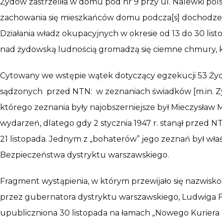
Żydów zastrzeliła w domu pod nr 9 przy ul. Nalewki p
zachowania się mieszkańców domu podcza[s] dochodzen
Działania władz okupacyjnych w okresie od 13 do 30 list
nad żydowską ludnością gromadzą się ciemne chmury, któ
Cytowany we wstępie wątek dotyczący egzekucji 53 Żyd
sądzonych przed NTN: w zeznaniach świadków [m.in. Zy
którego zeznania były najobszerniejsze był Mieczysław
wydarzeń, dlatego gdy 2 stycznia 1947 r. stanął przed 
21 listopada. Jednym z „bohaterów” jego zeznań był właś
Bezpieczeństwa dystryktu warszawskiego.
Fragment wystąpienia, w którym przewijało się nazwisk
przez gubernatora dystryktu warszawskiego, Ludwiga F
upubliczniona 30 listopada na łamach „Nowego Kuriera