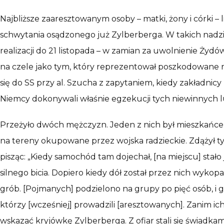
Najbliższe zaaresztowanym osoby – matki, żony i córki –
schwytania osądzonego już Zylberberga. W takich nadzi
realizacji do 21 listopada – w zamian za uwolnienie Ży
na czele jako tym, który reprezentował poszkodowane ro
się do SS przy al. Szucha z zapytaniem, kiedy zakładni
Niemcy dokonywali właśnie egzekucji tych niewinnych l
Przeżyło dwóch mężczyzn. Jeden z nich był mieszkańc
na tereny okupowane przez wojska radzieckie. Zdążył tylk
pisząc: „Kiedy samochód tam dojechał, [na miejscu] st
silnego bicia. Dopiero kiedy dół został przez nich wykopa
grób. [Pojmanych] podzielono na grupy po pięć osób, i 
którzy [wcześniej] prowadzili [aresztowanych]. Zanim ic
wskazać kryjówkę Zylberberga. Z ofiar stali się świadka