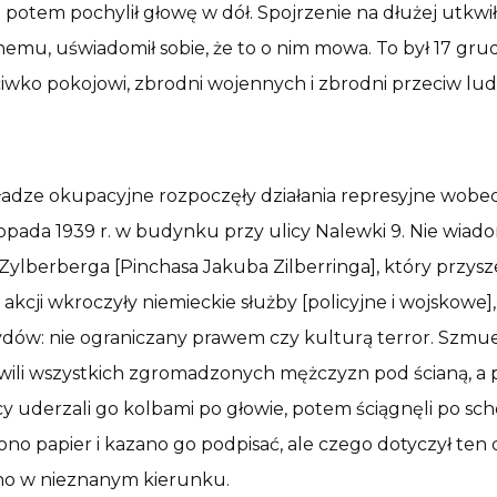
az potem pochylił głowę w dół. Spojrzenie na dłużej utkw
u, uświadomił sobie, że to o nim mowa. To był 17 grudn
iwko pokojowi, zbrodni wojennych i zbrodni przeciw lud
adze okupacyjne rozpoczęły działania represyjne wobe
stopada 1939 r. w budynku przy ulicy Nalewki 9. Nie wiado
Zylberberga [Pinchasa Jakuba Zilberringa], który przys
kcji wkroczyły niemieckie służby [policyjne i wojskowe]
dów: nie ograniczany prawem czy kulturą terror. Szmuel 
 ustawili wszystkich zgromadzonych mężczyzn pod ścianą, 
cy uderzali go kolbami po głowie, potem ściągnęli po 
no papier i kazano go podpisać, ale czego dotyczył ten 
ono w nieznanym kierunku.