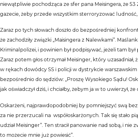
niewątpliwie pochodząca ze sfer pana Meisingera, że 53
gazecie, żeby przede wszystkim sterroryzować ludność, c
Zaraz po tych słowach doszło do bezpośredniej konfront
że zachodziły związki „Maisingera z Nalewkami”. Maślanko
Kriminalpolizei, i powinien był podpisywać, jeżeli tam b
Zaraz potem głos otrzymał Meisinger, który uzasadniał,
w rękach dowódcy SS i policji w dystrykcie warszawskim
bezpośrednio do sędziów: „Proszę Wysokiego Sądu! Oskar
jak oświadczył dziś, i chciałby, żebym ja w to uwierzył, że
Oskarżeni, najprawdopodobniej by pomniejszyć swą be
za nie przerzucali na współoskarżonych. Tak się stało p
udział Meisinger”. Ten stracił panowanie nad sobą, i ni
to możecie mnie już powiesić”.