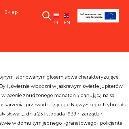
Sklep
PL
EN
kojnym, stonowanym głosem słowa charakteryzujące
Byli „świetnie widoczni w jaskrawym świetle jupiterów
iał wrażenie znudzonego monotonią panującą na sali
 oskarżenia, przewodniczącego Najwyższego Trybunału
słowa: „…dnia 23 listopada 1939 r. zarządził
jstwie w domu tym jednego »granatowego« policjanta,