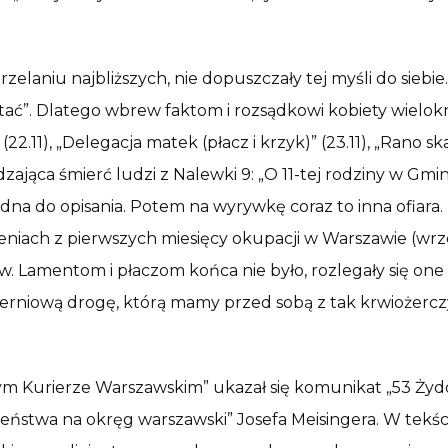
rzelaniu najbliższych, nie dopuszczały tej myśli do sieb
o stać”. Dlatego wbrew faktom i rozsądkowi kobiety wielo
2.11), „Delegacja matek (płacz i krzyk)” (23.11), „Rano sk
zająca śmierć ludzi z Nalewki 9: „O 11-tej rodziny w Gmi
rudna do opisania. Potem na wyrywkę coraz to inna ofiar
h z pierwszych miesięcy okupacji w Warszawie (wrzesień
ów. Lamentom i płaczom końca nie było, rozlegały się one
cierniową drogę, którą mamy przed sobą z tak krwiożer
ym Kurierze Warszawskim” ukazał się komunikat „53 Żyd
eństwa na okręg warszawski” Josefa Meisingera. W tekśc