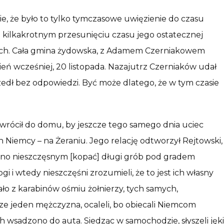
ie, że było to tylko tymczasowe uwięzienie do czasu
 kilkakrotnym przesunięciu czasu jego ostatecznej
złotych. Cała gmina żydowska, z Adamem Czerniakowem
eń wcześniej, 20 listopada. Nazajutrz Czerniaków udał
zedł bez odpowiedzi. Być może dlatego, że w tym czasie
rócił do domu, by jeszcze tego samego dnia uciec
h Niemcy – na Żeraniu. Jego relację odtworzył Rejtowski,
azano nieszczęsnym [kopać] długi grób pod gradem
i i wtedy nieszczęśni zrozumieli, że to jest ich własny
ło z karabinów ośmiu żołnierzy, tych samych,
cze jeden mężczyzna, ocaleli, bo obiecali Niemcom
h wsadzono do auta. Siedząc w samochodzie, słyszeli jęki