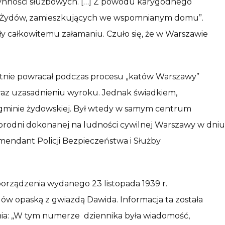
zynności służbowych. […] Z powodu karygodnego
zn Żydów, zamieszkujących we wspomnianym domu”.
gły całkowitemu załamaniu. Czuło się, że w Warszawie
otnie powracał podczas procesu „katów Warszawy”
az uzasadnieniu wyroku. Jednak świadkiem,
w gminie żydowskiej. Był wtedy w samym centrum
 zbrodni dokonanej na ludności cywilnej Warszawy w dniu
omendant Policji Bezpieczeństwa i Służby
porządzenia wydanego 23 listopada 1939 r.
w opaską z gwiazdą Dawida. Informacja ta została
nia: „W tym numerze dziennika była wiadomość,