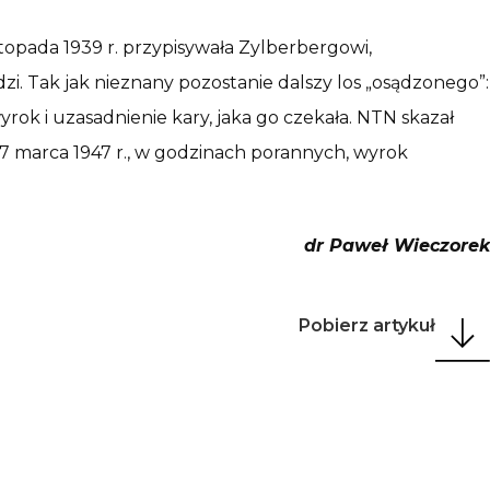
stopada 1939 r. przypisywała Zylberbergowi,
zi. Tak jak nieznany pozostanie dalszy los „osądzonego”:
rok i uzasadnienie kary, jaka go czekała. NTN skazał
 7 marca 1947 r., w godzinach porannych, wyrok
dr Paweł Wieczorek
Pobierz artykuł