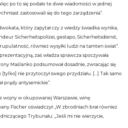
Więc po to się podało te dwie wiadomości w jednej
ychmiast zastosowali się do tego zarządzenia”.
dwokata, który zapytał czy z wiedzy świadka wynika,
deur Sicherheitspolizei, gestapo, Sicherheitsdienst,
krupulatność, również wysyłki ludzi na tamten świat”.
reprezentacyjną, zaś władza sprawcza spoczywała
brony Maślanko podsumował dosadnie, zwracając się
[tylko] nie przytoczył swego przydziału. […] Tak samo
zał prądy antysemickie”.
ie wojny w okupowanej Warszawie, winę
iwany Fischer oświadczył: „W zbrodniach brał również
niczącego Trybunału: „Jeśli mi nie wierzycie,