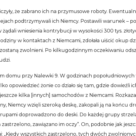
 liczyły, że zabrano ich na przymusowe roboty. Ewentualn
ejach podtrzymywali ich Niemcy. Postawili warunek – po
dów żądali wniesienia kontrybucji w wysokości 300 tys. 
dziny w kontaktach z Niemcami, zdołała uiścić okup dzi
cy zostaną zwolnieni. Po kilkugodzinnym oczekiwaniu ods
udzi.
em domu przy Nalewki 9. W godzinach popołudniowych w
o opowiedzieć żonie co działo się tam, gdzie dowieźli ic
ało jeszcze kilka [innych] samochodów z Niemcami. Rozk
ny, Niemcy wzięli szeroką deskę, zakopali ją na końcu drog
grupami doprowadzono do deski. Do każdej grupy strzela
h zastrzelono, zawiązano im oczy”. On, podobnie jak jesz
mi: „Kiedy wszystkich zastrzelono, tych dwóch zwolnionyc