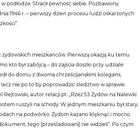
ił w podłodze. Stracił pewność siebie. Pozbawiony
ia 1946 r. – pierwszy dzień procesu ludzi oskarżonych
zkości”.
c żydowskich mieszkańców. Pierwszą okazją ku temu
mo kto był zabójcą – do zajścia doszło przy udziale
zedł do domu z dwoma chrześcijańskimi kolegami,
, lecz nie po to by poprowadzić śledztwo w sprawie
Rejtowski, autor relacji pt. „Rzeź 53 Żydów na Nalewki
a potem ruszyli na schody. W jednym mieszkaniu był stary,
schodach na podwórko. Żydom kazano klęknąć i mocno
dokument, tego [prześladowani] nie widzieli”. Po czym