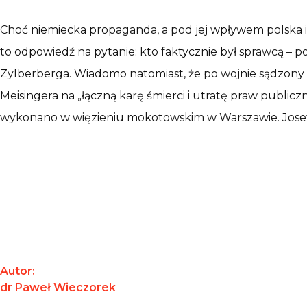
Choć niemiecka propaganda, a pod jej wpływem polska i ż
to odpowiedź na pytanie: kto faktycznie był sprawcą – p
Zylberberga. Wiadomo natomiast, że po wojnie sądzony by
Meisingera na „łączną karę śmierci i utratę praw publi
wykonano w więzieniu mokotowskim w Warszawie. Josef 
Autor:
dr Paweł Wieczorek