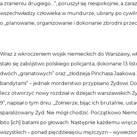
a zranieniu drugiego…”, poruszył się niespokojnie, a zar
wszechwładzy człowieka w mundurze, ubrany po cywilnem
o „planowanie, organizowanie i dokonanie zbrodni przec
Wraz z wkroczeniem wojsk niemieckich do Warszawy, wł
stało się zabójstwo polskiego policjanta, dokonane 13 li
dwóch „granatowych” oraz „złodzieja Pinchasa Jaakowa 
bandytami” – jednak morderstwo przypisano Żydowi. Do a
lecz otworzyć nowy rozdział w dziejach warszawskich Ży
9”, napisał o tym dniu: „Żołnierze, bijąc ich brutalnie,
sparaliżowany Żyd. Nie mógł chodzić. Początkowo Niem
bito [ich] batami po głowach. Następnie każdemu wręczo
wszystkich – ponad pięćdziesięciu mężczyzn – wywiezi