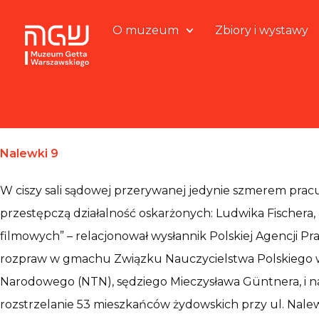
O muzeum
Zbiory i wystawy
Nalewki 9
W ciszy sali sądowej przerywanej jedynie szmerem pra
przestępczą działalność oskarżonych: Ludwika Fischera,
filmowych” – relacjonował wysłannik Polskiej Agencji P
rozpraw w gmachu Związku Nauczycielstwa Polskiego w
Narodowego (NTN), sędziego Mieczysława Güntnera, i na 
rozstrzelanie 53 mieszkańców żydowskich przy ul. Nale