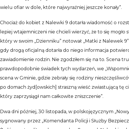
wielu ofiar w dole, które najwyraźniej jeszcze konały”.
Chociaż do kobiet z Nalewki 9 dotarła wiadomość o rozst
lepiej wtajemniczeni nie chcieli wierzyć, że to się mogł
który w swoim „Dzienniku” notował: „Matki z Nalewek 9” (2
gdy drogą oficjalną dotarła do niego informacja potwierd
zawiadomienie rodzin. Nie zgodziłem się na to. Scena t
prawdopodobnie świadek tych wydarzeń, we „Wspomnieniac
scena w Gminie, gdzie zebrały się rodziny nieszczęśliwc
po domach żyd[owskich] straszną wieść zwiastującą tę 
który zaprzysiągł nam całkowite zniszczenie”.
Dwa dni później, 30 listopada, w polskojęzycznym „Now
sygnowany przez „Komendanta Policji i Służby Bezpiecz