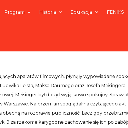
Program
Historia
Edukacja
FENIKS
cujących aparatów filmowych, płynęły wypowiadane spo
 Ludwika Leista, Maksa Daumego oraz Josefa Meisingera. 
rasowej. Meisinger był dotąd wyjątkowo spokojny. Spraw
 Warszawie. Na przemian spoglądał na czytającego akt
obecną na rozprawie publiczność. Lecz gdy przebrzmiały 
wki 9 za rzekome karygodne zachowanie się ich po zabó