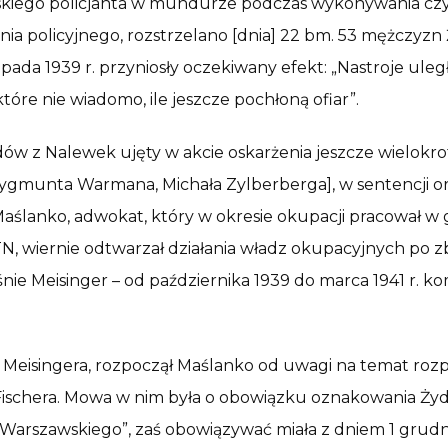
olskiego policjanta w mundurze podczas wykonywania c
ia policyjnego, rozstrzelano [dnia] 22 bm. 53 mężczy
opada 1939 r. przyniosły oczekiwany efekt: „Nastroje ule
re nie wiadomo, ile jeszcze pochłoną ofiar”.
ów z Nalewek ujęty w akcie oskarżenia jeszcze wielokr
gmunta Warmana, Michała Zylberberga], w sentencji or
 Maślanko, adwokat, który w okresie okupacji pracował 
NTN, wiernie odtwarzał działania władz okupacyjnych po
nie Meisinger – od października 1939 do marca 1941 r. k
o Meisingera, rozpoczął Maślanko od uwagi na temat roz
ischera. Mowa w nim była o obowiązku oznakowania Żydó
 Warszawskiego”, zaś obowiązywać miała z dniem 1 grud