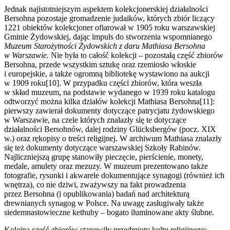
Jednak najistotniejszym aspektem kolekcjonerskiej działalności
Bersohna pozostaje gromadzenie judaików, których zbiór liczący
1221 obiektów kolekcjoner ofiarował w 1905 roku warszawskiej
Gminie Żydowskiej, dając impuls do stworzenia wspomnianego
Muzeum Starożytności Żydowskich z daru Mathiasa Bersohna
w Warszawie.
Nie była to całość kolekcji – pozostałą część zbiorów
Bersohna, przede wszystkim sztukę oraz rzemiosło włoskie
i europejskie, a także ogromną bibliotekę wystawiono na aukcji
w 1909 roku[10]. W przypadku części zbiorów, która weszła
w skład muzeum, na podstawie wydanego w 1939 roku katalogu
odtworzyć można kilka działów kolekcji Mathiasa Bersohna[11]:
pierwszy zawierał dokumenty dotyczące patrycjatu żydowskiego
w Warszawie, na czele których znalazły się te dotyczące
działalności Bersohnów, dalej rodziny Glücksbergów (pocz. XIX
w.) oraz rękopisy o treści religijnej. W archiwum Mathiasa znalazły
się też dokumenty dotyczące warszawskiej Szkoły Rabinów.
Najliczniejszą grupę stanowiły pieczęcie, pierścienie, monety,
medale, amulety oraz mezuzy. W muzeum prezentowano także
fotografie, rysunki i akwarele dokumentujące synagogi (również ich
wnętrza), co nie dziwi, zważywszy na fakt prowadzenia
przez Bersohna (i opublikowania) badań nad architekturą
drewnianych synagog w Polsce. Na uwagę zasługiwały także
siedemnastowieczne kethuby – bogato iluminowane akty ślubne.
Kolejną część zbiorów stanowiły przedmioty kultu religijnego: