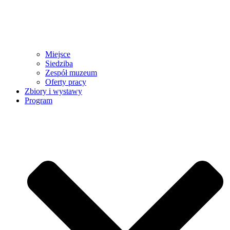
Miejsce
Siedziba
Zespół muzeum
Oferty pracy
Zbiory i wystawy
Program