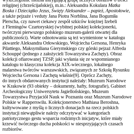
religijnej (chrześcijańskiej), m.in.: Aleksandra Kokulara
Matka
Boska i Dzieciątko Jezus,
Święty Aleksander – papież
,
Apostołowie
,
a także pejzaże i veduty Jana Piotra Norblina, Jana Bogumiła
Plerscha, czy nawet ciekawy zespół szkiców księżnej Izebeli
z Flemingów Czartoryskiej (wybitnej polskiej kolekcjonerki,
twórczyni pierwszego polskiego muzeum-galerii otwartej dla
publiczności). Warte odnotowania są też wymienione w katalogu
akwarele Aleksandra Orłowskiego, Wojciecha Gersona, Henryka
Pilattiego, Maksymiliana Gierymskiego czy górski pejzaż Alfreda
Schouppé (jednego z założycieli Towarzystwa Zachęty). Obraz
kolekcji ofiarowanej TZSP, jaki wyłania się ze wspomnianego
katalogu to klasyczna kolekcja XIX-wiecznego, lokalnego
malarstwa twórców warszawskich, związanych ze Szkołą Rysunku
Wojciecha Gersona i Zachętą właśnie[9]. Oprócz Zachęty,
do innych obdarowanych instytucji należały: Muzeum Narodowe
w Krakowie (93 obiekty – dokumenty, hafty, fotografie), Gabinet
Archeologiczny Uniwersytetu Jagiellońskiego, Muzeum
Towarzystwa Przyjaciół Nauk w Poznaniu oraz Muzeum Narodowe
Polskie w Rapperswilu. Kolekcjonerstwo Mathiasa Beroshna,
kultywowane z myślą o licznych donacjach na rzecz polskich
instytucji niewątpliwie należy odczytywać w kategoriach
patriotycznego gestu wsparcia rodzimych inicjatyw, które miały
krzewić twórczego ducha polskości w niesprzyjających czasach
rozbiorów.