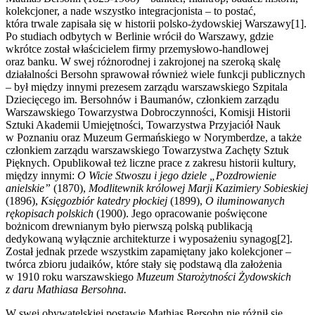
kolekcjoner, a nade wszystko integracjonista – to postać,
która trwale zapisała się w historii polsko-żydowskiej Warszawy[1].
Po studiach odbytych w Berlinie wrócił do Warszawy, gdzie
wkrótce został właścicielem firmy przemysłowo-handlowej
oraz banku. W swej różnorodnej i zakrojonej na szeroką skalę
działalności Bersohn sprawował również wiele funkcji publicznych
– był między innymi prezesem zarządu warszawskiego Szpitala
Dziecięcego im. Bersohnów i Baumanów, członkiem zarządu
Warszawskiego Towarzystwa Dobroczynności, Komisji Historii
Sztuki Akademii Umiejętności, Towarzystwa Przyjaciół Nauk
w Poznaniu oraz Muzeum Germańskiego w Norymberdze, a także
członkiem zarządu warszawskiego Towarzystwa Zachęty Sztuk
Pięknych. Opublikował też liczne prace z zakresu historii kultury,
między innymi:
O Wicie Stwoszu i jego dziele „Pozdrowienie
anielskie”
(1870),
Modlitewnik królowej Marji Kazimiery Sobieskiej
(1896),
Księgozbiór katedry płockiej
(1899),
O iluminowanych
rękopisach polskich
(1900). Jego opracowanie poświęcone
bożnicom drewnianym było pierwszą polską publikacją
dedykowaną wyłącznie architekturze i wyposażeniu synagog[2].
Został jednak przede wszystkim zapamiętany jako kolekcjoner –
twórca zbioru judaików, które stały się podstawą dla założenia
w 1910 roku warszawskiego
Muzeum Starożytności Żydowskich
z daru Mathiasa Bersohna.
W swej obywatelskiej postawie Mathias Bersohn nie różnił się