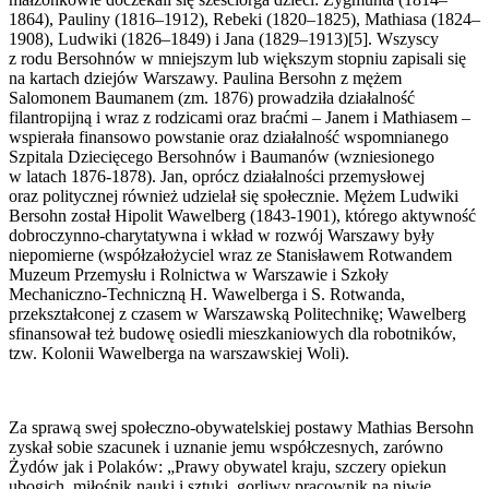
1864), Pauliny (1816–1912), Rebeki (1820–1825), Mathiasa (1824–
1908), Ludwiki (1826–1849) i Jana (1829–1913)[5]. Wszyscy
z rodu Bersohnów w mniejszym lub większym stopniu zapisali się
na kartach dziejów Warszawy. Paulina Bersohn z mężem
Salomonem Baumanem (zm. 1876) prowadziła działalność
filantropijną i wraz z rodzicami oraz braćmi – Janem i Mathiasem –
wspierała finansowo powstanie oraz działalność wspomnianego
Szpitala Dziecięcego Bersohnów i Baumanów (wzniesionego
w latach 1876-1878). Jan, oprócz działalności przemysłowej
oraz politycznej również udzielał się społecznie. Mężem Ludwiki
Bersohn został Hipolit Wawelberg (1843-1901), którego aktywność
dobroczynno-charytatywna i wkład w rozwój Warszawy były
niepomierne (współzałożyciel wraz ze Stanisławem Rotwandem
Muzeum Przemysłu i Rolnictwa w Warszawie i Szkoły
Mechaniczno-Techniczną H. Wawelberga i S. Rotwanda,
przekształconej z czasem w Warszawską Politechnikę; Wawelberg
sfinansował też budowę osiedli mieszkaniowych dla robotników,
tzw. Kolonii Wawelberga na warszawskiej Woli).
Za sprawą swej społeczno-obywatelskiej postawy Mathias Bersohn
zyskał sobie szacunek i uznanie jemu współczesnych, zarówno
Żydów jak i Polaków: „Prawy obywatel kraju, szczery opiekun
ubogich, miłośnik nauki i sztuki, gorliwy pracownik na niwie