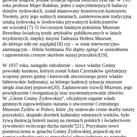
roku profesor Majer Bałaban, jeden z najwybitniejszych badaczy
dziejów żydowskich, został mianowany honorowym kustoszem.
Niestety, przy jego usilnych staraniach, zainteresowanie tradycyjną
sztuką żydowską w środowisku prywatnych kolekcjonerów
nie wzrosło[17]. O ówczesnym fatalnym położeniu Muzeum
Bersohna świadczą tytuły artykułów publikowanych w latach
trzydziestych, między innymi Tadeusza Hellera
Muzeum,
do którego nikt nie zagląda
[18] czy – w tonie interwencyjno-
alarmującym – Hilela Seidmana
Nie dajmy zginąć w zaniedbaniu
i zapomnieniu cennym skarbom naszej przeszłości
[19].
W 1937 roku, nastąpiło odrodzenie – nowe władze Gminy
powołały kuratora, którym został Adam Czerniaków (późniejszy
wojenny prezes gminy i kierownik utworzonego przez władze
hitlerowskie Judenratu), za którego kadencji sytuacja muzeum
uległa znacznej poprawie[20]. Zaplanowano rozwój Muzeum, jego
powiększenie i reorganizację oraz usystematyzowanie zbiorów.
W „Głosie Gminy Żydowskiej”, oficjalnym organie władz
gminnych zapowiedziano starania o utworzenie Centralnego
Muzeum Żydów w Polsce, które „by uratowało cenne skarby naszej
przeszłości, skupiało dorobek kulturalny minionych wieków, było
żywą ilustracją historii naszej na ziemiach polskich i świadectwem
żywotności twórczego ducha narodu”[21]. Pozyskano nowe
pomieszczenia w gmachu Gminy Żydowskiej, pojawił się też
zamiar wybudowania w przyszłości odpowiedniego na potrzeby