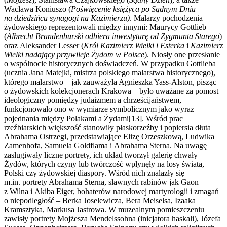
Wacława Koniuszo (
Poświęcenie księżyca po Sądnym Dniu
na dziedzińcu synagogi na Kazimierzu)
. Malarzy pochodzenia
żydowskiego reprezentowali między innymi: Maurycy Gottlieb
(
Albrecht Brandenburski odbiera inwestyturę od Zygmunta Starego
)
oraz Aleksander Lesser (
Król Kazimierz Wielki i Esterka
i
Kazimierz
Wielki nadający przywileje Żydom w Polsce
). Niosły one przesłanie
o wspólnocie historycznych doświadczeń. W przypadku Gottlieba
(ucznia Jana Matejki, mistrza polskiego malarstwa historycznego),
którego malarstwo – jak zauważyła Agnieszka Yass-Alston, pisząc
o żydowskich kolekcjonerach Krakowa – było uważane za pomost
ideologiczny pomiędzy judaizmem a chrześcijaństwem,
funkcjonowało ono w wymiarze symbolicznym jako wyraz
pojednania między Polakami a Żydami[13]. Wśród prac
rzeźbiarskich większość stanowiły płaskorzeźby i popiersia dłuta
Abrahama Ostrzegi, przedstawiające Elizę Orzeszkową, Ludwika
Zamenhofa, Samuela Goldflama i Abrahama Sterna. Na uwagę
zasługiwały liczne portrety, ich układ tworzył galerię chwały
Żydów, których czyny lub twórczość wpłynęły na losy świata,
Polski czy żydowskiej diaspory. Wśród nich znalazły się
m.in. portrety Abrahama Sterna, sławnych rabinów jak Gaon
z Wilna i Akiba Eiger, bohaterów narodowej martyrologii i zmagań
o niepodległość – Berka Joselewicza, Bera Meiselsa, Izaaka
Kramsztyka, Markusa Jastrowa. W muzealnym pomieszczeniu
zawisły portrety Mojżesza Mendelssohna (inicjatora haskali), Józefa