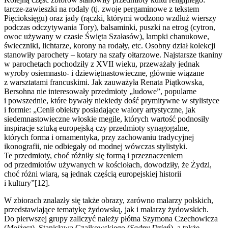
tarcze-zawieszki na rodały (tj. zwoje pergaminowe z tekstem
Pięcioksięgu) oraz jady (rączki, którymi wodzono wzdłuż wierszy
podczas odczytywania Tory), balsaminki, puszki na etrog (cytron,
owoc używany w czasie Święta Szałasów), lampki chanukowe,
świeczniki, lichtarze, korony na rodały, etc. Osobny dział kolekcji
stanowiły parochety – kotary na szafy ołtarzowe. Najstarsze tkaniny
w parochetach pochodziły z XVII wieku, przeważały jednak
wyroby osiemnasto- i dziewiętnastowieczne, głównie wiązane
z warsztatami francuskimi. Jak zauważyła Renata Piątkowska,
Bersohna nie interesowały przedmioty „ludowe”, popularne
i powszednie, które bywały niekiedy dość prymitywne w stylistyce
i formie: „Cenił obiekty posiadające walory artystyczne, jak
siedemnastowieczne włoskie megile, których wartość podnosiły
inspiracje sztuką europejską czy przedmioty synagogalne,
których forma i ornamentyka, przy zachowaniu tradycyjnej
ikonografii, nie odbiegały od modnej wówczas stylistyki.
Te przedmioty, choć różniły się formą i przeznaczeniem
od przedmiotów używanych w kościołach, dowodziły, że Żydzi,
choć różni wiarą, są jednak częścią europejskiej historii
i kultury”[12].
W zbiorach znalazły się także obrazy, zarówno malarzy polskich,
przedstawiające tematykę żydowską, jak i malarzy żydowskich.
Do pierwszej grupy zaliczyć należy płótna Szymona Czechowicza
(
Mojżesz
), Stanisława Czajkowskiego (
Sądny Dzień
), a także