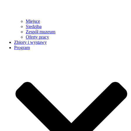
Miejsce
Siedziba
Zespół muzeum
Oferty pracy
Zbiory i wystawy
Program