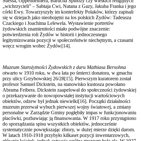
Suessa, Oppenheimera, Barucha Spinozy czy wielkich religijnych
„wichrzycieli” – Sabtaja Cwi, Natana z Gazy, Jakuba Franka i jego
córki Ewy. Towarzyszyły im konterfekty Polaków, którzy zapisali
się w dziejach jako nieobojętni na los polskich Żydów: Tadeusza
Czackiego i Joachima Lelewela. Wystawienie portretów
żydowskich znamienitości miało podwójne znaczenie:
potwierdzenia roli Żydów w historii i jednoczesnego
legitymizowania pozycji w społeczeństwie niechętnym, a czasami
wręcz wrogim wobec Żydów[14].
Muzeum Starożytności Żydowskich z daru Mathiasa Bersohna
otwarto w 1910 roku, w dwa lata po śmierci donatora, w gmachu
przy ulicy Grzybowskiej 26/28[15]. Pierwszym kuratorem został
profesor Samuel Dickstein, na stanowisko kustosza powołano
Abrama Feibera. Dickstein zaapelował do społeczności żydowskiej
o przekazywanie do nowopowstałej instytucji wartościowych
obiektów, odzew był jednak niewielki[16]. Początki działalności
muzeum przerwał wybuch pierwszej wojny światowej, a zmiany
personalne w Zarządzie Gminy pogłębiły impas w funkcjonowaniu
placówki, pozbawiając ją finansowania. W 1917 roku przystąpiono
do sporządzania spisu wszystkich obiektów, jednocześnie
systematycznie powiększając zbiory, w dużej mierze dzięki darom.
W latach 1910-1918 przybyło kilkaset pozycji inwentarzowych,
głównie książek, jednak sytuacja ogólna muzeum była zła. W 1927