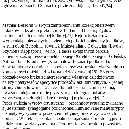
rozproszyła się i trafiła do muzeów żydowskich na całym świecie
(głównie w Izraelu i Stanach), gdzie znajdują się do dziś[24].
Mathias Bersohn w swym zainteresowaniu kolekcjonerstwem
judaików należał do prekursorów badań nad historią Żydów
i zabytkami ich materialnej kultury[25]. Rejduch-Samkowa
wymieniając pierwszych na ziemiach polskich zbieraczy judaików,
w tym obok Bersohna, również Maksymiliana Goldsteina (Lwów),
Szymona Rappaporta (Wilno), a także związanych bardziej
z niemieckością Lessera Gieldzińskiego (Giełdzińskiego – Gdańsk),
Artura i Jana Krontalów (Kronthalów, Poznań) podkreśliła,
że w tamtym czasie nie cała społeczność żydowska była świadoma
konieczności opieki nad własnym dziedzictwem[26]. Przyczyn
początkowego braku zainteresowania własnym dziedzictwem
należy upatrywać w specyfice procesów akulturacyjnych. Z jednej
strony chodziło w nich o akces do kultury kraju zamieszkania,
uważanej niejednokrotnie przez samych integracjonistów
za wyższą, a z drugiej także o postępującą laicyzację[27].
Przez stulecia wyroby artystyczne ̶ przedmioty rytualne związane
z judaizmem, synagogalne polichromie, iluminowane manuskrypty
̶ istniały wyłącznie w przestrzeni religijnej oraz w żydowskich
domach. W efekcie, sztuka tak silnie skojarzona z ortodoksyjnym
judaizmem, w zlaicyzowanym środowisku żydowskim pozostawała
długo niedoceniana.