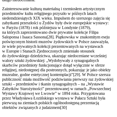
Zainteresowanie kulturą materialną i rzemiosłem artystycznym
przedmiotów kultu religijnego przyszło w późnych latach
siedemdziesiątych XIX wieku. Impulsem do szerszego zajęcia się
zabytkami przeszłości u Żydów były dwie europejskie wystawy:
w Paryżu (1878) i rok późniejsza w Londynie (1879),
na których zaprezentowano dwie prywatne kolekcje Filipa
Saloponsa i Isaaca Sassona[28]. Piątkowska w znakomitym eseju
poświęconym historii muzeów żydowskich w Polsce zauważyła,
że wiele prywatnych kolekcji prezentowanych na wystawach
w Europie i Stanach Zjednoczonych zmieniało stosunek
do żydowskiego dziedzictwa, ukazując niedoceniane wcześniej
walory sztuki żydowskiej: „Wydobywały z synagogalnych
skarbców przedmioty funkcjonujące dotąd wyłącznie w sferze
religijnej, niedostępnej dla postronnych, pokazując je jako obiekty
muzealne, godne estetycznej kontemplacji”[29]. W Polsce szersza
publiczność miała możliwość podziwiania pierwszy raz żydowskiej
sztuki – przedmiotów i tkanin synagogalnych – na „Wystawie
Zabytków Starożytności” prezentowanej w ramach „Powszechnej
Wystawy Krajowej we Lwowie” w 1894 roku. Przygotowana
przez Władysława Łozińskiego wystawa w Pałacu Sztuki była
pierwszą na ziemiach polskich ogólnodostępną prezentacją
obiektów związanych z judaizmem[30]