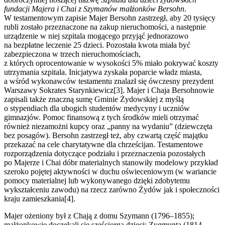
fundacji Majera i Chai z Szymanów małżonków Bersohn
.
W testamentowym zapisie Majer Bersohn zastrzegł, aby 20 tysięcy
rubli zostało przeznaczone na zakup nieruchomości, a następnie
urządzenie w niej szpitala mogącego przyjąć jednorazowo
na bezpłatne leczenie 25 dzieci. Pozostała kwota miała być
zabezpieczona w trzech nieruchomościach,
z których oprocentowanie w wysokości 5% miało pokrywać koszty
utrzymania szpitala. Inicjatywa zyskała poparcie władz miasta,
a wśród wykonawców testamentu znalazł się ówczesny prezydent
Warszawy Sokrates Starynkiewicz[3]. Majer i Chaja Bersohnowie
zapisali także znaczną sumę Gminie Żydowskiej z myślą
o stypendiach dla ubogich studentów medycyny i uczniów
gimnazjów. Pomoc finansową z tych środków mieli otrzymać
również niezamożni kupcy oraz „panny na wydaniu” (dziewczęta
bez posagów). Bersohn zastrzegł też, aby czwartą część majątku
przekazać na cele charytatywne dla chrześcijan. Testamentowe
rozporządzenia dotyczące podziału i przeznaczenia pozostałych
po Majerze i Chai dóbr materialnych stanowiły modelowy przykład
szeroko pojętej aktywności w duchu oświeceniowym (w wariancie
pomocy materialnej lub wykonywanego dzięki zdobytemu
wykształceniu zawodu) na rzecz zarówno Żydów jak i społeczności
kraju zamieszkania[4].
Majer ożeniony był z Chają z domu Szymann (1796–1855);
małżonkowie doczekali się sześciorga dzieci: Zygmunta (1814–