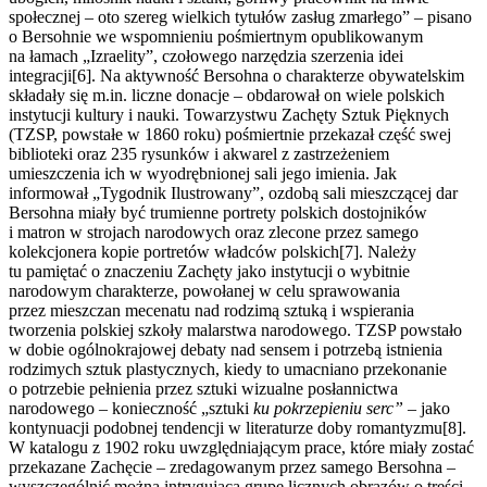
społecznej – oto szereg wielkich tytułów zasług zmarłego” – pisano
o Bersohnie we wspomnieniu pośmiertnym opublikowanym
na łamach „Izraelity”, czołowego narzędzia szerzenia idei
integracji[6]. Na aktywność Bersohna o charakterze obywatelskim
składały się m.in. liczne donacje – obdarował on wiele polskich
instytucji kultury i nauki. Towarzystwu Zachęty Sztuk Pięknych
(TZSP, powstałe w 1860 roku) pośmiertnie przekazał część swej
biblioteki oraz 235 rysunków i akwarel z zastrzeżeniem
umieszczenia ich w wyodrębnionej sali jego imienia. Jak
informował „Tygodnik Ilustrowany”, ozdobą sali mieszczącej dar
Bersohna miały być trumienne portrety polskich dostojników
i matron w strojach narodowych oraz zlecone przez samego
kolekcjonera kopie portretów władców polskich[7]. Należy
tu pamiętać o znaczeniu Zachęty jako instytucji o wybitnie
narodowym charakterze, powołanej w celu sprawowania
przez mieszczan mecenatu nad rodzimą sztuką i wspierania
tworzenia polskiej szkoły malarstwa narodowego. TZSP powstało
w dobie ogólnokrajowej debaty nad sensem i potrzebą istnienia
rodzimych sztuk plastycznych, kiedy to umacniano przekonanie
o potrzebie pełnienia przez sztuki wizualne posłannictwa
narodowego – konieczność „sztuki
ku pokrzepieniu serc”
– jako
kontynuacji podobnej tendencji w literaturze doby romantyzmu[8].
W katalogu z 1902 roku uwzględniającym prace, które miały zostać
przekazane Zachęcie – zredagowanym przez samego Bersohna –
wyszczególnić można intrygującą grupę licznych obrazów o treści