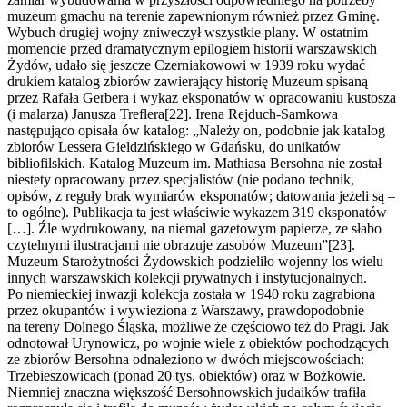
muzeum gmachu na terenie zapewnionym również przez Gminę.
Wybuch drugiej wojny zniweczył wszystkie plany. W ostatnim
momencie przed dramatycznym epilogiem historii warszawskich
Żydów, udało się jeszcze Czerniakowowi w 1939 roku wydać
drukiem katalog zbiorów zawierający historię Muzeum spisaną
przez Rafała Gerbera i wykaz eksponatów w opracowaniu kustosza
(i malarza) Janusza Treflera[22]. Irena Rejduch-Samkowa
następująco opisała ów katalog: „Należy on, podobnie jak katalog
zbiorów Lessera Gieldzińskiego w Gdańsku, do unikatów
bibliofilskich. Katalog Muzeum im. Mathiasa Bersohna nie został
niestety opracowany przez specjalistów (nie podano technik,
opisów, z reguły brak wymiarów eksponatów; datowania jeżeli są –
to ogólne). Publikacja ta jest właściwie wykazem 319 eksponatów
[…]. Źle wydrukowany, na niemal gazetowym papierze, ze słabo
czytelnymi ilustracjami nie obrazuje zasobów Muzeum”[23].
Muzeum Starożytności Żydowskich podzieliło wojenny los wielu
innych warszawskich kolekcji prywatnych i instytucjonalnych.
Po niemieckiej inwazji kolekcja została w 1940 roku zagrabiona
przez okupantów i wywieziona z Warszawy, prawdopodobnie
na tereny Dolnego Śląska, możliwe że częściowo też do Pragi. Jak
odnotował Urynowicz, po wojnie wiele z obiektów pochodzących
ze zbiorów Bersohna odnaleziono w dwóch miejscowościach:
Trzebieszowicach (ponad 20 tys. obiektów) oraz w Bożkowie.
Niemniej znaczna większość Bersohnowskich judaików trafiła