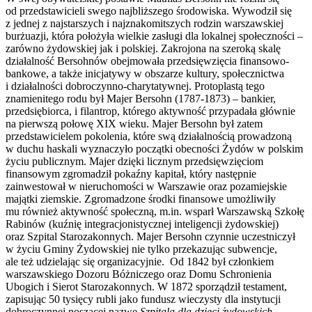
od przedstawicieli swego najbliższego środowiska. Wywodził się
z jednej z najstarszych i najznakomitszych rodzin warszawskiej
burżuazji, która położyła wielkie zasługi dla lokalnej społeczności –
zarówno żydowskiej jak i polskiej. Zakrojona na szeroką skalę
działalność Bersohnów obejmowała przedsięwzięcia finansowo-
bankowe, a także inicjatywy w obszarze kultury, społecznictwa
i działalności dobroczynno-charytatywnej. Protoplastą tego
znamienitego rodu był Majer Bersohn (1787-1873) – bankier,
przedsiębiorca, i filantrop, którego aktywność przypadała głównie
na pierwszą połowę XIX wieku. Majer Bersohn był zatem
przedstawicielem pokolenia, które swą działalnością prowadzoną
w duchu haskali wyznaczyło początki obecności Żydów w polskim
życiu publicznym. Majer dzięki licznym przedsięwzięciom
finansowym zgromadził pokaźny kapitał, który następnie
zainwestował w nieruchomości w Warszawie oraz pozamiejskie
majątki ziemskie. Zgromadzone środki finansowe umożliwiły
mu również aktywność społeczną, m.in. wsparł Warszawską Szkołę
Rabinów (kuźnię integracjonistycznej inteligencji żydowskiej)
oraz Szpital Starozakonnych. Majer Bersohn czynnie uczestniczył
w życiu Gminy Żydowskiej nie tylko przekazując subwencje,
ale też udzielając się organizacyjnie. Od 1842 był członkiem
warszawskiego Dozoru Bóżniczego oraz Domu Schronienia
Ubogich i Sierot Starozakonnych. W 1872 sporządził testament,
zapisując 50 tysięcy rubli jako fundusz wieczysty dla instytucji
dobroczynnej noszącej nazwę
Szpitala dla dzieci żydowskich