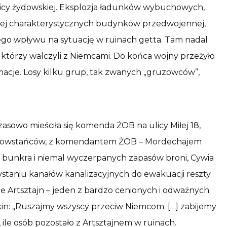
lnicy żydowskiej. Eksplozja ładunków wybuchowych,
iej charakterystycznych budynków przedwojennej,
ego wpływu na sytuację w ruinach getta. Tam nadal
tórzy walczyli z Niemcami. Do końca wojny przeżyło
rmacje. Losy kilku grup, tak zwanych „gruzowców”,
zasowo mieściła się komenda ŻOB na ulicy Miłej 18,
am powstańców, z komendantem ŻOB – Mordechajem
o bunkra i niemal wyczerpanych zapasów broni, Cywia
staniu kanałów kanalizacyjnych do ewakuacji reszty
arie Artsztajn – jeden z bardzo cenionych i odważnych
in: „Ruszajmy wszyscy przeciw Niemcom. […] zabijemy
e, ile osób pozostało z Artsztajnem w ruinach.