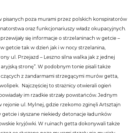
w pisanych poza murami przez polskich konspiratorów
ernatorstwa oraz funkcjonariuszy władz okupacyjnych.
rzewijały się informacje o strzelaninach w getcie –
w getcie tak w dzień jak i w nocy strzelanina,
ony ul. Przejazd – Leszno silna walka jak z jednej
na aryjską stronę”. W podobnym tonie pisali także
lczących z żandarmami strzegącymi murów getta,
lipek. Najczęściej to strażnicy otwierali ogień
odpowiadały im rzadkie strzały powstańców. Jednym
rejonie ul. Mylnej, gdzie rzekomo zginęli Artsztajn
w getcie i słyszane niekiedy detonacje ładunków
wskie kryjówki. W ruinach getta dokonywali także