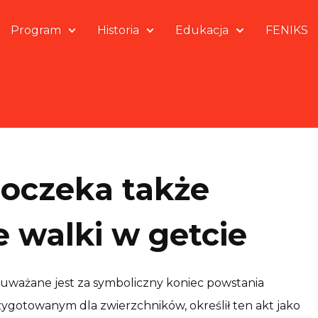
Program
Historia
Edukacja
FENIKS
 doczeka także
e walki w getcie
ważane jest za symboliczny koniec powstania
ygotowanym dla zwierzchników, określił ten akt jako