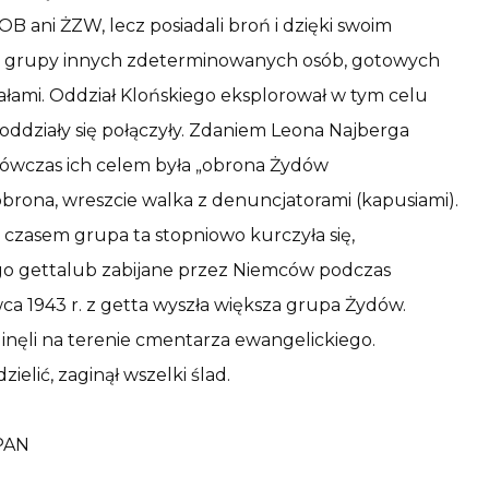
OB ani ŻZW, lecz posiadali broń i dzięki swoim
ie grupy innych zdeterminowanych osób, gotowych
nałami. Oddział Klońskiego eksplorował w tym celu
 oddziały się połączyły. Zdaniem Leona Najberga
 wówczas ich celem była „obrona Żydów
brona, wreszcie walka z denuncjatorami (kapusiami).
 czasem grupa ta stopniowo kurczyła się,
go gettalub zabijane przez Niemców podczas
a 1943 r. z getta wyszła większa grupa Żydów.
inęli na terenie cmentarza ewangelickiego.
ielić, zaginął wszelki ślad.
 PAN