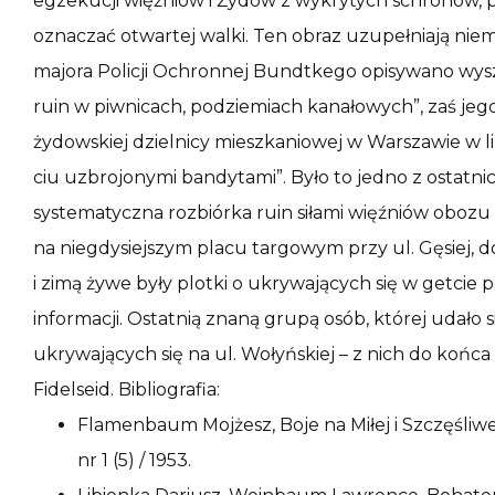
egzekucji więźniów i Żydów z wykrytych schronów, p
oznaczać otwartej walki. Ten obraz uzupełniają nie
majora Policji Ochronnej Bundtkego opisywano wysz
ruin w piwnicach, podziemiach kanałowych”, zaś jego
żydowskiej dzielnicy mieszkaniowej w Warszawie w lip
ciu uzbrojonymi bandytami”. Było to jedno z ostatnic
systematyczna rozbiórka ruin siłami więźniów oboz
na niegdysiejszym placu targowym przy ul. Gęsiej, d
i zimą żywe były plotki o ukrywających się w getcie 
informacji. Ostatnią znaną grupą osób, której udało 
ukrywających się na ul. Wołyńskiej – z nich do końca
Fidelseid. Bibliografia:
Flamenbaum Mojżesz, Boje na Miłej i Szczęśliw
nr 1 (5) / 1953.