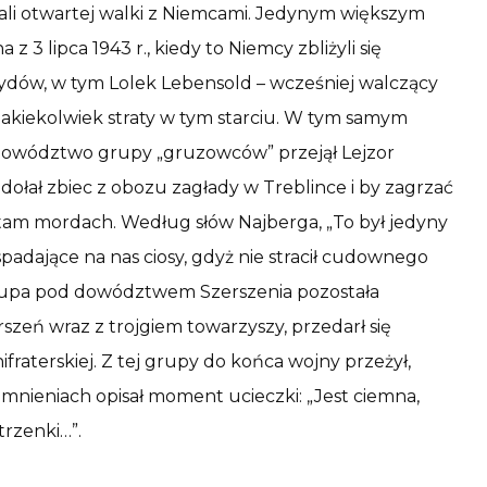
ikali otwartej walki z Niemcami. Jedynym większym
z 3 lipca 1943 r., kiedy to Niemcy zbliżyli się
Żydów, w tym Lolek Lebensold – wcześniej walczący
 jakiekolwiek straty w tym starciu. W tym samym
 a dowództwo grupy „gruzowców” przejął Lejzor
ołał zbiec z obozu zagłady w Treblince i by zagrzać
am mordach. Według słów Najberga, „To był jedyny
 spadające na nas ciosy, gdyż nie stracił cudownego
 grupa pod dowództwem Szerszenia pozostała
rszeń wraz z trojgiem towarzyszy, przedarł się
ifraterskiej. Z tej grupy do końca wojny przeżył,
nieniach opisał moment ucieczki: „Jest ciemna,
trzenki…”.