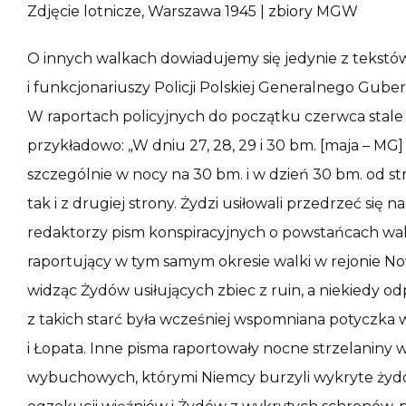
Zdjęcie lotnicze, Warszawa 1945 | zbiory MGW
O innych walkach dowiadujemy się jedynie z tekstó
i funkcjonariuszy Policji Polskiej Generalnego Gub
W raportach policyjnych do początku czerwca stale p
przykładowo: „W dniu 27, 28, 29 i 30 bm. [maja – MG] 
szczególnie w nocy na 30 bm. i w dzień 30 bm. od str
tak i z drugiej strony. Żydzi usiłowali przedrzeć się 
redaktorzy pism konspiracyjnych o powstańcach wa
raportujący w tym samym okresie walki w rejonie Nowo
widząc Żydów usiłujących zbiec z ruin, a niekiedy 
z takich starć była wcześniej wspomniana potyczka w 
i Łopata. Inne pisma raportowały nocne strzelaniny 
wybuchowych, którymi Niemcy burzyli wykryte żydo