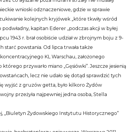
rzez co słyszane poza murami strzały nie musiały
mieckie wnioski odznaczeniowe, gdzie w sprawie
ukiwanie kolejnych kryjówek „które tkwiły wśród
 podwładny, kapitan Ederer „podczas akcji w byłej
cu 1943 r. brał osobiście udział w zbrojnym boju z 9-
h starć powstania. Od lipca trwała także
u koncentracyjnego KL Warschau, założonego
o którego przywarło miano „Gęsiówki”. Jeszcze jesienią
powstańcach, lecz nie udało się dotąd sprawdzić tych
się wyjść z gruzów getta, było kilkoro Żydów
 wojny przeżyła najpewniej jedna osoba, Stella
ej, „Biuletyn Żydowskiego Instytutu Historycznego”