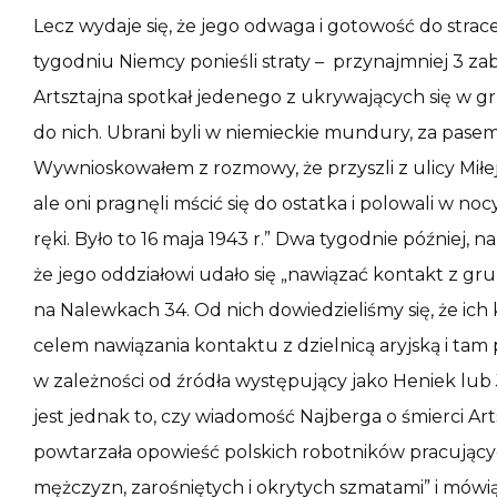
Lecz wydaje się, że jego odwaga i gotowość do stra
tygodniu Niemcy ponieśli straty – przynajmniej 3 za
Artsztajna spotkał jedenego z ukrywających się w g
do nich. Ubrani byli w niemieckie mundury, za pasem n
Wywnioskowałem z rozmowy, że przyszli z ulicy Miłej.
ale oni pragnęli mścić się do ostatka i polowali w no
ręki. Było to 16 maja 1943 r.” Dwa tygodnie później,
że jego oddziałowi udało się „nawiązać kontakt z gru
na Nalewkach 34. Od nich dowiedzieliśmy się, że ich
celem nawiązania kontaktu z dzielnicą aryjską i tam 
w zależności od źródła występujący jako Heniek l
jest jednak to, czy wiadomość Najberga o śmierci Art
powtarzała opowieść polskich robotników pracującyc
mężczyzn, zarośniętych i okrytych szmatami” i mówi