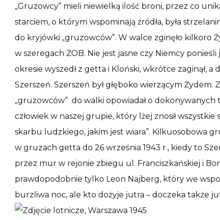
„Gruzowcy” mieli niewielką ilość broni, przez co un
starciem, o którym wspominają źródła, była strzelanina 
do kryjówki „gruzowców”. W walce zginęło kilkoro 
w szeregach ŻOB. Nie jest jasne czy Niemcy ponieśli
okresie wyszedł z getta i Kloński, wkrótce zaginął,
Szerszeń. Szerszeń był głęboko wierzącym Żydem. Zd
„gruzowców” do walki opowiadał o dokonywanych t
człowiek w naszej grupie, który lżej znosił wszystkie
skarbu ludzkiego, jakim jest wiara”. Kilkuosobowa
w gruzach getta do 26 września 1943 r., kiedy to Sze
przez mur w rejonie zbiegu ul. Franciszkańskiej i Bon
prawdopodobnie tylko Leon Najberg, który we wspom
burzliwa noc, ale kto dożyje jutra – doczeka także ju