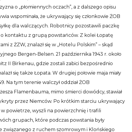
czyzna o „płomiennych oczach”, a z dalszego opisu
Cywia wspominała, że ukrywający się członkowie ŻOB
syłkę dla walczących. Robotnicy pozostawili paczkę
go kontaktu z grupą powstańców. Z kolei Łopatę
ami z ŻZW, znalazł się w „Hotelu Polskim” – skąd
jnego Bergen-Belsen. 21 października 1943 r. około
 II Birkenau, gdzie zostali zabici bezpośrednio
lazł się także Łopata. W drugiej połowie maja miały
7-49. Na tym terenie walczył oddział ŻOB
sza Flamenbauma, mimo śmierci dowódcy, stawiał
 wykryty przez Niemców. Po krótkim starciu ukrywający
w powietrze, wyszli na powierzchnię i trafili
wóch grupach, które podczas powstania były
 związanego z ruchem szomrowym i Klońskiego