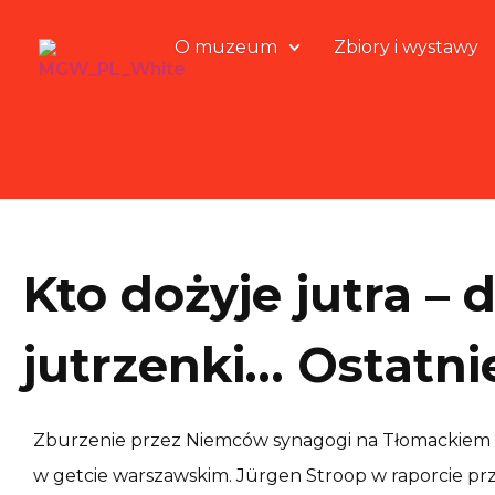
O muzeum
Zbiory i wystawy
Kto dożyje jutra –
jutrzenki… Ostatni
Zburzenie przez Niemców synagogi na Tłomackiem u
w getcie warszawskim. Jürgen Stroop w raporcie prz