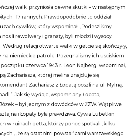
ceńczej walki przyniosła pewne skutki – w następnym
bitych i 17 rannych. Prawdopodobnie to oddział
ruzach cywilów, który wspominał: „Podeszliśmy
osili rewolwery i granaty, byli młodzi i wysocy.
 Według relacji otwarte walki w getcie się skończyły,
cy na niemieckie patrole. Pożegnaliśmy ich uściskiem
 na początku czerwca 1943 r. Leon Najberg wspominał,
pą Zachariasza, której melina znajduje się
 komendant Zachariasz z Łopatą poszli na ul. Mylną,
padli”. Jak się wydaje, wspomniany Łopata,
ub Józek – był jednym z dowódców w ŻZW. Wątpliwe
sztajna i Łopaty była prawdziwa. Cywia Lubetkin
h w ruinach getta, którzy ponoć spotkali „kilku
ących „, że są ostatnimi powstańcami warszawskiego