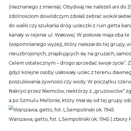
(nieznanego z imienia). Obydwaj nie należeli ani do Ż
zdolnościom dowódczym zdołali zebrać wokół sieb
do walki czy szukania dróg ucieczki z ruin getta ka
kanały w rejonie ul. Wałowej. W połowie maja oba te
(wspomnianego wyżej), który należał do tej grupy,
nieuzbrojonych, znajdujących się na gruzach, samoo
Celem ostatecznym – drogo sprzedać swoje życie”. Z
gdyż kolejne osoby usiłowały uciec z terenu dawne
poszukiwania żywności czy wody. W początku czerwc
Nakryci przez Niemców, niektórzy z „gruzowców” zg
a po Szmulu Mellonie, który miał się od tej grupy oddz
Warszawa, getto, fot. L.Sempolinski ok. 1945 | zbiory