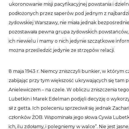
ukoronowanie misji pacyfikacyjnej powstania i dzie
podłożonych przez saperów pod jednym z najbardz
żydowskiej Warszawy, nie miała jednak bezpośredni
pozostawała pewna grupa żydowskich powstańców, k
ich niewielu i mamy o nich jedynie szczątkowe info
można prześledzić jedynie ze strzępów relacji.
8 maja 1943 r. Niemcy zniszczyli bunkier, w którym c
zabijając przy tym większość ukrywających się t
Anielewiczem – na czele. W obliczu zniszczenia teg
Lubetkin i Marek Edelman podjęli decyzję o wykorzy
sił z getta. Ich poleceniu sprzeciwił się jednak Zach
członków ŻOB. Wspominała jego słowa Cywia Lubetk
ich, ilu zdołamy, i polegniemy w walce”. Nie jest jasn