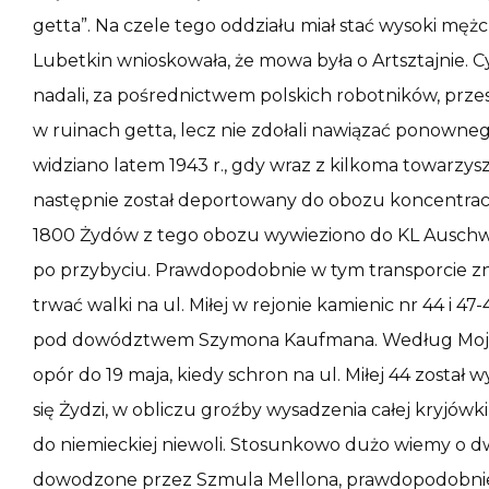
getta”. Na czele tego oddziału miał stać wysoki męż
Lubetkin wnioskowała, że mowa była o Artsztajnie. 
nadali, za pośrednictwem polskich robotników, prze
w ruinach getta, lecz nie zdołali nawiązać ponowne
widziano latem 1943 r., gdy wraz z kilkoma towarzysz
następnie został deportowany do obozu koncentracy
1800 Żydów z tego obozu wywieziono do KL Auschwitz
po przybyciu. Prawdopodobnie w tym transporcie zna
trwać walki na ul. Miłej w rejonie kamienic nr 44 i 4
pod dowództwem Szymona Kaufmana. Według Mojże
opór do 19 maja, kiedy schron na ul. Miłej 44 został
się Żydzi, w obliczu groźby wysadzenia całej kryjówki 
do niemieckiej niewoli. Stosunkowo dużo wiemy o d
dowodzone przez Szmula Mellona, prawdopodobnie