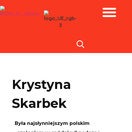
Zbiory i wystawy
Krystyna
Skarbek
Była najsłynniejszym polskim