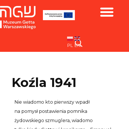
Zbiory i wystawy
PL
EN
Koźla 1941
Nie wiadomo kto pierwszy wpadł
na pomysł postawienia pomnika
żydowskiego szmuglera, wiadomo