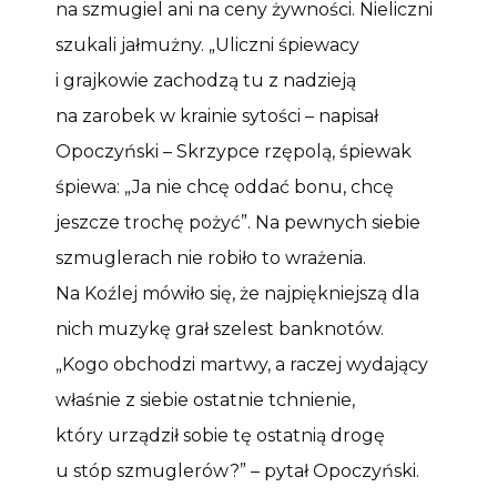
na szmugiel ani na ceny żywności. Nieliczni
szukali jałmużny. „Uliczni śpiewacy
i grajkowie zachodzą tu z nadzieją
na zarobek w krainie sytości – napisał
Opoczyński – Skrzypce rzępolą, śpiewak
śpiewa: „Ja nie chcę oddać bonu, chcę
jeszcze trochę pożyć”. Na pewnych siebie
szmuglerach nie robiło to wrażenia.
Na Koźlej mówiło się, że najpiękniejszą dla
nich muzykę grał szelest banknotów.
„Kogo obchodzi martwy, a raczej wydający
właśnie z siebie ostatnie tchnienie,
który urządził sobie tę ostatnią drogę
u stóp szmuglerów?” – pytał Opoczyński.