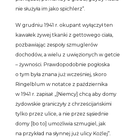
nie służyła im jako spichlerz”.
W grudniu 1941 r. okupant wyłączył ten
kawałek żywej tkanki z gettowego ciała,
pozbawiając zespoły szmuglerów
dochodów, a wielu z uwięzionych w getcie
– żywności. Prawdopodobnie pogłoska
o tym była znana już wcześniej, skoro
Ringelblum w notatce z października
w 1941 r. zapisał: „[Niemcy] chcą aby domy
żydowskie graniczyły z chrześcijańskimi
tylko przez ulice, a nie przez sąsiednie
domy [bo to] umożliwia szmugiel, jak
na przykład na słynnej już ulicy Koźlej”.