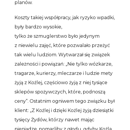
planów.
Koszty takiej współpracy, jak ryzyko wpadki,
były bardzo wysokie,
tylko że szmuglerstwo było jedynym
z niewielu zajęć, które pozwalało przeżyć
tak wielu ludziom. Wytwarzał się związek
zależności i powiązań: „Nie tylko wózkarze,
tragarze, kurierzy, mleczarze i ludzie mety
żyją z Koźlej, częściowo żyją z niej tysiące
sklepów spożywczych, które, podnoszą
ceny”. Ostatnim ogniwem tego związku był
klient: „Z Koźlej i dzięki Koźlej żyją dziesiątki
tysięcy Żydów, którzy nawet mając
pieniądze, pomarliby z głodu, gdyby Koźla