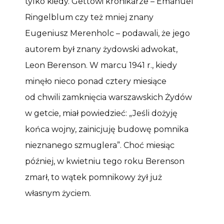
tylko kiedy. Gettowi kronikarze – Emanuel
Ringelblum czy też mniej znany
Eugeniusz Merenholc – podawali, że jego
autorem był znany żydowski adwokat,
Leon Berenson. W marcu 1941 r., kiedy
minęło nieco ponad cztery miesiące
od chwili zamknięcia warszawskich Żydów
w getcie, miał powiedzieć: „Jeśli dożyję
końca wojny, zainicjuję budowę pomnika
nieznanego szmuglera”. Choć miesiąc
później, w kwietniu tego roku Berenson
zmarł, to wątek pomnikowy żył już
własnym życiem.