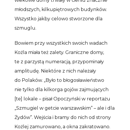
wiekowe domy trwały w cieniu znacznie
młodszych, kilkupiętrowych budynków.
Wszystko jakby celowo stworzone dla
szmuglu.
Bowiem przy wszystkich swoich wadach
Koźla miała też zalety. Graniczne domy,
te z parzystą numeracją, przypominały
amplitudę. Niektóre z nich należały
do Polaków. „Było to błogosławieństwo
nie tylko dla kilkorga gojów zajmujących
[te] lokale – pisał Opoczyński w reportażu
„Szmugiel w getcie warszawskim” – ale i dla
Żydów”. Wejścia i bramy do nich od strony
Koźlej zamurowano, a okna zakratowano.