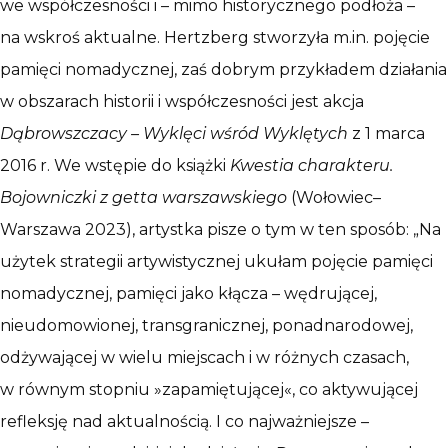
we współczesności i – mimo historycznego podłoża –
na wskroś aktualne. Hertzberg stworzyła m.in. pojęcie
pamięci nomadycznej, zaś dobrym przykładem działania
w obszarach historii i współczesności jest akcja
Dąbrowszczacy – Wyklęci wśród Wyklętych
z 1 marca
2016 r. We wstępie do książki
Kwestia charakteru.
Bojowniczki z getta warszawskiego
(Wołowiec–
Warszawa 2023), artystka pisze o tym w ten sposób: „Na
użytek strategii artywistycznej ukułam pojęcie pamięci
nomadycznej, pamięci jako kłącza – wędrującej,
nieudomowionej, transgranicznej, ponadnarodowej,
odżywającej w wielu miejscach i w różnych czasach,
w równym stopniu »zapamiętującej«, co aktywującej
refleksję nad aktualnością. I co najważniejsze –