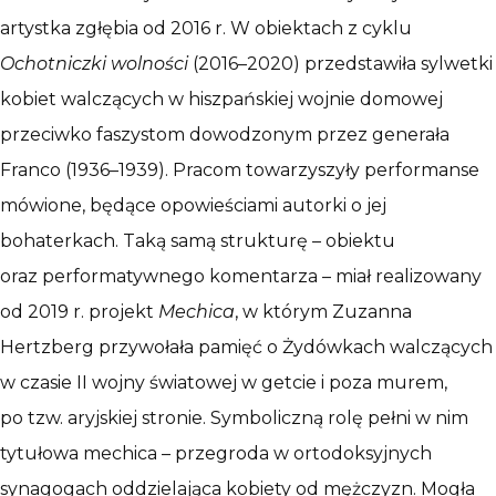
artystka zgłębia od 2016 r. W obiektach z cyklu
Ochotniczki wolności
(2016–2020) przedstawiła sylwetki
kobiet walczących w hiszpańskiej wojnie domowej
przeciwko faszystom dowodzonym przez generała
Franco (1936–1939). Pracom towarzyszyły performanse
mówione, będące opowieściami autorki o jej
bohaterkach. Taką samą strukturę – obiektu
oraz performatywnego komentarza – miał realizowany
od 2019 r. projekt
Mechica
, w którym Zuzanna
Hertzberg przywołała pamięć o Żydówkach walczących
w czasie II wojny światowej w getcie i poza murem,
po tzw. aryjskiej stronie. Symboliczną rolę pełni w nim
tytułowa mechica – przegroda w ortodoksyjnych
synagogach oddzielająca kobiety od mężczyzn. Mogła