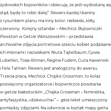
żydowskich bojowników i obiecuję, że jeśli wydostanę się
stąd, będę to robić dalej”. Rewers każdej tkaniny
z rysunkiem planu ma inny kolor: niebieski, żółty,
czerwony. Kolejny sztandar –
Mechica. Bojowniczki
Powstań w Getcie Warszawskim
– przedstawia
archiwalne zdjęcia portretowe sześciu kobiet podpisane
ich imionami i nazwiskami: Niuta Tajtelbaum, Cywia
Lubetkin, Tosia Altman, Regina Fudem, Guta Kawenoki
i Fela Talman. Rewers jest analogiczny do awersu.
Trzecia praca,
Mechica. Chajka Grossman
, to kolaż
poświęcony organizatorce i bojowniczce powstania
w getcie białostockim. „Chajka Grossman – feministka,
antyfaszystka, »dziewucha«” – głosi tekst umieszczony
pomiędzy zdjęciami. Na odwrocie w kształt mapy getta