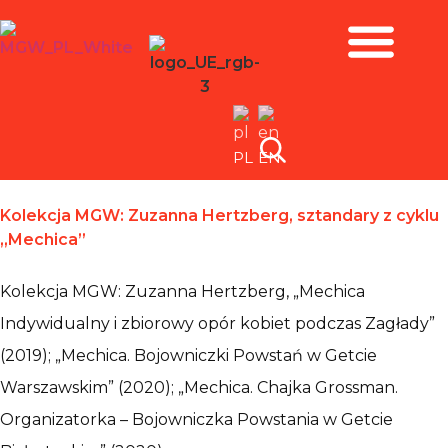
Zbiory i wystawy
PL
EN
Kolekcja MGW: Zuzanna Hertzberg, sztandary z cyklu
„Mechica”
Kolekcja MGW: Zuzanna Hertzberg, „Mechica
Indywidualny i zbiorowy opór kobiet podczas Zagłady”
(2019); „Mechica. Bojowniczki Powstań w Getcie
Warszawskim” (2020); „Mechica. Chajka Grossman.
Organizatorka – Bojowniczka Powstania w Getcie