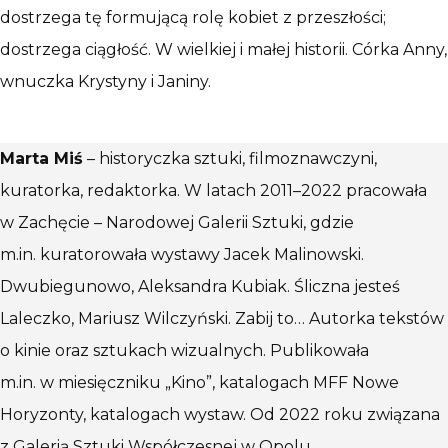
dostrzega tę formującą rolę kobiet z przeszłości;
dostrzega ciągłość. W wielkiej i małej historii. Córka Anny,
wnuczka Krystyny i Janiny.
Marta Miś
– historyczka sztuki, filmoznawczyni,
kuratorka, redaktorka. W latach 2011–2022 pracowała
w Zachęcie – Narodowej Galerii Sztuki, gdzie
m.in. kuratorowała wystawy Jacek Malinowski.
Dwubiegunowo, Aleksandra Kubiak. Śliczna jesteś
Laleczko, Mariusz Wilczyński. Zabij to… Autorka tekstów
o kinie oraz sztukach wizualnych. Publikowała
m.in. w miesięczniku „Kino”, katalogach MFF Nowe
Horyzonty, katalogach wystaw. Od 2022 roku związana
z Galerią Sztuki Współczesnej w Opolu.