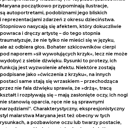
Maryana początkowo przypominają ilustracje,
są autoportretami, podobiznami jego bliskich
i reprezentacjami zdarzeń z okresu dzieciństwa.
Stopniowo nasycają się afektem, który dokuczliwie
powraca i dręczy artystę – do tego stopnia
traumatyzuje, że nie tylko nie mieści się w języku,
ale aż odbiera głos. Bohater szkicowników cierpi
pod naporem »sił wywołujących krzyk«, lecz nie może
wydobyć z siebie dźwięku. Rysunki to protezy, ich
funkcją jest wyzwolenie afektu. Niektóre zostają
podpisane jako »ćwiczenia z krzyku«, na innych
postaci same stają się wrzaskiem – przechodząca
przez nie fala dźwięku sprawia, że »drżą«, tracą
kształt i rozpływają się – mają zasłonięte oczy, ich nogi
nie stanowią oparcia, ręce nie są sprawnymi
narzędziami”. Charakterystyczny, ekspresjonistyczny
styl malarstwa Maryana jest też obecny w tych
rysunkach, a pozbawione oczu lub twarzy postacie,