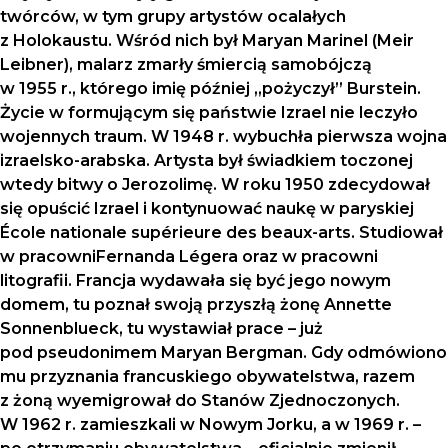
twórców, w tym grupy artystów ocalałych
z Holokaustu. Wśród nich był Maryan Marinel (Meir
Leibner), malarz zmarły śmiercią samobójczą
w 1955 r., którego imię później „pożyczył” Burstein.
Życie w formującym się państwie Izrael nie leczyło
wojennych traum. W 1948 r. wybuchła pierwsza wojna
izraelsko-arabska. Artysta był świadkiem toczonej
wtedy bitwy o Jerozolimę. W roku 1950 zdecydował
się opuścić Izrael i kontynuować naukę w paryskiej
École nationale supérieure des beaux-arts. Studiował
w pracowniFernanda Légera oraz w pracowni
litografii. Francja wydawała się być jego nowym
domem, tu poznał swoją przyszłą żonę Annette
Sonnenblueck, tu wystawiał prace – już
pod pseudonimem Maryan Bergman. Gdy odmówiono
mu przyznania francuskiego obywatelstwa, razem
z żoną wyemigrował do Stanów Zjednoczonych.
W 1962 r. zamieszkali w Nowym Jorku, a w 1969 r. –