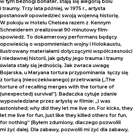
w tym beznogi bohater, stają się alegorią bólu
i traumy. Trzy lata później, w 1975 r., artysta
postanowił opowiedzieć swoją wojenną historię.
W pokoju w Hotelu Chelsea razem z Kennym
Schneiderem zrealizował 90-minutowy film-
spowiedź. To dokamerowy performans będący
opowieścią o wspomnieniach wojny i Holokaustu,
ilustrowany materiałami dotyczącymi współczesności
i niedawnej historii, jak gdyby jego trauma i traumy
świata stały się jednością. Jak zwraca uwagę
Bojarska, u Maryana tortura przypominania łączy się
z torturą (nieoczekiwanego) przetrwania („The
torture of recalling merges with the torture of
(unexpected) survival”). Badaczka cytuje zdanie
wypowiedziane przez artystę w filmie: „I was
astonished; why did they let me live on. For kicks, they
let me live for fun, just like they killed others for fun,
for nothing” (Byłem zdumiony, dlaczego pozwolili
mi żyć dalej. Dla zabawy, pozwolili mi żyć dla zabawy,