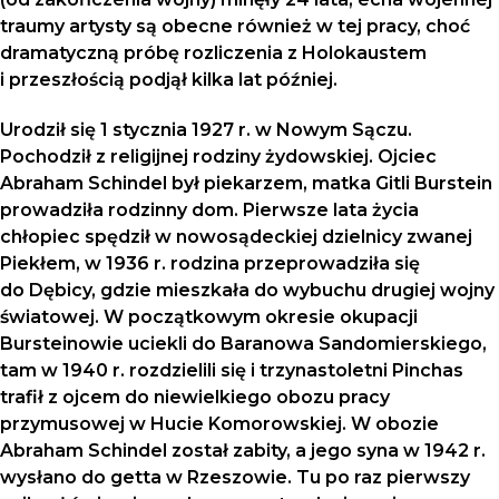
traumy artysty są obecne również w tej pracy, choć
dramatyczną próbę rozliczenia z Holokaustem
i przeszłością podjął kilka lat później.
Urodził się 1 stycznia 1927 r. w Nowym Sączu.
Pochodził z religijnej rodziny żydowskiej. Ojciec
Abraham Schindel był piekarzem, matka Gitli Burstein
prowadziła rodzinny dom. Pierwsze lata życia
chłopiec spędził w nowosądeckiej dzielnicy zwanej
Piekłem, w 1936 r. rodzina przeprowadziła się
do Dębicy, gdzie mieszkała do wybuchu drugiej wojny
światowej. W początkowym okresie okupacji
Bursteinowie uciekli do Baranowa Sandomierskiego,
tam w 1940 r. rozdzielili się i trzynastoletni Pinchas
trafił z ojcem do niewielkiego obozu pracy
przymusowej w Hucie Komorowskiej. W obozie
Abraham Schindel został zabity, a jego syna w 1942 r.
wysłano do getta w Rzeszowie. Tu po raz pierwszy