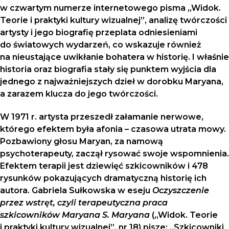
w czwartym numerze internetowego pisma „Widok.
Teorie i praktyki kultury wizualnej”, analizę twórczości
artysty i jego biografię przeplata odniesieniami
do światowych wydarzeń, co wskazuje również
na nieustające uwikłanie bohatera w historię. I właśnie
historia oraz biografia stały się punktem wyjścia dla
jednego z najważniejszych dzieł w dorobku Maryana,
a zarazem klucza do jego twórczości.
W 1971 r. artysta przeszedł załamanie nerwowe,
którego efektem była afonia – czasowa utrata mowy.
Pozbawiony głosu Maryan, za namową
psychoterapeuty, zaczął rysować swoje wspomnienia.
Efektem terapii jest dziewięć szkicowników i 478
rysunków pokazujących dramatyczną historię ich
autora. Gabriela Sułkowska w eseju
Oczyszczenie
przez wstręt, czyli terapeutyczna praca
szkicowników Maryana S. Maryana
(„Widok. Teorie
i praktyki kultury wizualnej”, nr 18) pisze: „Szkicowniki