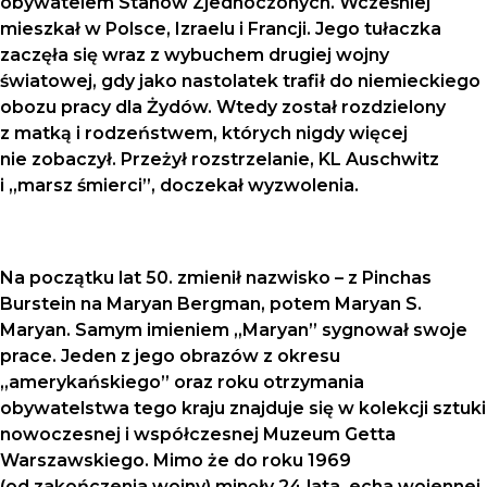
obywatelem Stanów Zjednoczonych. Wcześniej
mieszkał w Polsce, Izraelu i Francji. Jego tułaczka
zaczęła się wraz z wybuchem drugiej wojny
światowej, gdy jako nastolatek trafił do niemieckiego
obozu pracy dla Żydów. Wtedy został rozdzielony
z matką i rodzeństwem, których nigdy więcej
nie zobaczył. Przeżył rozstrzelanie, KL Auschwitz
i „marsz śmierci”, doczekał wyzwolenia.
Na początku lat 50. zmienił nazwisko – z Pinchas
Burstein na Maryan Bergman, potem Maryan S.
Maryan. Samym imieniem „Maryan” sygnował swoje
prace. Jeden z jego obrazów z okresu
„amerykańskiego” oraz roku otrzymania
obywatelstwa tego kraju znajduje się w kolekcji sztuki
nowoczesnej i współczesnej Muzeum Getta
Warszawskiego. Mimo że do roku 1969
(od zakończenia wojny) minęły 24 lata, echa wojennej