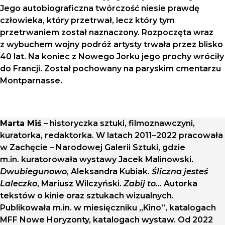
Jego autobiograficzna twórczość niesie prawdę
człowieka, który przetrwał, lecz który tym
przetrwaniem został naznaczony. Rozpoczęta wraz
z wybuchem wojny podróż artysty trwała przez blisko
40 lat. Na koniec z Nowego Jorku jego prochy wróciły
do Francji. Został pochowany na paryskim cmentarzu
Montparnasse.
Marta Miś
– historyczka sztuki, filmoznawczyni,
kuratorka, redaktorka. W latach 2011–2022 pracowała
w Zachęcie – Narodowej Galerii Sztuki, gdzie
m.in. kuratorowała wystawy Jacek Malinowski.
Dwubiegunowo
, Aleksandra Kubiak.
Śliczna jesteś
Laleczko
, Mariusz Wilczyński.
Zabij to…
Autorka
tekstów o kinie oraz sztukach wizualnych.
Publikowała m.in. w miesięczniku „Kino”, katalogach
MFF Nowe Horyzonty, katalogach wystaw. Od 2022