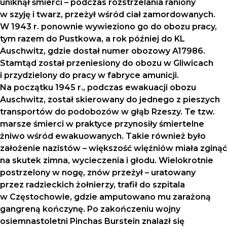
uniknął śmierci – podczas rozstrzelania raniony
w szyję i twarz, przeżył wśród ciał zamordowanych.
W 1943 r. ponownie wywieziono go do obozu pracy,
tym razem do Pustkowa, a rok później do KL
Auschwitz, gdzie dostał numer obozowy A17986.
Stamtąd został przeniesiony do obozu w Gliwicach
i przydzielony do pracy w fabryce amunicji.
Na początku 1945 r., podczas ewakuacji obozu
Auschwitz, został skierowany do jednego z pieszych
transportów do podobozów w głąb Rzeszy. Te tzw.
marsze śmierci w praktyce przynosiły śmiertelne
żniwo wśród ewakuowanych. Takie również było
założenie nazistów – większość więźniów miała zginąć
na skutek zimna, wycieczenia i głodu. Wielokrotnie
postrzelony w nogę, znów przeżył – uratowany
przez radzieckich żołnierzy, trafił do szpitala
w Częstochowie, gdzie amputowano mu zarażoną
gangreną kończynę. Po zakończeniu wojny
osiemnastoletni Pinchas Burstein znalazł się