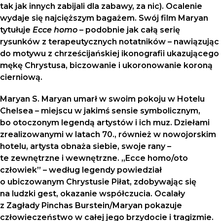
tak jak innych zabijali dla zabawy, za nic). Ocalenie
wydaje się najcięższym bagażem. Swój film Maryan
tytułuje
Ecce homo
– podobnie jak całą serię
rysunków z terapeutycznych notatników – nawiązując
do motywu z chrześcijańskiej ikonografii ukazującego
mękę Chrystusa, biczowanie i ukoronowanie koroną
cierniową.
Maryan S. Maryan umarł w swoim pokoju w Hotelu
Chelsea – miejscu w jakimś sensie symbolicznym,
bo otoczonym legendą artystów i ich muz. Dziełami
zrealizowanymi w latach 70., również w nowojorskim
hotelu, artysta obnaża siebie, swoje rany –
te zewnętrzne i wewnętrzne. „Ecce homo/oto
człowiek” – według legendy powiedział
o ubiczowanym Chrystusie Piłat, zdobywając się
na ludzki gest, okazanie współczucia. Ocalały
z Zagłady Pinchas Burstein/Maryan pokazuje
człowieczeństwo w całej jego brzydocie i tragizmie.