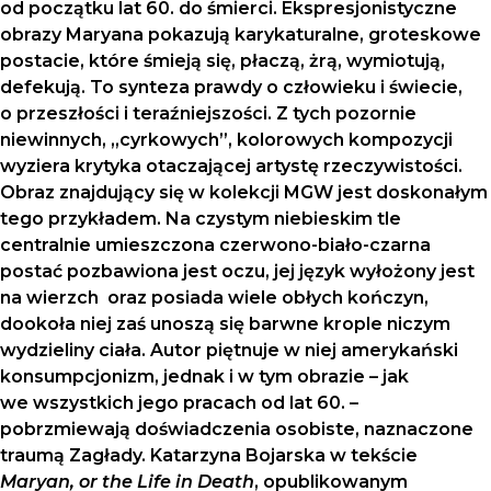
od początku lat 60. do śmierci. Ekspresjonistyczne
obrazy Maryana pokazują karykaturalne, groteskowe
postacie, które śmieją się, płaczą, żrą, wymiotują,
defekują. To synteza prawdy o człowieku i świecie,
o przeszłości i teraźniejszości. Z tych pozornie
niewinnych, „cyrkowych”, kolorowych kompozycji
wyziera krytyka otaczającej artystę rzeczywistości.
Obraz znajdujący się w kolekcji MGW jest doskonałym
tego przykładem. Na czystym niebieskim tle
centralnie umieszczona czerwono-biało-czarna
postać pozbawiona jest oczu, jej język wyłożony jest
na wierzch oraz posiada wiele obłych kończyn,
dookoła niej zaś unoszą się barwne krople niczym
wydzieliny ciała. Autor piętnuje w niej amerykański
konsumpcjonizm, jednak i w tym obrazie – jak
we wszystkich jego pracach od lat 60. –
pobrzmiewają doświadczenia osobiste, naznaczone
traumą Zagłady. Katarzyna Bojarska w tekście
Maryan, or the Life in Death
, opublikowanym