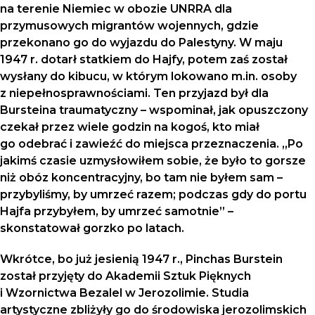
na terenie Niemiec w obozie UNRRA dla
przymusowych migrantów wojennych, gdzie
przekonano go do wyjazdu do Palestyny. W maju
1947 r. dotarł statkiem do Hajfy, potem zaś został
wysłany do kibucu, w którym lokowano m.in. osoby
z niepełnosprawnościami. Ten przyjazd był dla
Bursteina traumatyczny – wspominał, jak opuszczony
czekał przez wiele godzin na kogoś, kto miał
go odebrać i zawieźć do miejsca przeznaczenia. „Po
jakimś czasie uzmysłowiłem sobie, że było to gorsze
niż obóz koncentracyjny, bo tam nie byłem sam –
przybyliśmy, by umrzeć razem; podczas gdy do portu
Hajfa przybyłem, by umrzeć samotnie” –
skonstatował gorzko po latach.
Wkrótce, bo już jesienią 1947 r., Pinchas Burstein
został przyjęty do Akademii Sztuk Pięknych
i Wzornictwa Bezalel w Jerozolimie. Studia
artystyczne zbliżyły go do środowiska jerozolimskich