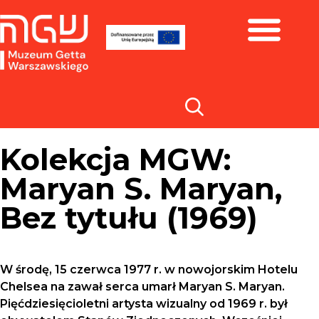
Zbiory i wystawy
Kolekcja MGW:
Maryan S. Maryan,
Bez tytułu (1969)
W środę, 15 czerwca 1977 r. w nowojorskim Hotelu
Chelsea na zawał serca umarł Maryan S. Maryan.
Pięćdziesięcioletni artysta wizualny od 1969 r. był