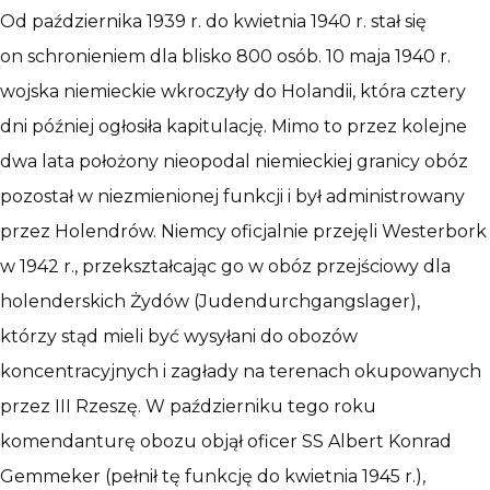
Od października 1939 r. do kwietnia 1940 r. stał się
on schronieniem dla blisko 800 osób. 10 maja 1940 r.
wojska niemieckie wkroczyły do Holandii, która cztery
dni później ogłosiła kapitulację. Mimo to przez kolejne
dwa lata położony nieopodal niemieckiej granicy obóz
pozostał w niezmienionej funkcji i był administrowany
przez Holendrów. Niemcy oficjalnie przejęli Westerbork
w 1942 r., przekształcając go w obóz przejściowy dla
holenderskich Żydów (Judendurchgangslager),
którzy stąd mieli być wysyłani do obozów
koncentracyjnych i zagłady na terenach okupowanych
przez III Rzeszę. W październiku tego roku
komendanturę obozu objął oficer SS Albert Konrad
Gemmeker (pełnił tę funkcję do kwietnia 1945 r.),