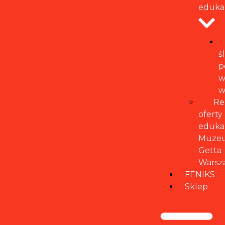
eduka
ś
p
w
w
Re
oferty
eduka
Muze
Getta
Warsz
FENIKS
Sklep