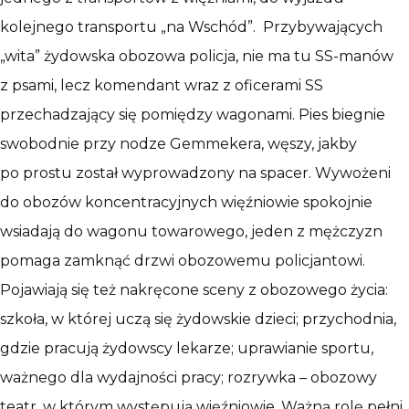
kolejnego transportu „na Wschód”. Przybywających
„wita” żydowska obozowa policja, nie ma tu SS-manów
z psami, lecz komendant wraz z oficerami SS
przechadzający się pomiędzy wagonami. Pies biegnie
swobodnie przy nodze Gemmekera, węszy, jakby
po prostu został wyprowadzony na spacer. Wywożeni
do obozów koncentracyjnych więźniowie spokojnie
wsiadają do wagonu towarowego, jeden z mężczyzn
pomaga zamknąć drzwi obozowemu policjantowi.
Pojawiają się też nakręcone sceny z obozowego życia:
szkoła, w której uczą się żydowskie dzieci; przychodnia,
gdzie pracują żydowscy lekarze; uprawianie sportu,
ważnego dla wydajności pracy; rozrywka – obozowy
teatr, w którym występują więźniowie. Ważną rolę pełni