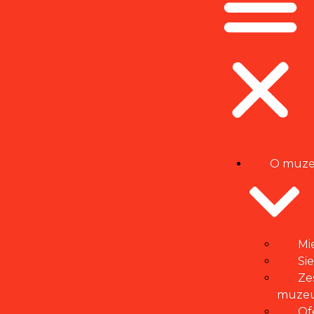
O muz
Mi
Si
Ze
muze
Of