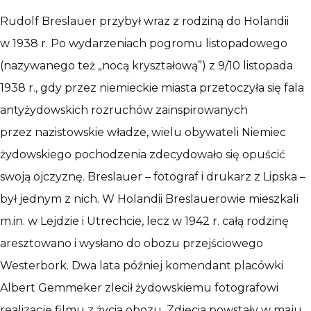
Rudolf Breslauer przybył wraz z rodziną do Holandii
w 1938 r. Po wydarzeniach pogromu listopadowego
(nazywanego też „nocą kryształową”) z 9/10 listopada
1938 r., gdy przez niemieckie miasta przetoczyła się fala
antyżydowskich rozruchów zainspirowanych
przez nazistowskie władze, wielu obywateli Niemiec
żydowskiego pochodzenia zdecydowało się opuścić
swoją ojczyznę. Breslauer – fotograf i drukarz z Lipska –
był jednym z nich. W Holandii Breslauerowie mieszkali
m.in. w Lejdzie i Utrechcie, lecz w 1942 r. całą rodzinę
aresztowano i wysłano do obozu przejściowego
Westerbork. Dwa lata później komendant placówki
Albert Gemmeker zlecił żydowskiemu fotografowi
realizację filmu z życia obozu. Zdjęcia powstały w maju