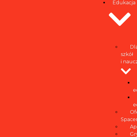
Edukacja
Dl
szkół
i naucz
e
e
Of
Space
Ap
Gr