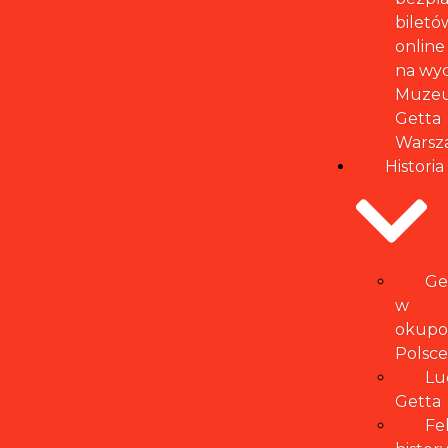
biletó
online
na wy
Muze
Getta
Warsz
Historia
Ge
w
okupo
Polsce
Lu
Getta
Fe