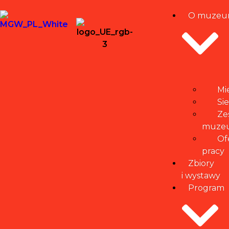
O muze
Mi
Si
Ze
muze
Of
pracy
Zbiory
i wystawy
Program