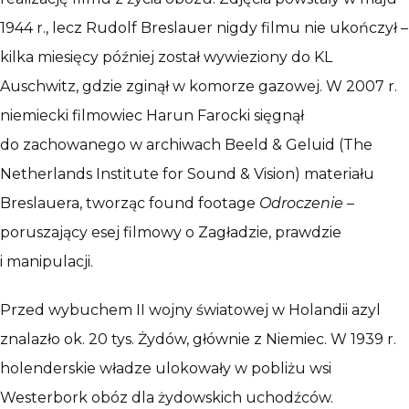
1944 r., lecz Rudolf Breslauer nigdy filmu nie ukończył –
kilka miesięcy później został wywieziony do KL
Auschwitz, gdzie zginął w komorze gazowej. W 2007 r.
niemiecki filmowiec Harun Farocki sięgnął
do zachowanego w archiwach Beeld & Geluid (The
Netherlands Institute for Sound & Vision) materiału
Breslauera, tworząc found footage
Odroczenie
–
poruszający esej filmowy o Zagładzie, prawdzie
i manipulacji.
Przed wybuchem II wojny światowej w Holandii azyl
znalazło ok. 20 tys. Żydów, głównie z Niemiec. W 1939 r.
holenderskie władze ulokowały w pobliżu wsi
Westerbork obóz dla żydowskich uchodźców.