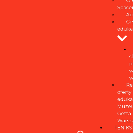
Of
Space
Ap
Gr
eduka
ś
p
w
w
Re
oferty
eduka
Muze
Getta
Warsz
FENIKS