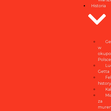
Historia
Ge
w
okupo
Polsce
Lu
Getta
Fe
histor
Ka
Mi
za
mure