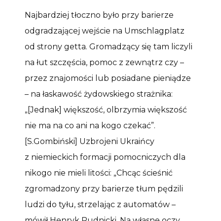
Najbardziej tłoczno było przy barierze
odgradzającej wejście na Umschlagplatz
od strony getta. Gromadzący się tam liczyli
na łut szczęścia, pomoc z zewnątrz czy –
przez znajomości lub posiadane pieniądze
– na łaskawość żydowskiego strażnika:
„[Jednak] większość, olbrzymia większość
nie ma na co ani na kogo czekać”.
[S.Gombiński] Uzbrojeni Ukraińcy
z niemieckich formacji pomocniczych dla
nikogo nie mieli litości: „Chcąc ścieśnić
zgromadzony przy barierze tłum pędzili
ludzi do tyłu, strzelając z automatów –
mówił Henryk Rudnicki. Na własne oczy