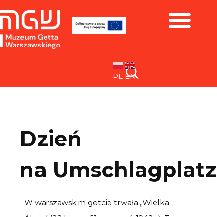
Zbiory i wystawy
PL
EN
Dzień
na Umschlagplatz
W warszawskim getcie trwała „Wielka