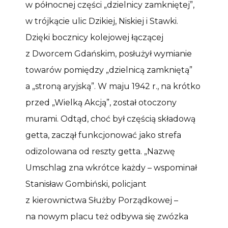
w północnej części „dzielnicy zamkniętej”,
w trójkącie ulic Dzikiej, Niskiej i Stawki.
Dzięki bocznicy kolejowej łączącej
z Dworcem Gdańskim, posłużył wymianie
towarów pomiędzy „dzielnicą zamkniętą”
a „stroną aryjską”. W maju 1942 r., na krótko
przed „Wielką Akcją”, został otoczony
murami. Odtąd, choć był częścią składową
getta, zaczął funkcjonować jako strefa
odizolowana od reszty getta. „Nazwę
Umschlag zna wkrótce każdy – wspominał
Stanisław Gombiński, policjant
z kierownictwa Służby Porządkowej –
na nowym placu też odbywa się zwózka