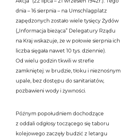
Akcja” (22 lipca – 21 wrzesień 1942r.). Tego
dnia – 16 sierpnia – na Umschlagplatz
zapędzonych zostało wiele tysięcy Żydów
(„Informacja bieżąca” Delegatury Rządu
na Kraj wskazuje, że w połowie sierpnia ich
liczba sięgała nawet 10 tys. dziennie).
Od wielu godzin tkwili w strefie
zamkniętej: w brudzie, tłoku i nieznośnym
upale, bez dostępu do sanitariatów,
pozbawieni wody i żywności.
Późnym popołudniem dochodzące
z oddali odgłosy toczącego się taboru
kolejowego zaczęły budzić z letargu