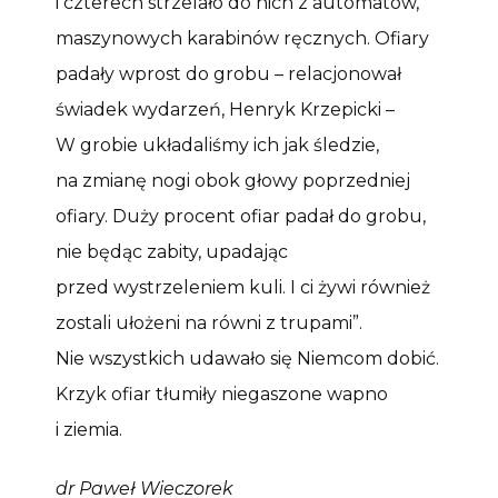
i czterech strzelało do nich z automatów,
maszynowych karabinów ręcznych. Ofiary
padały wprost do grobu – relacjonował
świadek wydarzeń, Henryk Krzepicki –
W grobie układaliśmy ich jak śledzie,
na zmianę nogi obok głowy poprzedniej
ofiary. Duży procent ofiar padał do grobu,
nie będąc zabity, upadając
przed wystrzeleniem kuli. I ci żywi również
zostali ułożeni na równi z trupami”.
Nie wszystkich udawało się Niemcom dobić.
Krzyk ofiar tłumiły niegaszone wapno
i ziemia.
dr Paweł Wieczorek