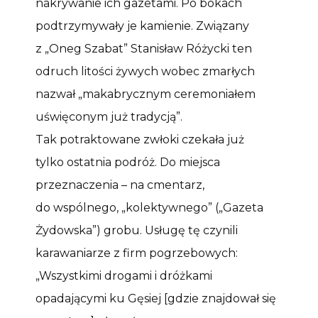
nakrywanie ich gazetami. Po bokach
podtrzymywały je kamienie. Związany
z „Oneg Szabat” Stanisław Różycki ten
odruch litości żywych wobec zmarłych
nazwał „makabrycznym ceremoniałem
uświęconym już tradycją”.
Tak potraktowane zwłoki czekała już
tylko ostatnia podróż. Do miejsca
przeznaczenia – na cmentarz,
do wspólnego, „kolektywnego” („Gazeta
Żydowska”) grobu. Usługę tę czynili
karawaniarze z firm pogrzebowych:
„Wszystkimi drogami i dróżkami
opadającymi ku Gęsiej [gdzie znajdował się