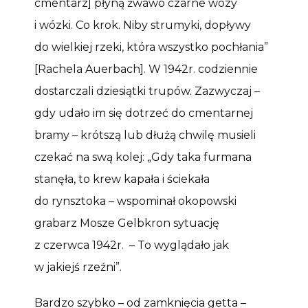
cmentarz] płyną żwawo czarne wozy
i wózki. Co krok. Niby strumyki, dopływy
do wielkiej rzeki, która wszystko pochłania”
[Rachela Auerbach]. W 1942r. codziennie
dostarczali dziesiątki trupów. Zazwyczaj –
gdy udało im się dotrzeć do cmentarnej
bramy – krótszą lub dłużą chwilę musieli
czekać na swą kolej: „Gdy taka furmana
stanęła, to krew kapała i ściekała
do rynsztoka – wspominał okopowski
grabarz Mosze Gelbkron sytuację
z czerwca 1942r. – To wyglądało jak
w jakiejś rzeźni”.
Bardzo szybko – od zamknięcia getta –