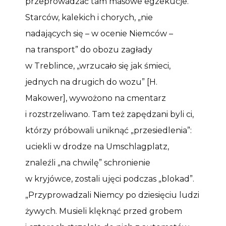
przeprowadzać tam masowe egzekucje.
Starców, kalekich i chorych, „nie
nadających się – w ocenie Niemców –
na transport” do obozu zagłady
w Treblince, „wrzucało się jak śmieci,
jednych na drugich do wozu” [H.
Makower], wywożono na cmentarz
i rozstrzeliwano. Tam też zapędzani byli ci,
którzy próbowali uniknąć „przesiedlenia”:
uciekli w drodze na Umschlagplatz,
znaleźli „na chwilę” schronienie
w kryjówce, zostali ujęci podczas „blokad”.
„Przyprowadzali Niemcy po dziesięciu ludzi
żywych. Musieli klęknąć przed grobem