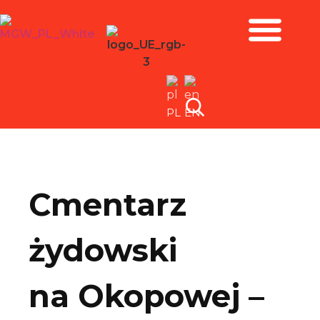
Zbiory i wystawy
PL
EN
Cmentarz
żydowski
na Okopowej –