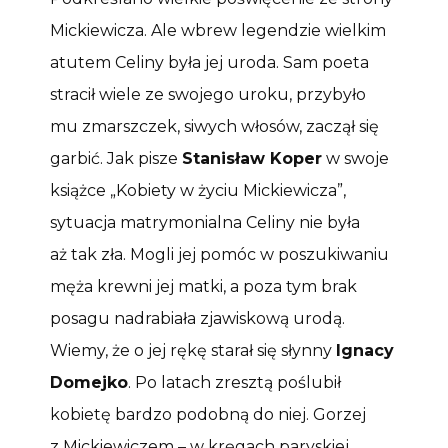
Mickiewicza. Ale wbrew legendzie wielkim
atutem Celiny była jej uroda. Sam poeta
stracił wiele ze swojego uroku, przybyło
mu zmarszczek, siwych włosów, zaczął się
garbić. Jak pisze
Stanisław Koper
w swoje
książce „Kobiety w życiu Mickiewicza”,
sytuacja matrymonialna Celiny nie była
aż tak zła. Mogli jej pomóc w poszukiwaniu
męża krewni jej matki, a poza tym brak
posagu nadrabiała zjawiskową urodą.
Wiemy, że o jej rękę starał się słynny
Ignacy
Domejko
. Po latach zresztą poślubił
kobietę bardzo podobną do niej. Gorzej
z Mickiewiczem – w kręgach paryskiej