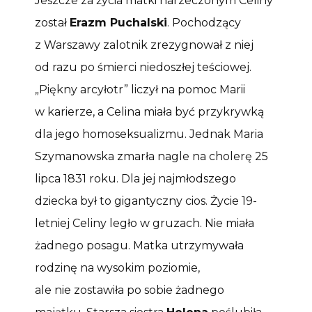
Jeszcze za życia matki narzeczonym Celiny
został
Erazm Puchalski
. Pochodzący
z Warszawy zalotnik zrezygnował z niej
od razu po śmierci niedoszłej teściowej.
„Piękny arcyłotr” liczył na pomoc Marii
w karierze, a Celina miała być przykrywką
dla jego homoseksualizmu. Jednak Maria
Szymanowska zmarła nagle na cholerę 25
lipca 1831 roku. Dla jej najmłodszego
dziecka był to gigantyczny cios. Życie 19-
letniej Celiny legło w gruzach. Nie miała
żadnego posagu. Matka utrzymywała
rodzinę na wysokim poziomie,
ale nie zostawiła po sobie żadnego