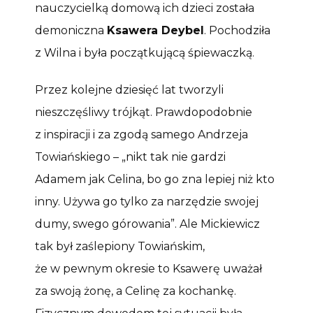
nauczycielką domową ich dzieci została
demoniczna
Ksawera Deybel
. Pochodziła
z Wilna i była początkującą śpiewaczką.
Przez kolejne dziesięć lat tworzyli
nieszczęśliwy trójkąt. Prawdopodobnie
z inspiracji i za zgodą samego Andrzeja
Towiańskiego – „nikt tak nie gardzi
Adamem jak Celina, bo go zna lepiej niż kto
inny. Używa go tylko za narzędzie swojej
dumy, swego górowania”. Ale Mickiewicz
tak był zaślepiony Towiańskim,
że w pewnym okresie to Ksawerę uważał
za swoją żonę, a Celinę za kochankę.