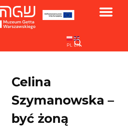
Zbiory i wystawy
PL
EN
Celina
Szymanowska –
być żoną