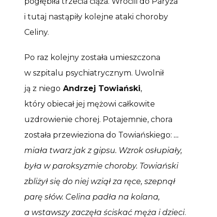
pogłębiła trzecia ciąża. Wrócili do Paryża
i tutaj nastąpiły kolejne ataki choroby
Celiny.
Po raz kolejny została umieszczona
w szpitalu psychiatrycznym. Uwolnił
ją z niego
Andrzej Towiański
,
który obiecał jej mężowi całkowite
uzdrowienie chorej. Potajemnie, chora
została przewieziona do Towiańskiego:
…
miała twarz jak z gipsu. Wzrok osłupiały,
była w paroksyzmie choroby. Towiański
zbliżył się do niej wziął za ręce, szepnął
parę słów. Celina padła na kolana,
a wstawszy zaczęła ściskać męża i dzieci
.