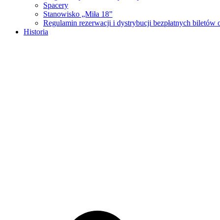
Spacery
Stanowisko „Miła 18”
Regulamin rezerwacji i dystrybucji bezpłatnych biletó
Historia