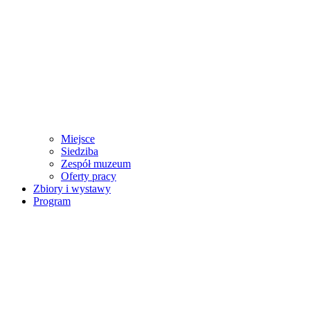
Miejsce
Siedziba
Zespół muzeum
Oferty pracy
Zbiory i wystawy
Program