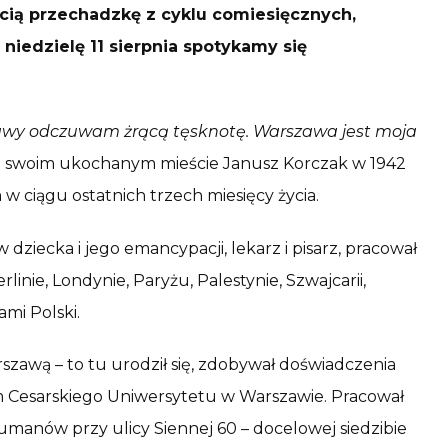
ią przechadzkę z cyklu comiesięcznych,
iedzielę 11 sierpnia spotykamy się
wy odczuwam żrącą tęsknotę. Warszawa jest moja
ł o swoim ukochanym mieście Janusz Korczak w 1942
 ciągu ostatnich trzech miesięcy życia.
iecka i jego emancypacji, lekarz i pisarz, pracował
inie, Londynie, Paryżu, Palestynie, Szwajcarii,
mi Polski.
szawą – to tu urodził się, zdobywał doświadczenia
m Cesarskiego Uniwersytetu w Warszawie. Pracował
umanów przy ulicy Siennej 60 – docelowej siedzibie