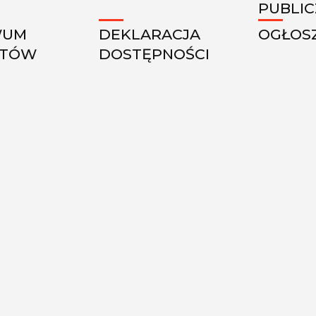
PUBLI
WUM
DEKLARACJA
OGŁOS
KTÓW
DOSTĘPNOŚCI