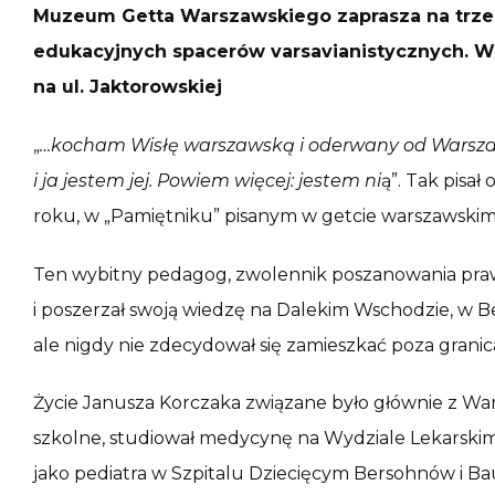
Muzeum Getta Warszawskiego zaprasza na trzec
edukacyjnych spacerów varsavianistycznych. W n
na ul. Jaktorowskiej
„
…kocham Wisłę warszawską i oderwany od Warsza
i ja jestem jej. Powiem więcej: jestem ni
ą”. Tak pisa
roku, w „Pamiętniku” pisanym w getcie warszawskim w
Ten wybitny pedagog, zwolennik poszanowania praw dz
i poszerzał swoją wiedzę na Dalekim Wschodzie, w Berl
ale nigdy nie zdecydował się zamieszkać poza granica
Życie Janusza Korczaka związane było głównie z War
szkolne, studiował medycynę na Wydziale Lekarski
jako pediatra w Szpitalu Dziecięcym Bersohnów i Ba