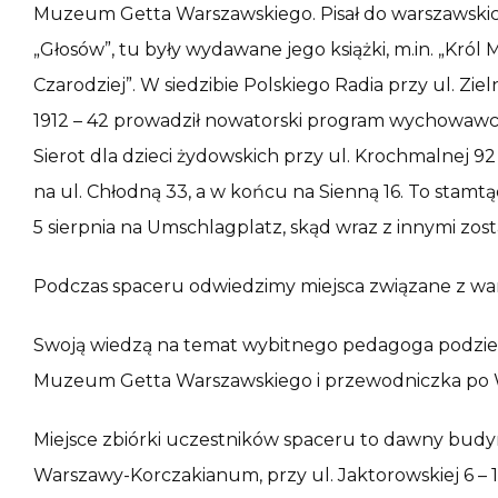
Muzeum Getta Warszawskiego. Pisał do warszawskich 
„Głosów”, tu były wydawane jego książki, m.in. „Kró
Czarodziej”. W siedzibie Polskiego Radia przy ul. Ziel
1912 – 42 prowadził nowatorski program wychowawc
Sierot dla dzieci żydowskich przy ul. Krochmalnej 92
na ul. Chłodną 33, a w końcu na Sienną 16. To stamtą
5 sierpnia na Umschlagplatz, skąd wraz z innymi zos
Podczas spaceru odwiedzimy miejsca związane z war
Swoją wiedzą na temat wybitnego pedagoga podzieli 
Muzeum Getta Warszawskiego i przewodniczka po 
Miejsce zbiórki uczestników spaceru to dawny bud
Warszawy-Korczakianum, przy ul. Jaktorowskiej 6 – 11 