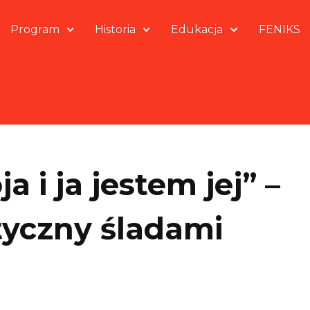
Program
Historia
Edukacja
FENIKS
 i ja jestem jej” –
tyczny śladami