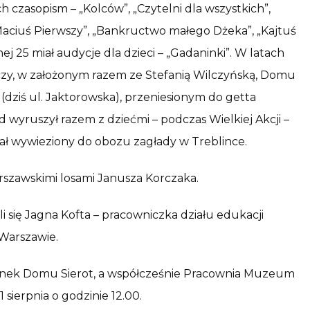
czasopism – „Kolców”, „Czytelni dla wszystkich”,
l Maciuś Pierwszy”, „Bankructwo małego Dżeka”, „Kajtuś
nej 25 miał audycje dla dzieci – „Gadaninki”. W latach
zy, w założonym razem ze Stefanią Wilczyńską, Domu
 (dziś ul. Jaktorowska), przeniesionym do getta
d wyruszył razem z dziećmi – podczas Wielkiej Akcji –
tał wywieziony do obozu zagłady w Treblince.
szawskimi losami Janusza Korczaka.
się Jagna Kofta – pracowniczka działu edukacji
Warszawie.
ynek Domu Sierot, a współcześnie Pracownia Muzeum
sierpnia o godzinie 12.00.