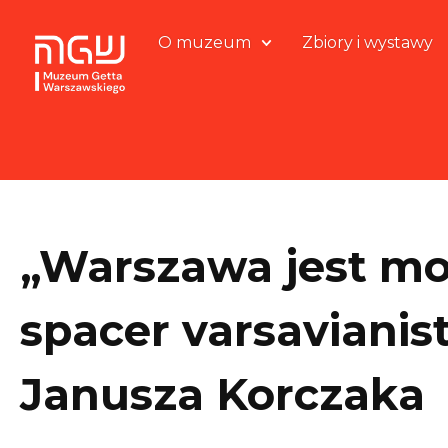
O muzeum
Zbiory i wystawy
„Warszawa jest moja
spacer varsavianis
Janusza Korczaka