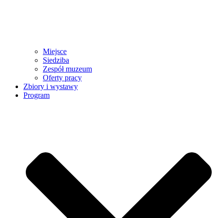
Miejsce
Siedziba
Zespół muzeum
Oferty pracy
Zbiory i wystawy
Program