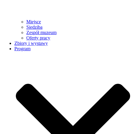
Miejsce
Siedziba
Zespół muzeum
Oferty pracy
Zbiory i wystawy
Program