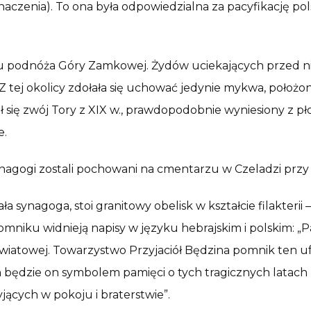
czenia). To ona była odpowiedzialna za pacyfikację pol
 u podnóża Góry Zamkowej. Żydów uciekających przed ni
i. Z tej okolicy zdołała się uchować jedynie mykwa, poło
się zwój Tory z XIX w., prawdopodobnie wyniesiony z płon
e.
ynagogi zostali pochowani na cmentarzu w Czeladzi przy u
ała synagoga, stoi granitowy obelisk w kształcie filakte
mniku widnieją napisy w języku hebrajskim i polskim: „P
wiatowej. Towarzystwo Przyjaciół Będzina pomnik ten u
 będzie on symbolem pamięci o tych tragicznych latach b
ących w pokoju i braterstwie”.