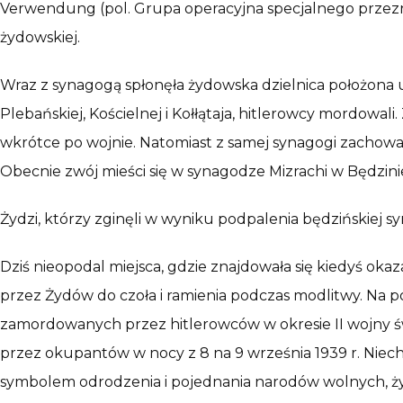
Verwendung (pol. Grupa operacyjna specjalnego przezna
żydowskiej.
Wraz z synagogą spłonęła żydowska dzielnica położona
Plebańskiej, Kościelnej i Kołłątaja, hitlerowcy mordowal
wkrótce po wojnie. Natomiast z samej synagogi zachował 
Obecnie zwój mieści się w synagodze Mizrachi w Będzini
Żydzi, którzy zginęli w wyniku podpalenia będzińskiej s
Dziś nieopodal miejsca, gdzie znajdowała się kiedyś okaz
przez Żydów do czoła i ramienia podczas modlitwy. Na po
zamordowanych przez hitlerowców w okresie II wojny ś
przez okupantów w nocy z 8 na 9 września 1939 r. Niech
symbolem odrodzenia i pojednania narodów wolnych, żyj