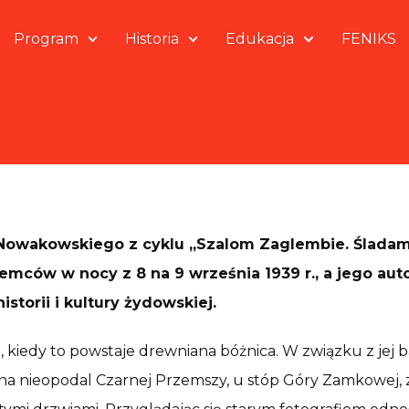
Program
Historia
Edukacja
FENIKS
Nowakowskiego z cyklu „Szalom Zaglembie. Śladami
emców w nocy z 8 na 9 września 1939 r., a jego aut
torii i kultury żydowskiej.
ku, kiedy to powstaje drewniana bóżnica. W związku z je
na nieopodal Czarnej Przemszy, u stóp Góry Zamkowej,