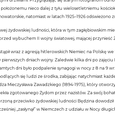
ymi drzwiami. Przyglądając się starym fotografiom odnos
łożonemu nieco dalej z tyłu wielosetletniemu kościoł
owatorskie, natomiast w latach 1925–1926 odświeżono zn
wej żydowskiej ludności, która w tym zagłębiowskim mieśc
 przed wybuchem II wojny światowej, mającej przynieść 
stąpił wraz z agresją hitlerowskich Niemiec na Polskę we 
uż w pierwszych dniach wojny. Zaledwie kilka dni po zaj
ych dni było podpalenie synagogi w nocy z 8 na 9 wrze
odlących się ludzi ze środka, zabijając natychmiast każ
a Mieczysława Zawadzkiego (1894-1975), który otworzył 
iekła zgotowanego Żydom przez nazistów. Za swój boha
rzoną przeciwko żydowskiej ludności Będzina dowodził
wcześniej „zasłynął” w Niemczech z udziału w Nocy dług