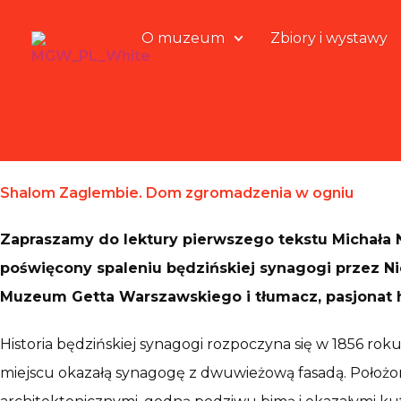
O muzeum
Zbiory i wystawy
Shalom Zaglembie. Dom zgromadzenia w ogniu
Zapraszamy do lektury pierwszego tekstu Michała 
poświęcony spaleniu będzińskiej synagogi przez Ni
Muzeum Getta Warszawskiego i tłumacz, pasjonat his
Historia będzińskiej synagogi rozpoczyna się w 1856 ro
miejscu okazałą synagogę z dwuwieżową fasadą. Położo