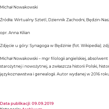
Michał Nowakowski
Źródła: Wirtualny Sztetl, Dziennik Zachodni, Będzin-Nasz
opr. Anna Kilian
Zdjęcie u góry: Synagoga w Będzinie (fot. Wikipedia); zd
Michał Nowakowski – mgr filologii angielskiej, absolwen
starożytnej i nowożytnej, a zwłaszcza historii Polski, hist
językoznawstwa i genealogii. Autor wydanej w 2016 roku 
Data publikacji:
09.09.2019