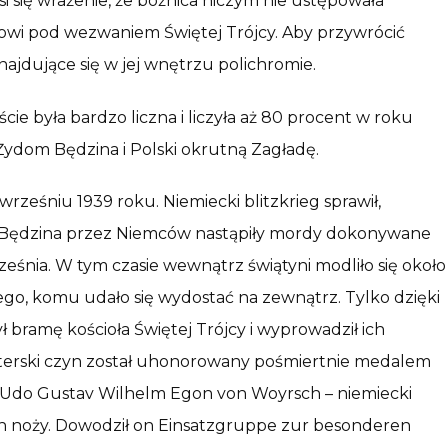
i się wrażenie, że bóżnica niczym nie ustępowała
owi pod wezwaniem Świętej Trójcy. Aby przywrócić
ajdujące się w jej wnętrzu polichromie.
ie była bardzo liczna i liczyła aż 80 procent w roku
Żydom Będzina i Polski okrutną Zagładę.
wrześniu 1939 roku. Niemiecki blitzkrieg sprawił,
ęciu Będzina przez Niemców nastąpiły mordy dokonywane
śnia. W tym czasie wewnątrz świątyni modliło się około
dego, komu udało się wydostać na zewnątrz. Tylko dzięki
bramę kościoła Świętej Trójcy i wyprowadził ich
terski czyn został uhonorowany pośmiertnie medalem
 Udo Gustav Wilhelm Egon von Woyrsch – niemiecki
ich noży. Dowodził on Einsatzgruppe zur besonderen