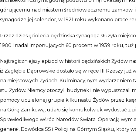
architektonicznymi, godną podziwu bimą i okazałymi kut
górującemu nad miastem średniowiecznemu zamkowi i po
synagodze jej splendor, w 1921 roku wykonano prace ren
Przez dziesięciolecia będzińska synagoga służyła miejsco
1900 i nadal imponujących 60 procent w 1939 roku, tuż
Najtragiczniejszy epizod w historii będzińskich Żydów na
iż Zagłębie Dąbrowskie dostało się w ręce III Rzeszy j
na miejscowych Żydach. Kulminacyjnym wydarzeniem tamt
stu Żydów. Niemcy otoczyli budynek i nie wypuszczali m
pomocy udzielonej grupie kilkunastu Żydów przez księdz
na Górę Zamkową, udało się komukolwiek wydostać z p
Sprawiedliwego wśród Narodów Świata. Operacją wymie
generał, Dowódca SS i Policji na Górnym Śląsku, który 