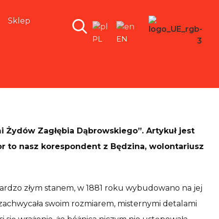
Sklep
PL
EN
 Żydów Zagłębia Dąbrowskiego”. Artykuł jest
or to nasz korespondent z Będzina, wolontariusz
j bardzo złym stanem, w 1881 roku wybudowano na jej
 zachwycała swoim rozmiarem, misternymi detalami