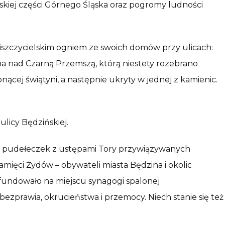
skiej części Górnego Śląska oraz pogromy ludności
szczycielskim ogniem ze swoich domów przy ulicach:
żona nad Czarną Przemszą, którą niestety rozebrano
ącej świątyni, a następnie ukryty w jednej z kamienic.
licy Będzińskiej.
rii – pudełeczek z ustępami Tory przywiązywanych
amięci Żydów – obywateli miasta Będzina i okolic
fundowało na miejscu synagogi spalonej
ezprawia, okrucieństwa i przemocy. Niech stanie się też