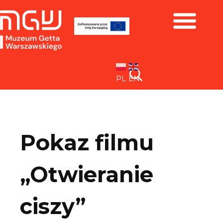
Zbiory i wystawy
PL
EN
Pokaz filmu
„Otwieranie
ciszy”