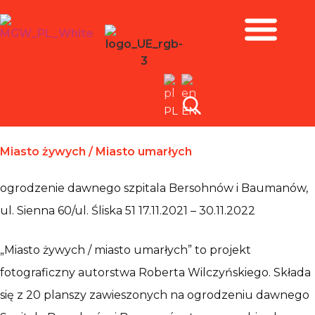
Zbiory i wystawy
PL
EN
Miasto żywych / Miasto umarłych
ogrodzenie dawnego szpitala Bersohnów i Baumanów,
ul. Sienna 60/ul. Śliska 51 17.11.2021 – 30.11.2022
„Miasto żywych / miasto umarłych” to projekt
fotograficzny autorstwa Roberta Wilczyńskiego. Składa
się z 20 planszy zawieszonych na ogrodzeniu dawnego