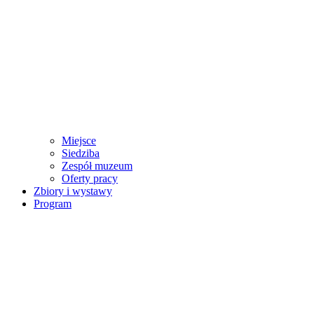
Miejsce
Siedziba
Zespół muzeum
Oferty pracy
Zbiory i wystawy
Program