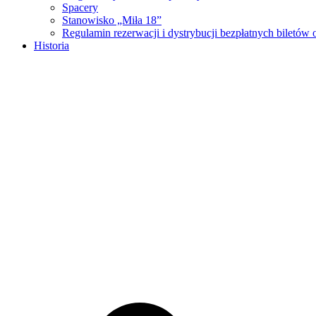
Spacery
Stanowisko „Miła 18”
Regulamin rezerwacji i dystrybucji bezpłatnych biletó
Historia