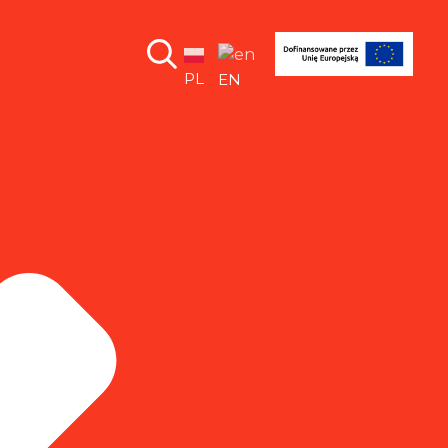
PL
EN