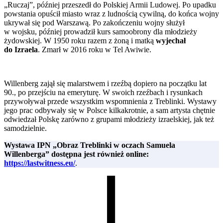
„Ruczaj”, później przeszedł do Polskiej Armii Ludowej. Po upadku
powstania opuścił miasto wraz z ludnością cywilną, do końca wojny
ukrywał się pod Warszawą. Po zakończeniu wojny służył
w wojsku, później prowadził kurs samoobrony dla młodzieży
żydowskiej. W 1950 roku razem z żoną i matką
wyjechał
do Izraela
. Zmarł w 2016 roku w Tel Awiwie.
Willenberg zajął się malarstwem i rzeźbą dopiero na początku lat
90., po przejściu na emeryturę. W swoich rzeźbach i rysunkach
przywoływał przede wszystkim wspomnienia z Treblinki. Wystawy
jego prac odbywały się w Polsce kilkakrotnie, a sam artysta chętnie
odwiedzał Polskę zarówno z grupami młodzieży izraelskiej, jak też
samodzielnie.
Wystawa IPN „Obraz Treblinki w oczach Samuela
Willenberga” dostępna jest również online:
https://lastwitness.eu/
.