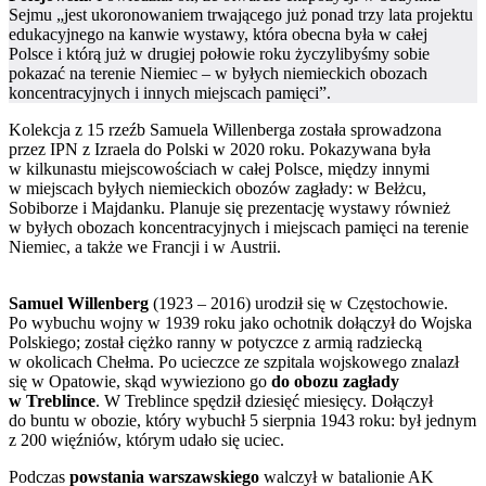
Sejmu „jest ukoronowaniem trwającego już ponad trzy lata projektu
edukacyjnego na kanwie wystawy, która obecna była w całej
Polsce i którą już w drugiej połowie roku życzylibyśmy sobie
pokazać na terenie Niemiec – w byłych niemieckich obozach
koncentracyjnych i innych miejscach pamięci”.
Kolekcja z 15 rzeźb Samuela Willenberga została sprowadzona
przez IPN z Izraela do Polski w 2020 roku. Pokazywana była
w kilkunastu miejscowościach w całej Polsce, między innymi
w miejscach byłych niemieckich obozów zagłady: w Bełżcu,
Sobiborze i Majdanku. Planuje się prezentację wystawy również
w byłych obozach koncentracyjnych i miejscach pamięci na terenie
Niemiec, a także we Francji i w Austrii.
Samuel Willenberg
(1923 – 2016) urodził się w Częstochowie.
Po wybuchu wojny w 1939 roku jako ochotnik dołączył do Wojska
Polskiego; został ciężko ranny w potyczce z armią radziecką
w okolicach Chełma. Po ucieczce ze szpitala wojskowego znalazł
się w Opatowie, skąd wywieziono go
do obozu zagłady
w Treblince
. W Treblince spędził dziesięć miesięcy. Dołączył
do buntu w obozie, który wybuchł 5 sierpnia 1943 roku: był jednym
z 200 więźniów, którym udało się uciec.
Podczas
powstania warszawskiego
walczył w batalionie AK