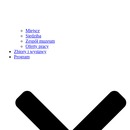
Miejsce
Siedziba
Zespół muzeum
Oferty pracy
Zbiory i wystawy
Program