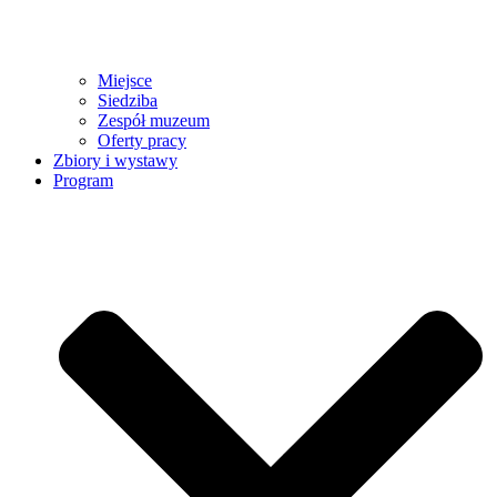
Miejsce
Siedziba
Zespół muzeum
Oferty pracy
Zbiory i wystawy
Program