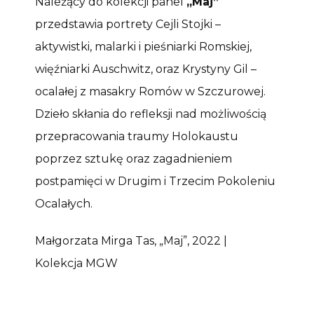
Należący do kolekcji panel
„Maj”
przedstawia portrety Cejli Stojki –
aktywistki, malarki i pieśniarki Romskiej,
więźniarki Auschwitz, oraz Krystyny Gil –
ocalałej z masakry Romów w Szczurowej.
Dzieło skłania do refleksji nad możliwością
przepracowania traumy Holokaustu
poprzez sztukę oraz zagadnieniem
postpamięci w Drugim i Trzecim Pokoleniu
Ocalałych.
Małgorzata Mirga Tas, „Maj”, 2022 |
Kolekcja MGW