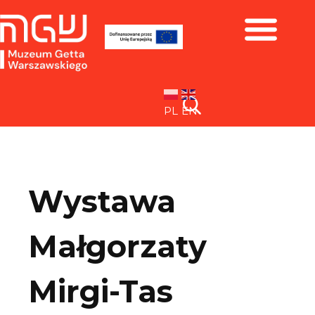
Zbiory i wystawy
PL
EN
Wystawa
Małgorzaty
Mirgi-Tas