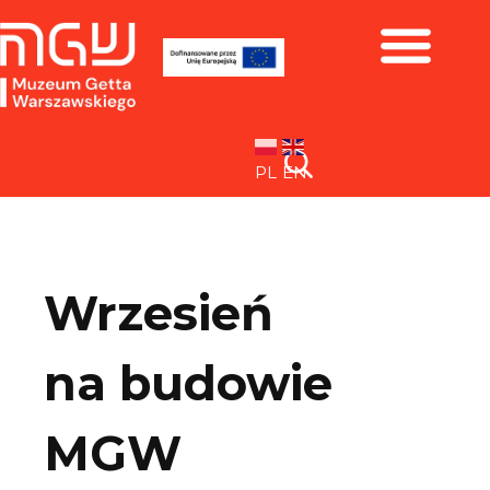
Zbiory i wystawy
PL
EN
Wrzesień
na budowie
MGW