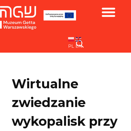
Zbiory i wystawy
PL
EN
Wirtualne
zwiedzanie
wykopalisk przy