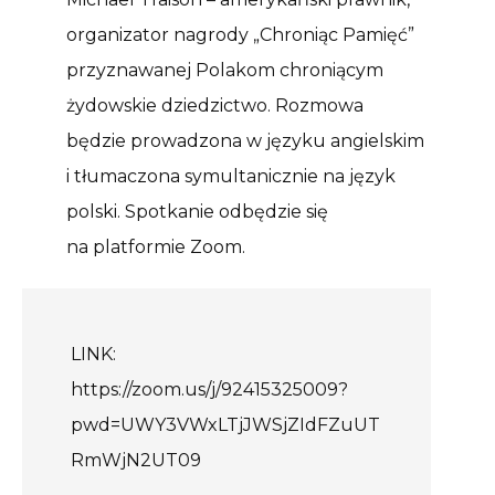
organizator nagrody „Chroniąc Pamięć”
przyznawanej Polakom chroniącym
żydowskie dziedzictwo. Rozmowa
będzie prowadzona w języku angielskim
i tłumaczona symultanicznie na język
polski. Spotkanie odbędzie się
na platformie Zoom.
LINK:
https://zoom.us/j/92415325009?
pwd=UWY3VWxLTjJWSjZIdFZuUT
RmWjN2UT09