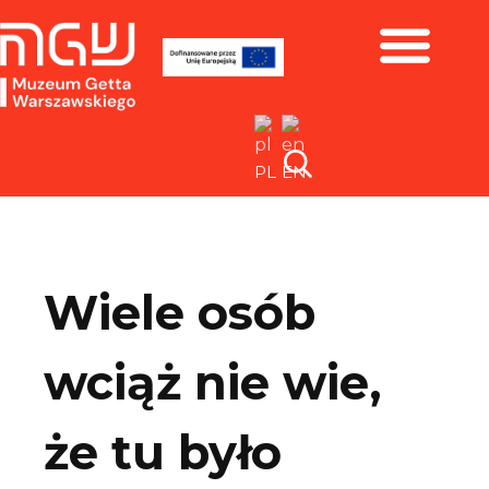
Zbiory i wystawy
PL
EN
Wiele osób
wciąż nie wie,
że tu było