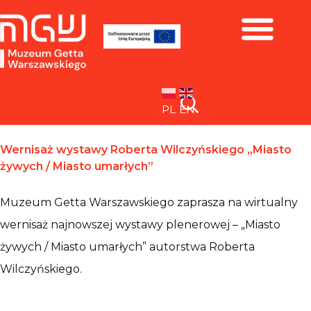
Zbiory i wystawy
PL
EN
Wernisaż wystawy Roberta Wilczyńskiego „Miasto
żywych / Miasto umarłych”
Muzeum Getta Warszawskiego zaprasza na wirtualny
wernisaż najnowszej wystawy plenerowej – „Miasto
żywych / Miasto umarłych” autorstwa Roberta
Wilczyńskiego.