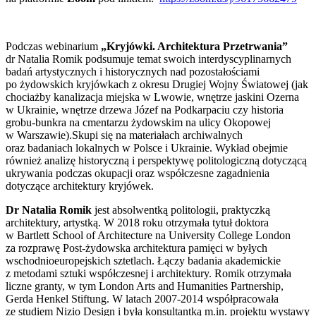
Podczas webinarium
„Kryjówki. Architektura Przetrwania”
dr Natalia Romik podsumuje temat swoich interdyscyplinarnych
badań artystycznych i historycznych nad pozostałościami
po żydowskich kryjówkach z okresu Drugiej Wojny Światowej (jak
chociażby kanalizacja miejska w Lwowie, wnętrze jaskini Ozerna
w Ukrainie, wnętrze drzewa Józef na Podkarpaciu czy historia
grobu-bunkra na cmentarzu żydowskim na ulicy Okopowej
w Warszawie).Skupi się na materiałach archiwalnych
oraz badaniach lokalnych w Polsce i Ukrainie. Wykład obejmie
również analizę historyczną i perspektywę politologiczną dotyczącą
ukrywania podczas okupacji oraz współczesne zagadnienia
dotyczące architektury kryjówek.
Dr Natalia Romik
jest absolwentką politologii, praktyczką
architektury, artystką. W 2018 roku otrzymała tytuł doktora
w Bartlett School of Architecture na University College London
za rozprawę Post-żydowska architektura pamięci w byłych
wschodnioeuropejskich sztetlach. Łączy badania akademickie
z metodami sztuki współczesnej i architektury. Romik otrzymała
liczne granty, w tym London Arts and Humanities Partnership,
Gerda Henkel Stiftung. W latach 2007-2014 współpracowała
ze studiem Nizio Design i była konsultantką m.in. projektu wystawy