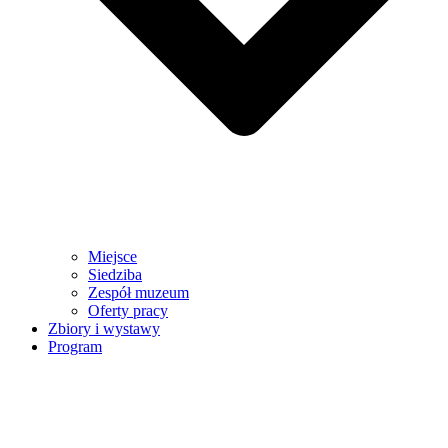
Miejsce
Siedziba
Zespół muzeum
Oferty pracy
Zbiory i wystawy
Program