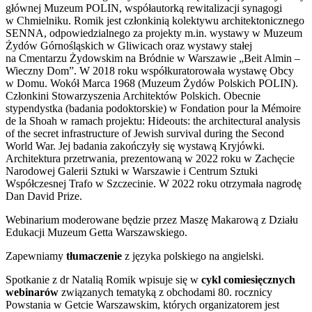
głównej Muzeum POLIN, współautorką rewitalizacji synagogi
w Chmielniku. Romik jest członkinią kolektywu architektonicznego
SENNA, odpowiedzialnego za projekty m.in. wystawy w Muzeum
Żydów Górnośląskich w Gliwicach oraz wystawy stałej
na Cmentarzu Żydowskim na Bródnie w Warszawie „Beit Almin –
Wieczny Dom”. W 2018 roku współkuratorowała wystawę Obcy
w Domu. Wokół Marca 1968 (Muzeum Żydów Polskich POLIN).
Członkini Stowarzyszenia Architektów Polskich. Obecnie
stypendystka (badania podoktorskie) w Fondation pour la Mémoire
de la Shoah w ramach projektu: Hideouts: the architectural analysis
of the secret infrastructure of Jewish survival during the Second
World War. Jej badania zakończyły się wystawą Kryjówki.
Architektura przetrwania, prezentowaną w 2022 roku w Zachęcie
Narodowej Galerii Sztuki w Warszawie i Centrum Sztuki
Współczesnej Trafo w Szczecinie. W 2022 roku otrzymała nagrodę
Dan David Prize.
Webinarium moderowane będzie przez Maszę Makarową z Działu
Edukacji Muzeum Getta Warszawskiego.
Zapewniamy
tłumaczenie
z języka polskiego na angielski.
Spotkanie z dr Natalią Romik wpisuje się w
cykl comiesięcznych
webinarów
związanych tematyką z obchodami 80. rocznicy
Powstania w Getcie Warszawskim, których organizatorem jest