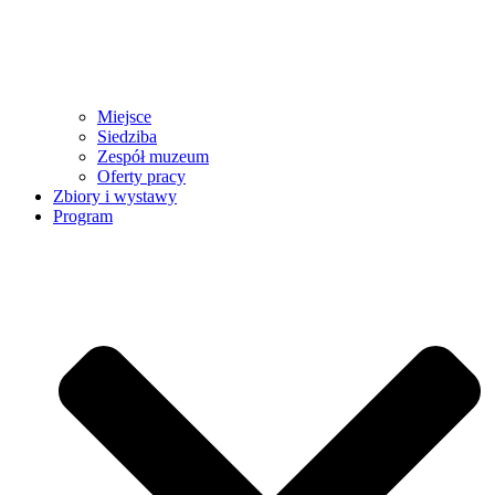
Miejsce
Siedziba
Zespół muzeum
Oferty pracy
Zbiory i wystawy
Program