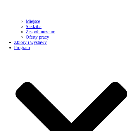
Miejsce
Siedziba
Zespół muzeum
Oferty pracy
Zbiory i wystawy
Program